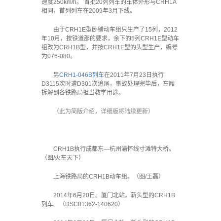
速度250km/h。 首批20列列车的车体外形与CRH1A
相同，首列列车在2009年3月下线。
由于CRH1E型卧铺动车组只生产了15列，2012
年10月，按铁道部的要求，余下的5列CRH1E型动车
组改为CRH1B型，并按CRH1E型的头型生产，编号
为076-080。
另
CRH1-046B列车
在2011年7月23日执行
D3115次时遭D301次追尾，事故处理完毕后，车厢
拆解到各铁路局担当教学用途。
（此为简版介绍，详细版将陆续更新）
CRH1B执行成都东—杭州渝怀线寸滩特大桥。
（图/火车天下）
上海铁路局的CRH1B动车组。（图/王磊）
2014年6月20日。厦门北站。新头型的CRH1B
列车。（DSC01362-140620）