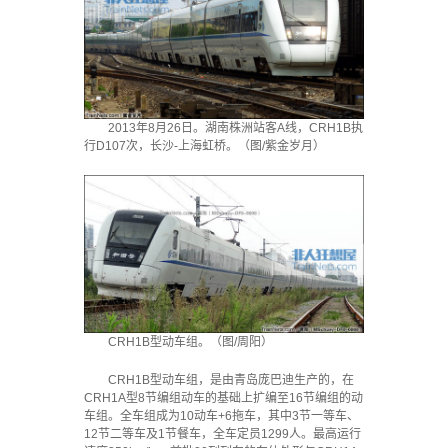
2013年8月26日。湖南株洲站客A线，CRH1B执
行D107次，长沙-上海虹桥。（图/紫金岁月）
CRH1B型动车组。（图/周阳）
CRH1B型动车组，是由青岛庞巴迪生产的，在
CRH1A型8节编组动车的基础上扩编至16节编组的动
车组。全车组成为10动车+6拖车，其中3节一等车、
12节二等车及1节餐车，全车定员1299人。最高运行