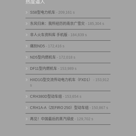
热度逼人
SS8型电力机车
- 209,161 s
东风归来：我所经历的南京广雪灾
- 185,304 s
非人火车资料库 手机版
- 184,839 s
痛别ND5
- 172,416 s
ND5型内燃机车
- 172,018 s
DF11型内燃机车
- 153,989 s
HXD1G型交流传动电力机车（FXD1）
- 153,912
s
CRH380D型动车组
- 153,654 s
CRH1A-A（ZEFIRO 250）型动车组
- 150,867 s
再见！中国最后的蒸汽绿皮
- 129,702 s