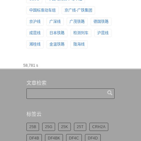
中国标准动车组
京广线-广铁集团
京沪线
广深线
广茂铁路
德国铁路
成昆线
日本铁路
检测列车
沪昆线
湘桂线
金温铁路
陇海线
58,781 s
文章检索
标签云
25B
25G
25K
25T
CRH2A
DF4B
DF4BK
DF4C
DF4D