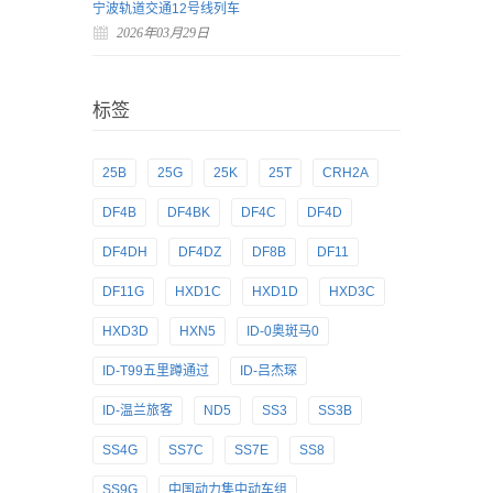
宁波轨道交通12号线列车
2026年03月29日
标签
25B
25G
25K
25T
CRH2A
DF4B
DF4BK
DF4C
DF4D
DF4DH
DF4DZ
DF8B
DF11
DF11G
HXD1C
HXD1D
HXD3C
HXD3D
HXN5
ID-0奥斑马0
ID-T99五里蹲通过
ID-吕杰琛
ID-温兰旅客
ND5
SS3
SS3B
SS4G
SS7C
SS7E
SS8
SS9G
中国动力集中动车组