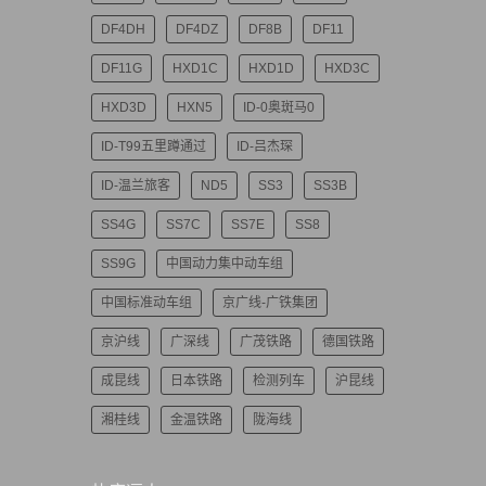
DF4DH
DF4DZ
DF8B
DF11
DF11G
HXD1C
HXD1D
HXD3C
HXD3D
HXN5
ID-0奥斑马0
ID-T99五里蹲通过
ID-吕杰琛
ID-温兰旅客
ND5
SS3
SS3B
SS4G
SS7C
SS7E
SS8
SS9G
中国动力集中动车组
中国标准动车组
京广线-广铁集团
京沪线
广深线
广茂铁路
德国铁路
成昆线
日本铁路
检测列车
沪昆线
湘桂线
金温铁路
陇海线