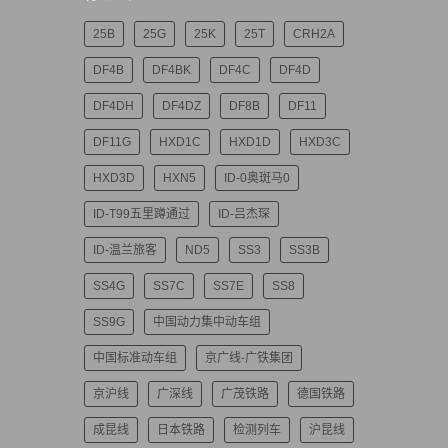
25B
25G
25K
25T
CRH2A
DF4B
DF4BK
DF4C
DF4D
DF4DH
DF4DZ
DF8B
DF11
DF11G
HXD1C
HXD1D
HXD3C
HXD3D
HXN5
ID-0奥斑马0
ID-T99五里蹲通过
ID-吕杰琛
ID-温兰旅客
ND5
SS3
SS3B
SS4G
SS7C
SS7E
SS8
SS9G
中国动力集中动车组
中国标准动车组
京广线-广铁集团
京沪线
广深线
广茂铁路
德国铁路
成昆线
日本铁路
检测列车
沪昆线