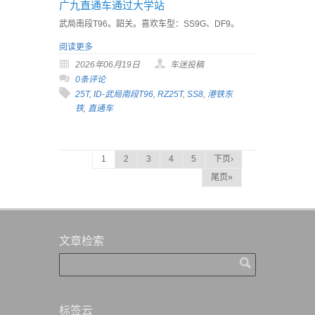
广九直通车通过大学站
武局南段T96。韶关。喜欢车型：SS9G、DF9。
阅读更多
2026年06月19日
车迷投稿
0条评论
25T
,
ID-武局南段T96
,
RZ25T
,
SS8
,
港铁东
铁
,
直通车
1
2
3
4
5
下页›
尾页»
文章检索
标签云