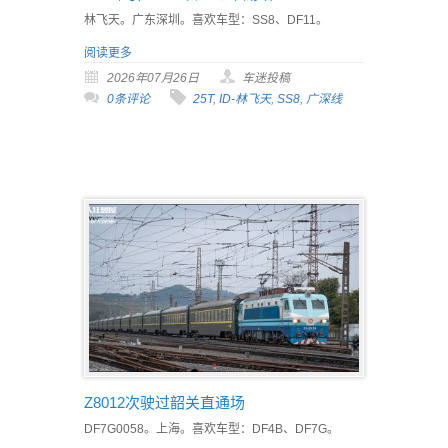
林飞天。广东深圳。喜欢车型：SS8、DF11。
阅读更多
2026年07月26日
车迷投稿
0条评论
25T
,
ID-林飞天
,
SS8
,
广深线
Z8012次驶过韶关直通场
DF7G0058。上海。喜欢车型：DF4B、DF7G。