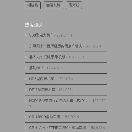
湘桂线
金温铁路
陇海线
热度逼人
SS8型电力机车
- 209,344 s
东风归来：我所经历的南京广雪灾
- 185,362 s
非人火车资料库 手机版
- 184,920 s
痛别ND5
- 172,487 s
ND5型内燃机车
- 172,107 s
DF11型内燃机车
- 154,036 s
HXD1G型交流传动电力机车（FXD1）
- 153,972
s
CRH380D型动车组
- 153,709 s
CRH1A-A（ZEFIRO 250）型动车组
- 150,923 s