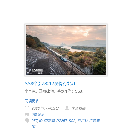
SS8牵引Z8012次傍行北江
李宜泽。郑州/上海。喜欢车型：SS8。
阅读更多
2026年07月13日
车迷投稿
0条评论
25T
,
ID-李宜泽
,
RZ25T
,
SS8
,
京广线-广铁集
团