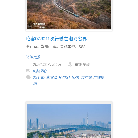
临客0Z8011次行驶在湘粤省界
李宜泽。郑州/上海。喜欢车型：SS8。
阅读更多
2026年07月04日
车迷投稿
0条评论
25T
,
ID-李宜泽
,
RZ25T
,
SS8
,
京广线-广铁集
团