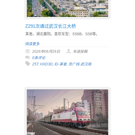
Z291次通过武汉长江大桥
某者。湖北襄阳。喜欢车型：SS6B、SS8等。
阅读更多
2026年06月29日
车迷投稿
0条评论
25T
,
HXD3D
,
ID-某者
,
京广线-武汉局