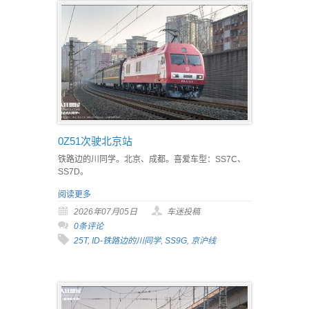
0Z51次驶北京站
铁路边的川同学。北京、成都。喜爱车型：SS7C、
SS7D。
阅读更多
2026年07月05日
车迷投稿
0条评论
25T
,
ID-铁路边的川同学
,
SS9G
,
京沪线