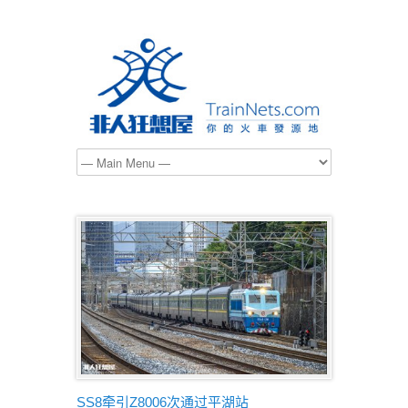
SS8牵引Z8006次通过平湖站