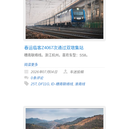
春运临客Z4067次通过双墩集站
穗南联络线。浙江杭州。喜欢车型：SS8。
阅读更多
2026年07月04日
车迷投稿
0条评论
25T
,
DF11G
,
ID-穗南联络线
,
淮南线