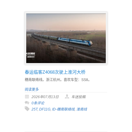
春运临客Z4068次驶上淮河大桥
穗南联络线。浙江杭州。喜欢车型：SS8。
阅读更多
2026年07月13日
车迷投稿
0条评论
25T
,
DF11G
,
ID-穗南联络线
,
淮南线