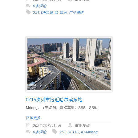
0条评论
25T
,
DF11G
,
ID-曾荣
,
广茂铁路
0Z15次列车接近哈尔滨东站
Mrfeng。辽宁沈阳。喜欢车型：SS8、SS9。
阅读更多
2026年07月14日
车迷投稿
0条评论
25T
,
DF11G
,
ID-Mrfeng