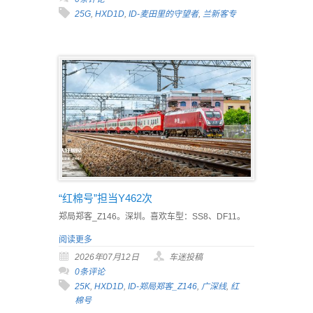
25G
,
HXD1D
,
ID-麦田里的守望者
,
兰新客专
“红棉号”担当Y462次
郑局郑客_Z146。深圳。喜欢车型：SS8、DF11。
阅读更多
2026年07月12日
车迷投稿
0条评论
25K
,
HXD1D
,
ID-郑局郑客_Z146
,
广深线
,
红
棉号