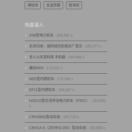
湘桂线
金温铁路
陇海线
热度逼人
SS8型电力机车
- 209,381 s
东风归来：我所经历的南京广雪灾
- 185,377 s
非人火车资料库 手机版
- 184,940 s
痛别ND5
- 172,515 s
ND5型内燃机车
- 172,182 s
DF11型内燃机车
- 154,047 s
HXD1G型交流传动电力机车（FXD1）
- 153,992
s
CRH380D型动车组
- 153,724 s
CRH1A-A（ZEFIRO 250）型动车组
- 150,938 s