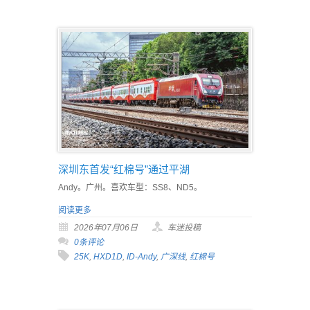
深圳东首发“红棉号”通过平湖
Andy。广州。喜欢车型：SS8、ND5。
阅读更多
2026年07月06日
车迷投稿
0条评论
25K
,
HXD1D
,
ID-Andy
,
广深线
,
红棉号