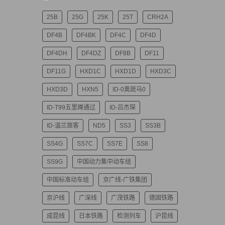
25B
25G
25K
25T
CRH2A
DF4B
DF4BK
DF4C
DF4D
DF4DH
DF4DZ
DF8B
DF11
DF11G
HXD1C
HXD1D
HXD3C
HXD3D
HXN5
ID-0奥斑马0
ID-T99五里蹲通过
ID-吕杰琛
ID-温兰旅客
ND5
SS3
SS3B
SS4G
SS7C
SS7E
SS8
SS9G
中国动力集中动车组
中国标准动车组
京广线-广铁集团
京沪线
广深线
广茂铁路
德国铁路
成昆线
日本铁路
检测列车
沪昆线