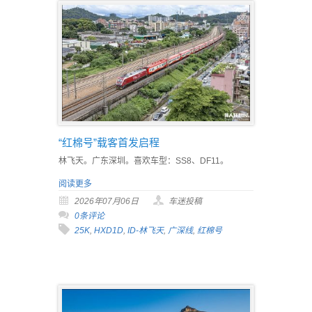
“红棉号”载客首发启程
林飞天。广东深圳。喜欢车型：SS8、DF11。
阅读更多
2026年07月06日
车迷投稿
0条评论
25K
,
HXD1D
,
ID-林飞天
,
广深线
,
红棉号