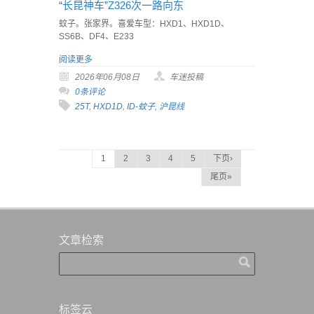
“长昆神车”Z326次一路向东
蚊子。张家界。喜爱车型：HXD1、HXD1D、
SS6B、DF4、E233
阅读更多
2026年06月08日
车迷投稿
0条评论
25T
,
HXD1D
,
ID-蚊子
,
沪昆线
1
2
3
4
5
下页›
尾页»
文章检索
标签云