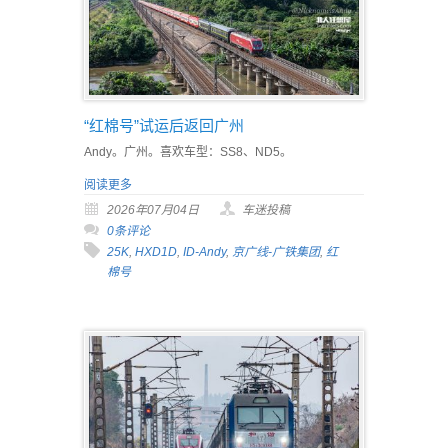
“红棉号”试运后返回广州
Andy。广州。喜欢车型：SS8、ND5。
阅读更多
2026年07月04日
车迷投稿
0条评论
25K
,
HXD1D
,
ID-Andy
,
京广线-广铁集团
,
红
棉号