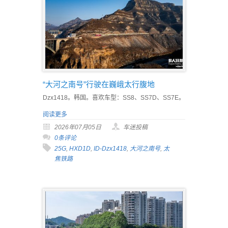
“大河之南号”行驶在巍峨太行腹地
Dzx1418。韩国。喜欢车型：SS8、SS7D、SS7E。
阅读更多
2026年07月05日
车迷投稿
0条评论
25G
,
HXD1D
,
ID-Dzx1418
,
大河之南号
,
太
焦铁路