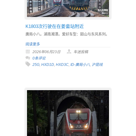
K1803次行驶在在姜畲站附近
廣局小八。湖南湘潭。爱好车型：韶山与东风系列。
阅读更多
2026年06月23日
车迷投稿
0条评论
25G
,
HXD1D
,
HXD3C
,
ID-廣局小八
,
沪昆线