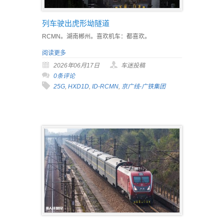
列车驶出虎形坳隧道
RCMN。湖南郴州。喜欢机车：都喜欢。
阅读更多
2026年06月17日
车迷投稿
0条评论
25G
,
HXD1D
,
ID-RCMN
,
京广线-广铁集团