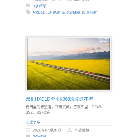
0条评论
HXD1D
,
ID-暮离
,
南沙港铁路
,
检测列车
双机HXD1D牵引K368次驶过花海
麦田里的守望者。甘肃武威。喜欢车型：DF4B、
SS3、SS7C等。
阅读更多
2026年07月20日
车迷投稿
0条评论