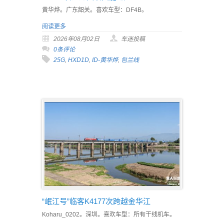
黄华烨。广东韶关。喜欢车型：DF4B。
阅读更多
2026年08月02日
车迷投稿
0条评论
25G
,
HXD1D
,
ID-黄华烨
,
包兰线
“岷江号”临客K4177次跨越金华江
Koharu_0202。深圳。喜欢车型：所有干线机车。