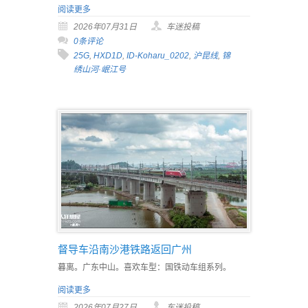
阅读更多
2026年07月31日
车迷投稿
0条评论
25G
,
HXD1D
,
ID-Koharu_0202
,
沪昆线
,
锦
绣山河·岷江号
督导车沿南沙港铁路返回广州
暮离。广东中山。喜欢车型：国铁动车组系列。
阅读更多
2026年07月27日
车迷投稿