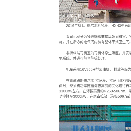
2016年8月。格尔木机务段。HXN3型
双司机室分为操纵端和非操纵端司机室，
施。并在后方的电气间内装有整体干式卫生间
非操纵端司机室为司机休息生活区，并安
氧系统，并进行隔音降噪处理。
机车采用16V265H型柴油机， 排放等级为Ti
在青藏铁路格尔木-拉萨段、拉萨-日喀则段
间时，柴油机功率随着海拔高度的变化进行自动修
3300kW左右。在海拔高度约4 250-506
功率降至3000kW，在唐古拉站（海拔5067m