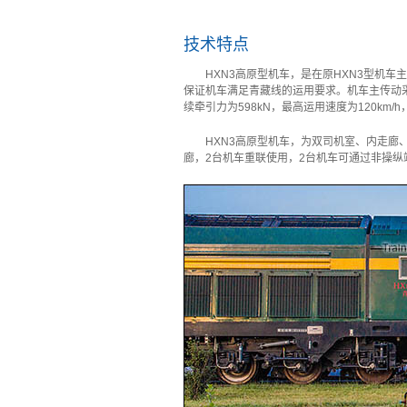
技术特点
HXN3高原型机车，是在原HXN3型机
保证机车满足青藏线的运用要求。机车主传动采用
续牵引力为598kN，最高运用速度为120km/h
HXN3高原型机车，为双司机室、内走
廊，2台机车重联使用，2台机车可通过非操纵