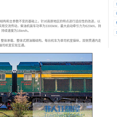
车主结构和主参数不变的基础上，针对高原地区的特点进行适应性的改进，以
交流传动，柴油机装车功率为3300kW，最大启动牵引力为620kN，持
，持续速度为16km/h。
廊、整体承载、整体式燃油箱结构。每台机车为单司机室操纵，双侧贯通内走
端司机室实现互通。