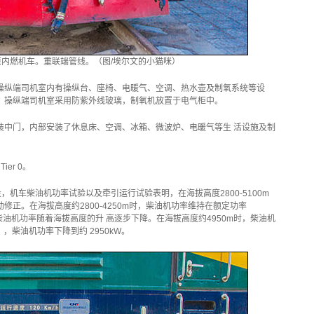
高原内燃机车。重联端管线。（图/埃尔文的小猫咪）
操纵端司机室内有操纵台、座椅、电暖气、空调、热水壶及制氧系统等设
。操纵端司机室采用防紫外线玻璃，制氧机放置于电气柜中。
装中门，内部安装了休息床、空调、冰箱、微波炉、电暖气等生 活设施及制
er 0。
，机车柴油机功率试验以及牵引运行试验表明，在海拔高度2800-5100m
正。在海拔高度约2800-4250m时，柴油机功率维持在额定功率
7m，柴油机功率随着海拔高度的升 高逐步下降。在海拔高度约4950m时，柴油机
），柴油机功率下降到约 2950kW。