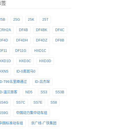
标签
25B
25G
25K
25T
CRH2A
DF4B
DF4BK
DF4C
DF4D
DF4DH
DF4DZ
DF8B
DF11
DF11G
HXD1C
HXD1D
HXD3C
HXD3D
HXN5
ID-0奥斑马0
ID-T99五里蹲通过
ID-吕杰琛
ID-温兰旅客
ND5
SS3
SS3B
SS4G
SS7C
SS7E
SS8
SS9G
中国动力集中动车组
中国标准动车组
京广线-广铁集团