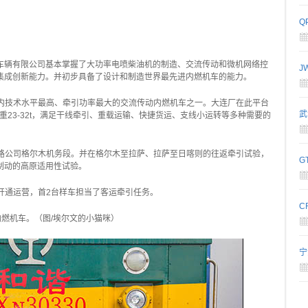
Q
车辆有限公司基本掌握了大功率电喷柴油机的制造、交流传动和微机网络控
J
集成创新能力。并初步具备了设计和制造世界最先进内燃机车的能力。
）国内技术水平最高、牵引功率最大的交流传动内燃机车之一。大连厂在此平台
武
，轴重23-32t，满足干线牵引、重载运输、快捷货运、支线小运转等多种需要的
藏铁路公司格尔木机务段。并在格尔木至拉萨、拉萨至日喀则的往返牵引试验，
G
制动的高原适用性试验。
式开通运营，首2台样车担当了客运牵引任务。
C
原内燃机车。（图/埃尔文的小猫咪）
宁