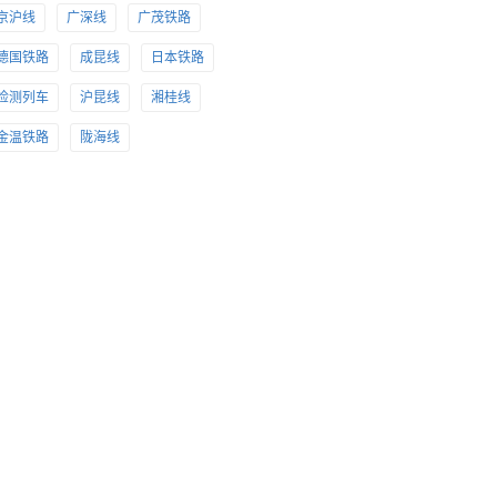
京沪线
广深线
广茂铁路
德国铁路
成昆线
日本铁路
检测列车
沪昆线
湘桂线
金温铁路
陇海线