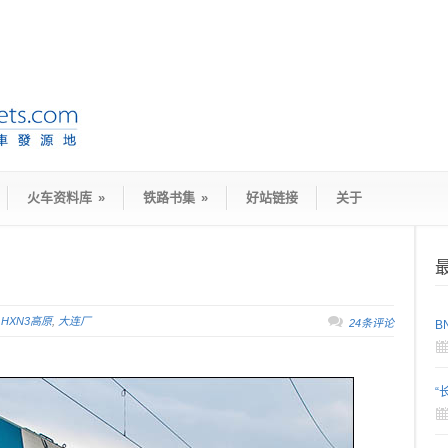
火车资料库
»
铁路书集
»
好站链接
关于
,
HXN3高原
,
大连厂
24条评论
B
“