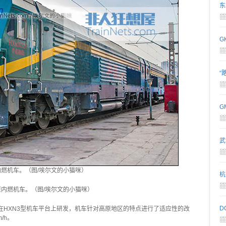
东
G
“
G
武
原内燃机车。（图/埃尔文的小猫咪）
杭
高原内燃机车。（图/埃尔文的小猫咪）
D
厂在HXN3型机车平台上研发，机车针对高原地区的特点进行了适应性的改
/h。