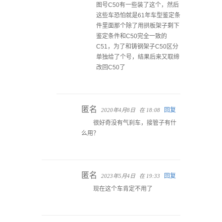
图号C50有一些装了这个，然后
这些车恐怕就是61年车型鉴定条
件里面那个除了用拱板架子剩下
鉴定条件和C50完全一致的
C51，为了和铸钢架子C50区分
单独给了个号，结果后来又取缔
改回C50了
匿名
回复
2020年4月8日
在 18:08
很好奇没有气刹车，接管子有什
么用？
匿名
回复
2023年5月4日
在 19:33
现在这个车肯定不用了