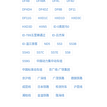
DF4B
DF4BK
DF4C
DF4D
DF4DH
DF4DZ
DF8B
DF11
DF11G
HXD1C
HXD1D
HXD3C
HXD3D
HXN5
ID-0奥斑马0
ID-T99五里蹲通过
ID-吕杰琛
ID-温兰旅客
ND5
SS3
SS3B
SS4G
SS7C
SS7E
SS8
SS9G
中国动力集中动车组
中国标准动车组
京广线-广铁集团
京沪线
广深线
广茂铁路
德国铁路
成昆线
日本铁路
检测列车
沪昆线
湘桂线
金温铁路
陇海线