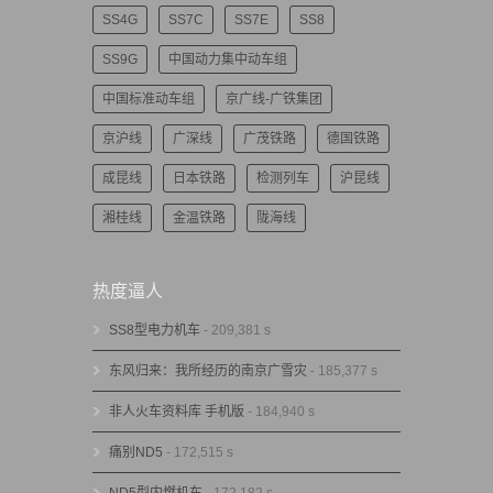
SS4G
SS7C
SS7E
SS8
SS9G
中国动力集中动车组
中国标准动车组
京广线-广铁集团
京沪线
广深线
广茂铁路
德国铁路
成昆线
日本铁路
检测列车
沪昆线
湘桂线
金温铁路
陇海线
热度逼人
SS8型电力机车
- 209,381 s
东风归来：我所经历的南京广雪灾
- 185,377 s
非人火车资料库 手机版
- 184,940 s
痛别ND5
- 172,515 s