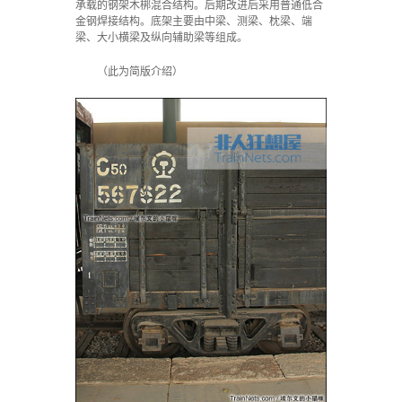
承载的钢架木梆混合结构。后期改进后采用普通低合
金钢焊接结构。底架主要由中梁、测梁、枕梁、端
梁、大小横梁及纵向辅助梁等组成。
（此为简版介绍）