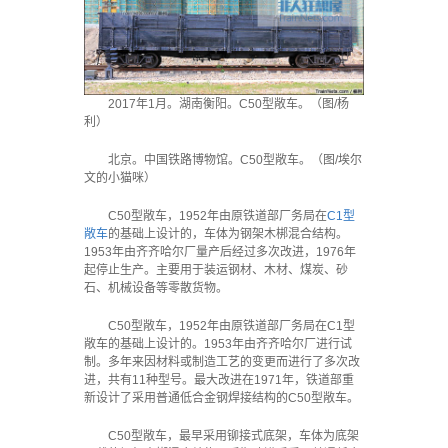
2017年1月。湖南衡阳。C50型敞车。（图/杨
利）
北京。中国铁路博物馆。C50型敞车。（图/埃尔
文的小猫咪）
C50型敞车，1952年由原铁道部厂务局在
C1型
敞车
的基础上设计的，车体为钢架木梆混合结构。
1953年由齐齐哈尔厂量产后经过多次改进，1976年
起停止生产。主要用于装运钢材、木材、煤炭、砂
石、机械设备等零散货物。
C50型敞车，1952年由原铁道部厂务局在C1型
敞车的基础上设计的。1953年由齐齐哈尔厂进行试
制。多年来因材料或制造工艺的变更而进行了多次改
进，共有11种型号。最大改进在1971年，铁道部重
新设计了采用普通低合金钢焊接结构的C50型敞车。
C50型敞车，最早采用铆接式底架，车体为底架