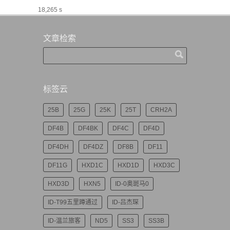
18,265 s
文章检索
标签云
25B
25G
25K
25T
CRH2A
DF4B
DF4BK
DF4C
DF4D
DF4DH
DF4DZ
DF8B
DF11
DF11G
HXD1C
HXD1D
HXD3C
HXD3D
HXN5
ID-0奥斑马0
ID-T99五里蹲通过
ID-吕杰琛
ID-温兰旅客
ND5
SS3
SS3B