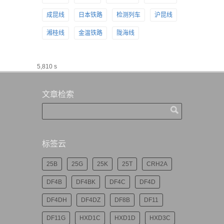
成昆线
日本铁路
检测列车
沪昆线
湘桂线
金温铁路
陇海线
5,810 s
文章检索
标签云
25B
25G
25K
25T
CRH2A
DF4B
DF4BK
DF4C
DF4D
DF4DH
DF4DZ
DF8B
DF11
DF11G
HXD1C
HXD1D
HXD3C