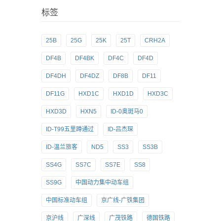
标签
25B
25G
25K
25T
CRH2A
DF4B
DF4BK
DF4C
DF4D
DF4DH
DF4DZ
DF8B
DF11
DF11G
HXD1C
HXD1D
HXD3C
HXD3D
HXN5
ID-0奥斑马0
ID-T99五里蹲通过
ID-吕杰琛
ID-温兰旅客
ND5
SS3
SS3B
SS4G
SS7C
SS7E
SS8
SS9G
中国动力集中动车组
中国标准动车组
京广线-广铁集团
京沪线
广深线
广茂铁路
德国铁路