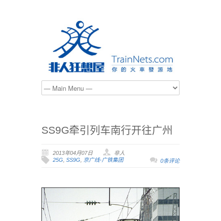
SS9G牵引列车南行开往广州
2013年04月07日
非人
25G
,
SS9G
,
京广线-广铁集团
0条评论