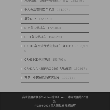
东风归来：我所经历的南京广雪灾
- 185,349 s
非人火车资料库 手机版
- 184,907 s
痛别ND5
- 172,477 s
ND5型内燃机车
- 172,086 s
DF11型内燃机车
- 154,029 s
HXD1G型交流传动电力机车（FXD1）
- 153,959
s
CRH380D型动车组
- 153,706 s
CRH1A-A（ZEFIRO 250）型动车组
- 150,917 s
再见！中国最后的蒸汽绿皮
- 129,771 s
商业使用请联系TrainNet＠126.com，本网站拒绝CC协
议。
@1998-2023 非人狂想屋 版权所有