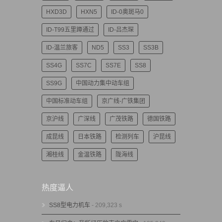
HXD3D
HXN5
ID-0奥斑马0
ID-T99五里蹲通过
ID-吕杰琛
ID-温兰旅客
ND5
SS3
SS3B
SS4G
SS7C
SS7E
SS8
SS9G
中国动力集中动车组
中国标准动车组
京广线-广铁集团
京沪线
广深线
广茂铁路
德国铁路
成昆线
日本铁路
检测列车
沪昆线
湘桂线
金温铁路
陇海线
热度逼人
SS8型电力机车
- 209,323 s