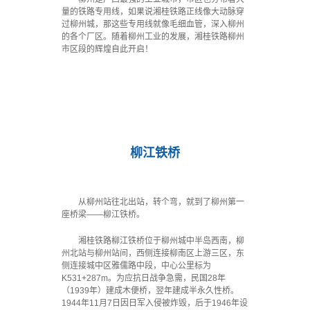
量的铁路专用线，如果说湘桂铁路正线像大动脉穿
过柳州城，那这些专用线就像毛细血管，深入柳州
的各个厂区。随着柳州工业的发展，湘桂铁路柳州
市区段的辉煌自此开启！
·
柳江铁桥
从柳州站往北出站，转个弯，就到了柳州第一
座桥梁——柳江铁桥。
湘桂铁路柳江铁桥位于柳州城中半岛西南，柳
州北站与柳州站间，西侧连接柳南区上游三区，东
侧连接城中区雅儒路中段，中心公里标为
K531+287m。为应抗日战争急需，民国28年
（1939年）建成木便桥，翌年建成半永久性桥。
1944年11月7日因日军入侵被炸毁，后于1946年设