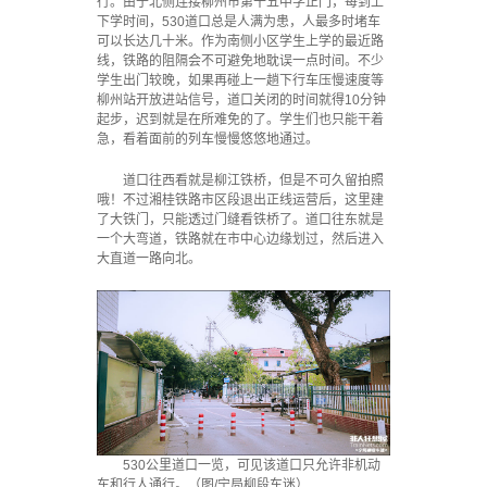
行。由于北侧连接柳州市第十五中学正门，每到上
下学时间，530道口总是人满为患，人最多时堵车
可以长达几十米。作为南侧小区学生上学的最近路
线，铁路的阻隔会不可避免地耽误一点时间。不少
学生出门较晚，如果再碰上一趟下行车压慢速度等
柳州站开放进站信号，道口关闭的时间就得10分钟
起步，迟到就是在所难免的了。学生们也只能干着
急，看着面前的列车慢慢悠悠地通过。
道口往西看就是柳江铁桥，但是不可久留拍照
哦！不过湘桂铁路市区段退出正线运营后，这里建
了大铁门，只能透过门缝看铁桥了。道口往东就是
一个大弯道，铁路就在市中心边缘划过，然后进入
大直道一路向北。
530公里道口一览，可见该道口只允许非机动
车和行人通行。（图/宁局柳段车迷）