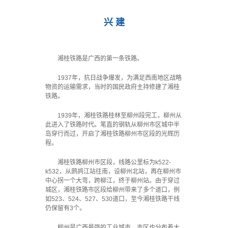
兴 建
湘桂铁路是广西的第一条铁路。
1937年，抗日战争爆发，为满足西南地区战略
物资的运输需求，当时的国民政府主持修建了湘桂
铁路。
1939年，湘桂铁路桂林至柳州段完工，柳州从
此进入了铁路时代。笔直的钢轨从柳州市区城中半
岛穿行而过，开启了湘桂铁路柳州市区段的光辉历
程。
湘桂铁路柳州市区段，线路公里标为k522-
k532，从鹧鸪江站往南，设柳州北站，再在柳州市
中心拐一个大弯，跨柳江，终于柳州站。由于穿过
城区，湘桂铁路市区段给柳州带来了多个道口，例
如523、524、527、530道口，至今湘桂铁路干线
仍保留有3个。
柳州是广西最强的工业城市，市区也分布着大