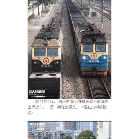
2021年2月，“柳州虎”货列在柳州北一道待避
上行货车，一蓝一绿在此碰头。（图/LZR柳局柳
段）