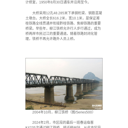
计修复，1950年8月30日通车并沿用至今。
大桥采用12孔48.285米下承钢桁梁、钢筋混凝
土墩台。大桥全长616.2米，宽10.1米，是保证湘
桂铁路全线贯通并衔接黔桂铁路、焦柳铁路的重要
桥梁。早些年，柳江铁桥允许行人步行通过，成为
桥两岸市民过江的重要通道。随着铁路封闭化管
理，铁桥不再允许路外人员上桥。
2004年10月，柳江铁桥（图/Series500）
2024年2月，市区段的最后一班春运临客
K4235次通过柳江铁桥，接近柳州站，从此市区段