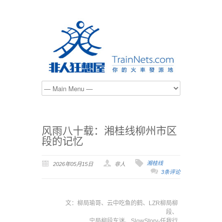
风雨八十载：湘桂线柳州市区
段的记忆
湘桂线
2026年05月15日
非人
3条评论
文：柳局瑜哥、云中吃鱼的鹤、LZR柳局柳
段、
宁局柳段车迷、SlowStory-任我行