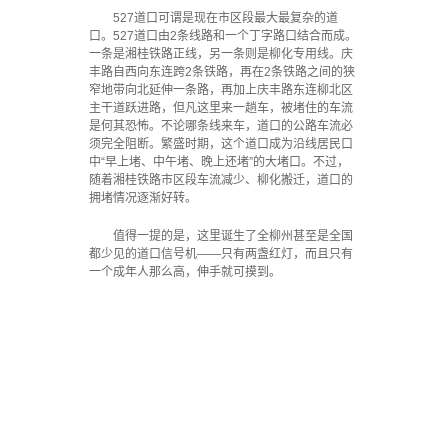
527道口可谓是现在市区段最大最复杂的道
口。527道口由2条线路和一个丁字路口结合而成。
一条是湘桂铁路正线，另一条则是柳化专用线。庆
丰路自西向东连跨2条铁路，再在2条铁路之间的狭
窄地带向北延伸一条路，再加上庆丰路东连柳北区
主干道跃进路，但凡这里来一趟车，被堵住的车流
是何其恐怖。不论哪条线来车，道口的公路车流必
须完全阻断。繁盛时期，这个道口成为沿线居民口
中“早上堵、中午堵、晚上还堵”的大堵口。不过，
随着湘桂铁路市区段车流减少、柳化搬迁，道口的
拥堵情况逐渐好转。
值得一提的是，这里诞生了全柳州甚至是全国
都少见的道口信号机——只有两盏红灯，而且只有
一个成年人那么高，伸手就可摸到。