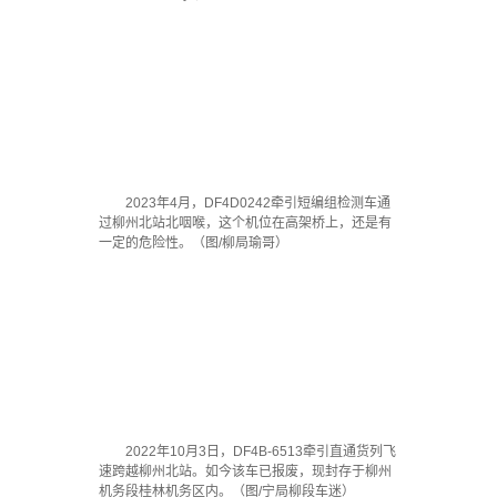
2023年4月，DF4D0242牵引短编组检测车通
过柳州北站北咽喉，这个机位在高架桥上，还是有
一定的危险性。（图/柳局瑜哥）
2022年10月3日，DF4B-6513牵引直通货列飞
速跨越柳州北站。如今该车已报废，现封存于柳州
机务段桂林机务区内。（图/宁局柳段车迷）