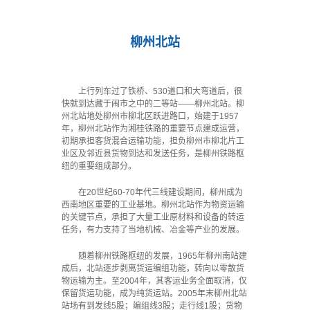
·
柳州北站
上行列车过了铁桥、530道口和大弯道后，很
快就到达藏于闹市之中的二等站——柳州北站。柳
州北站地处柳州市柳北区跃进路口，始建于1957
年，柳州北站作为湘桂铁路的重要节点建成运营，
初期承担客货混合运输功能，担负柳州市柳北片工
业区及邻近县货物到达和发送任务，是柳州铁路枢
纽的重要组成部分。
在20世纪60-70年代三线建设期间，柳州成为
西南地区重要的工业基地。柳州北站作为物资运输
的关键节点，承担了大量工业原材料和设备的转运
任务，有力支持了当地机械、冶金等产业的发展。
随着柳州铁路枢纽的发展，1965年柳州南站建
成后，北站逐步剥离货运编组功能，转向以零散货
物运输为主。至2004年，其客运业务全面取消，仅
保留货运功能，成为纯货运站。2005年末柳州北站
站场有到发线5股；编组线3股；走行线1股；货物