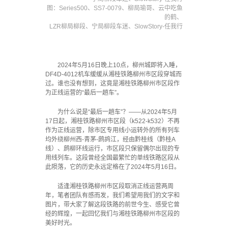
图：Series500、SS7-0079、柳局瑜哥、云中吃鱼
的鹤、
LZR柳局柳段、宁局柳段车迷、SlowStory-任我行
2024年5月16日晚上10点，柳州城即将入睡，
DF4D-4012机车缓缓从湘桂铁路柳州市区段穿城而
过。谁也没有想到，这竟是湘桂铁路柳州市区段作
为正线运营的“最后一趟车”。
为什么说是“最后一趟车”？——从2024年5月
17日起，湘桂铁路柳州市区段（k522-k532）不再
作为正线运营，除市区专用线小运转外的所有列车
均外绕柳州西-青茅-鹧鸪江，经由黔桂线（黔桂A
线）、鹧柳环线运行，市区段只保留偶尔出现的专
用线列车。这段曾经全国最繁忙的单线铁路区段从
此陨落，它的历史永远定格在了2024年5月16日。
适逢湘桂铁路柳州市区段取消正线运营两周
年，笔者团队有感而发，我们希望用我们的文字和
图片，带大家了解这段铁路的前世今生、感受它曾
经的辉煌，一起回忆我们与湘桂铁路柳州市区段的
美好时光。