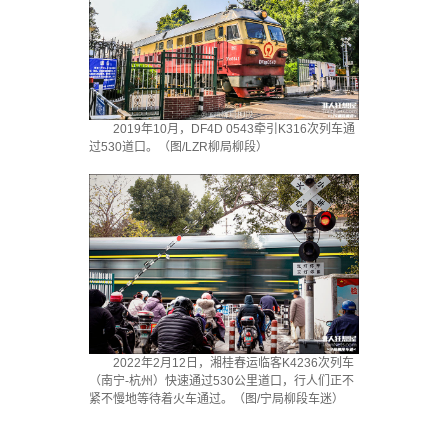
2019年10月，DF4D 0543牵引K316次列车通
过530道口。（图/LZR柳局柳段）
2022年2月12日，湘桂春运临客K4236次列车
（南宁-杭州）快速通过530公里道口，行人们正不
紧不慢地等待着火车通过。（图/宁局柳段车迷）