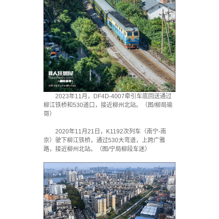
2023年11月，DF4D-4007牵引车底回送通过
柳江铁桥和530道口，接近柳州北站。（图/柳局瑜
哥）
2020年11月21日，K1192次列车（南宁-南
京）驶下柳江铁桥，通过530大弯道，上跨广雅
路，接近柳州北站。（图/宁局柳段车迷）