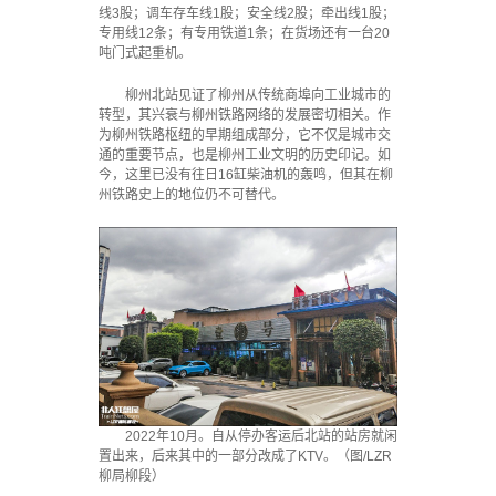
线3股；调车存车线1股；安全线2股；牵出线1股；
专用线12条；有专用铁道1条；在货场还有一台20
吨门式起重机。
柳州北站见证了柳州从传统商埠向工业城市的
转型，其兴衰与柳州铁路网络的发展密切相关。作
为柳州铁路枢纽的早期组成部分，它不仅是城市交
通的重要节点，也是柳州工业文明的历史印记。如
今，这里已没有往日16缸柴油机的轰鸣，但其在柳
州铁路史上的地位仍不可替代。
2022年10月。自从停办客运后北站的站房就闲
置出来，后来其中的一部分改成了KTV。（图/LZR
柳局柳段）