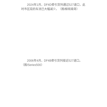
2024年1月，DF4D牵引货列通过527道口，此
时市区段的车流已大幅减少。（图/柳局瑜哥）
2006年4月，DF4B牵引货列接近527道口。
（图/Series500）