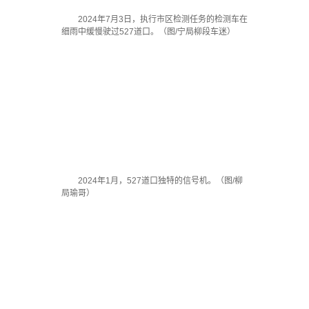
2024年7月3日，执行市区检测任务的检测车在
细雨中缓慢驶过527道口。（图/宁局柳段车迷）
2024年1月，527道口独特的信号机。（图/柳
局瑜哥）