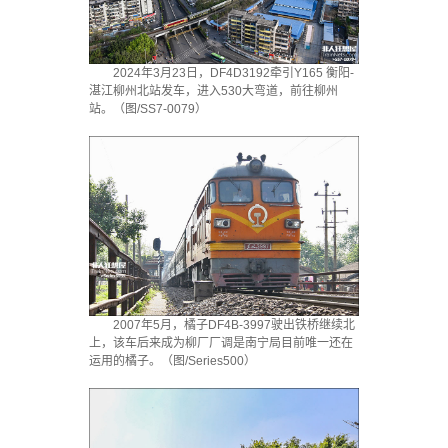
2024年3月23日，DF4D3192牵引Y165 衡阳-
湛江柳州北站发车，进入530大弯道，前往柳州
站。（图/SS7-0079）
2007年5月，橘子DF4B-3997驶出铁桥继续北
上，该车后来成为柳厂厂调是南宁局目前唯一还在
运用的橘子。（图/Series500）