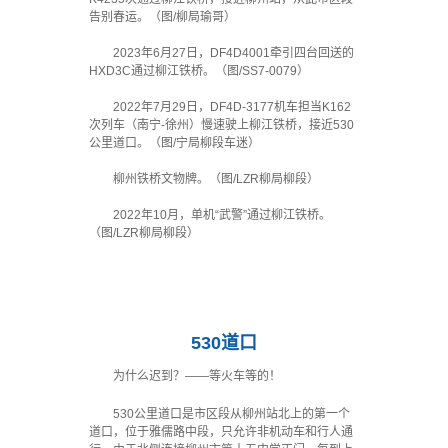
告别春运。（图/柳局瑜哥）
2023年6月27日，DF4D4001牵引四台回送的
HXD3C通过柳江铁桥。（图/SS7-0079）
2022年7月29日，DF4D-3177机车担当K162
次列车（南宁-徐州）慢速驶上柳江铁桥，接近530
公里道口。（图/宁局柳段车迷）
柳州铁桥文物牌。（图/LZR柳局柳段）
2022年10月，单机“武警”通过柳江铁桥。
（图/LZR柳局柳段）
·
530道口
为什么迟到？——等火车等的！
530公里道口是市区段从柳州站北上的第一个
道口，位于雅儒路中段，只允许非机动车和行人通