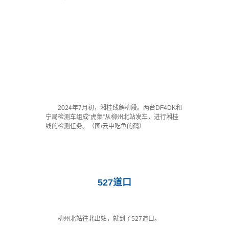
2024年7月初，湘桂线鹧柳段。两台DF4DK和
宁局检测车组成“虎集”从柳州北站发车，进行湘桂
线的检测任务。（图/云中吃鱼的鹤）
·
527道口
柳州北站往北出站，就到了527道口。