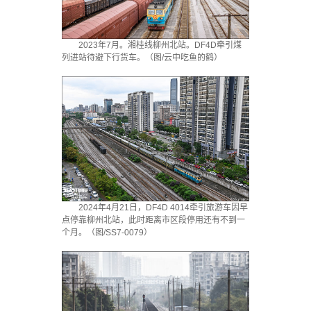
2023年7月。湘桂线柳州北站。DF4D牵引煤
列进站待避下行货车。（图/云中吃鱼的鹤）
2024年4月21日，DF4D 4014牵引旅游车因早
点停靠柳州北站，此时距离市区段停用还有不到一
个月。（图/SS7-0079）