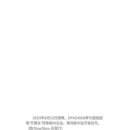
2023年8月23日傍晚，DF4D4008牵引超级超
限“开路车”停靠柳州北站，等待柳州站开放信号。
（图/SlowStory-任我行）