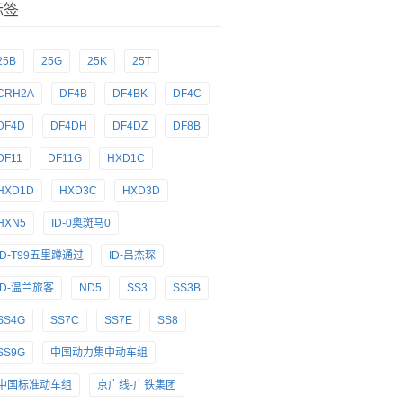
标签
25B
25G
25K
25T
CRH2A
DF4B
DF4BK
DF4C
DF4D
DF4DH
DF4DZ
DF8B
DF11
DF11G
HXD1C
HXD1D
HXD3C
HXD3D
HXN5
ID-0奥斑马0
ID-T99五里蹲通过
ID-吕杰琛
ID-温兰旅客
ND5
SS3
SS3B
SS4G
SS7C
SS7E
SS8
SS9G
中国动力集中动车组
中国标准动车组
京广线-广铁集团