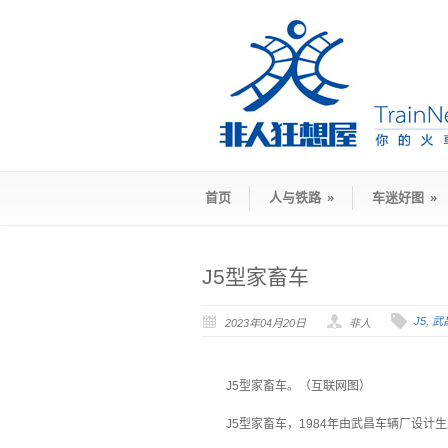
首页
人与铁路
»
车迷好图
»
J5型家畜车
J5
,
武
2023年04月20日
非人
J5型家畜车。（互联网图）
J5型家畜车，1984年由武昌车辆厂设计生产