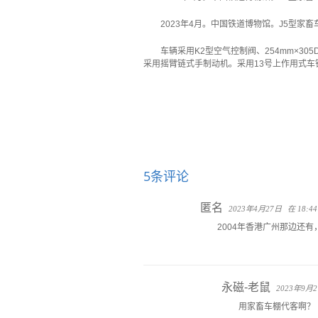
2023年4月。中国铁道博物馆。J5型家
车辆采用K2型空气控制阀、254mm×3
采用摇臂链式手制动机。采用13号上作用式车
5条评论
匿名
2023年4月27日
在 18:44
2004年香港广州那边还
永磁-老鼠
2023年9月
用家畜车棚代客啊？