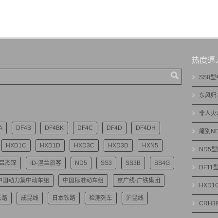
热度逼
SS8
东风归
非人火
A
DF4B
DF4BK
DF4C
DF4D
DF4DH
痛别N
HXD1C
HXD1D
HXD3C
HXD3D
HXN5
ND5
-吕杰琛
ID-温兰旅客
ND5
SS3
SS3B
SS4G
DF1
中国动力集中动车组
中国标准动车组
京广线-广铁集团
HXD
铁路
成昆线
日本铁路
检测列车
沪昆线
CRH3