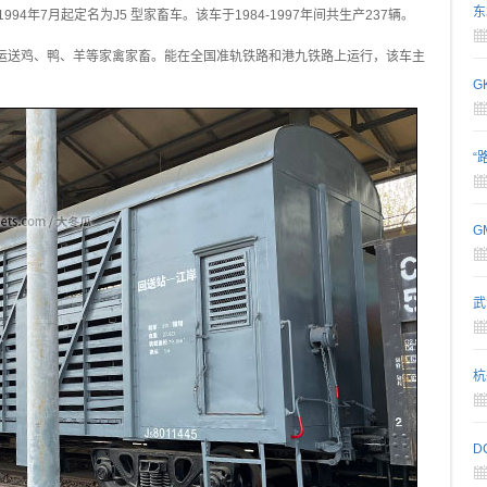
东
994年7月起定名为J5 型家畜车。该车于1984-1997年间共生产237辆。
可运送鸡、鸭、羊等家禽家畜。能在全国准轨铁路和港九铁路上运行，该车主
G
“
G
武
杭
D