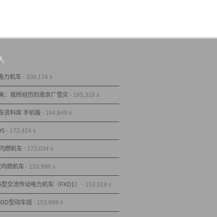
人
型电力机车
- 209,174 s
来：我所经历的南京广雪灾
- 185,318 s
车资料库 手机版
- 184,849 s
D5
- 172,424 s
型内燃机车
- 172,034 s
1型内燃机车
- 153,996 s
1G型交流传动电力机车（FXD1）
- 153,919 s
80D型动车组
- 153,668 s