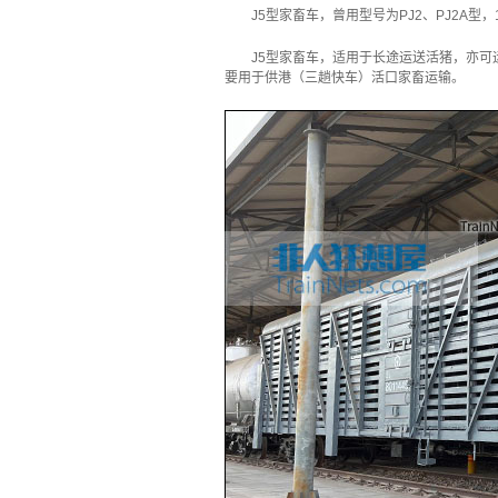
J5型家畜车，曾用型号为PJ2、PJ2A型，1
J5型家畜车，适用于长途运送活猪，亦
要用于供港（三趟快车）活口家畜运输。