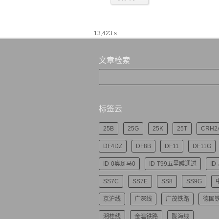
13,423 s
文章检索
标签云
25B
25G
25K
25T
CRH2
DF4DZ
DF8B
DF11
DF11G
ID-0奥斑马0
ID-T99五里蹲通过
ID
SS7C
SS7E
SS8
SS9G
京沪线
广深线
广茂铁路
德国
湘桂线
金温铁路
陇海线