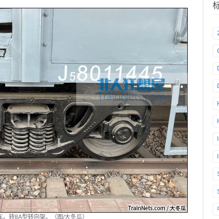
畜车。转8A型转向架。（图/大冬瓜）