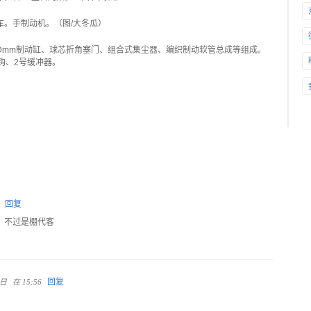
畜车。手制动机。（图/大冬瓜）
05Dmm制动缸、球芯折角塞门、组合式集尘器、编织制动软管总成等组成。
钩、2号缓冲器。
回复
有，不过是棚代客
回复
2日
在 15:56