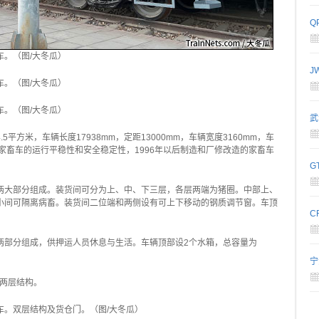
Q
车。（图/大冬瓜）
J
车。（图/大冬瓜）
车。（图/大冬瓜）
武
.5平方米，车辆长度17938mm，定距13000mm，车辆宽度3160mm，车
高家畜车的运行平稳性和安全稳定性，1996年以后制造和厂修改造的家畜车
G
两大部分组成。装货间可分为上、中、下三层，各层两端为猪圈。中部上、
小间可隔离病畜。装货间二位端和两侧设有可上下移动的钢质调节窗。车顶
C
两部分组成，供押运人员休息与生活。车辆顶部设2个水箱，总容量为
宁
为两层结构。
畜车。双层结构及货仓门。（图/大冬瓜）