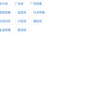
京沪线
广深线
广茂铁路
德国铁路
成昆线
日本铁路
检测列车
沪昆线
湘桂线
金温铁路
陇海线