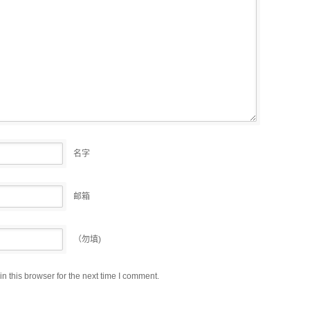
名字
邮箱
（勿填)
 this browser for the next time I comment.