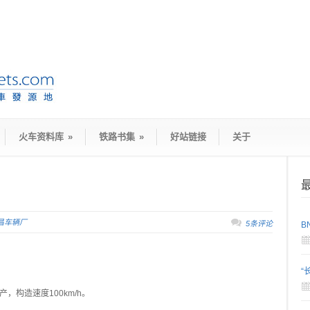
火车资料库
»
铁路书集
»
好站链接
关于
昌车辆厂
5条评论
B
“
，构造速度100km/h。