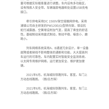
量可根据实际载客量进行调整。车内设有多功能区，
设有残疾人安全带。车辆端部电器柜处设置USB充电
接口。
牵引供电采用DC 1500V架空接触网供电。采用
浦镇公司自主研发的PW120E(G)型转向架，增设抗
蛇行减震器，空簧增设附加气室，提高了乘坐的舒适
性。基础制动采用盘式制动，制动平稳、噪音小、磨
耗小。
列车网络系统采用A、B通道冗余设计，单一设备
故障或者掉线不影响整体的通断和功能，大大提高列
车运行的可靠性。车内配置实时智能安全监测系统、
以太网专用维护网络，运行更加安全、维护更加便
捷。
2021年6月。杭海城际铁路列车。客室。车门上
方动态线路图。（图/吕杰琛）
2021年6月。杭海城际铁路列车。客室。车门上
方动态线路图。（图/吕杰琛）