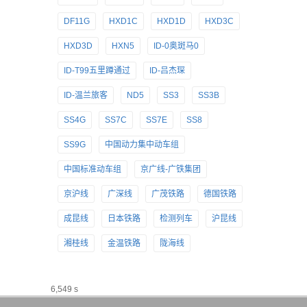
DF11G
HXD1C
HXD1D
HXD3C
HXD3D
HXN5
ID-0奥斑马0
ID-T99五里蹲通过
ID-吕杰琛
ID-温兰旅客
ND5
SS3
SS3B
SS4G
SS7C
SS7E
SS8
SS9G
中国动力集中动车组
中国标准动车组
京广线-广铁集团
京沪线
广深线
广茂铁路
德国铁路
成昆线
日本铁路
检测列车
沪昆线
湘桂线
金温铁路
陇海线
6,549 s