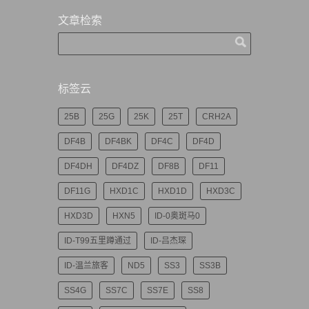
文章检索
标签云
25B
25G
25K
25T
CRH2A
DF4B
DF4BK
DF4C
DF4D
DF4DH
DF4DZ
DF8B
DF11
DF11G
HXD1C
HXD1D
HXD3C
HXD3D
HXN5
ID-0奥斑马0
ID-T99五里蹲通过
ID-吕杰琛
ID-温兰旅客
ND5
SS3
SS3B
SS4G
SS7C
SS7E
SS8