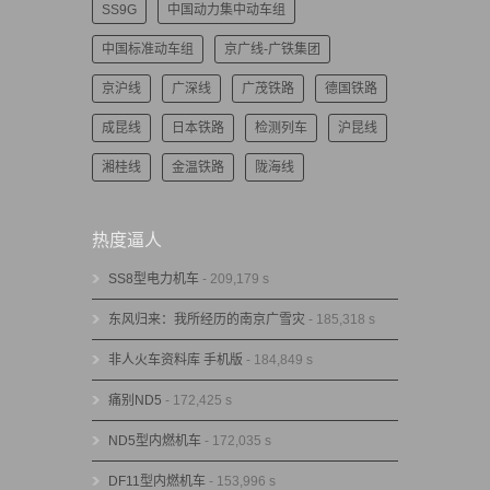
SS9G
中国动力集中动车组
中国标准动车组
京广线-广铁集团
京沪线
广深线
广茂铁路
德国铁路
成昆线
日本铁路
检测列车
沪昆线
湘桂线
金温铁路
陇海线
热度逼人
SS8型电力机车
- 209,179 s
东风归来：我所经历的南京广雪灾
- 185,318 s
非人火车资料库 手机版
- 184,849 s
痛别ND5
- 172,425 s
ND5型内燃机车
- 172,035 s
DF11型内燃机车
- 153,996 s