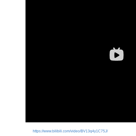
https://www.bilibili.com/video/BV13q4y1C75J/