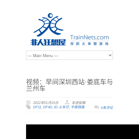
视频：早间深圳西站·娄底车与
兰州车
2022年01月19日
车迷投稿
DF11
,
DF4D
,
ID-火车仔
,
平南铁路
0条评论