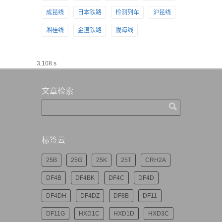
成昆线
日本铁路
检测列车
沪昆线
湘桂线
金温铁路
陇海线
3,108 s
文章检索
标签云
25B
25G
25K
25T
CRH2A
DF4B
DF4BK
DF4C
DF4D
DF4DH
DF4DZ
DF8B
DF11
DF11G
HXD1C
HXD1D
HXD3C