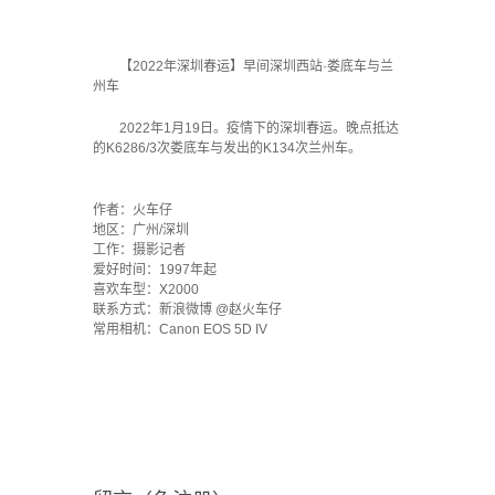
【2022年深圳春运】早间深圳西站·娄底车与兰
州车
2022年1月19日。疫情下的深圳春运。晚点抵达
的K6286/3次娄底车与发出的K134次兰州车。
·
作者：火车仔
地区：广州/深圳
工作：摄影记者
爱好时间：1997年起
喜欢车型：X2000
联系方式：新浪微博 @赵火车仔
常用相机：Canon EOS 5D IV