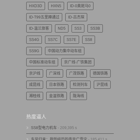
HXD3D
HXN5
ID-0奥斑马0
ID-T99五里蹲通过
ID-吕杰琛
ID-温兰旅客
ND5
SS3
SS3B
SS4G
SS7C
SS7E
SS8
SS9G
中国动力集中动车组
中国标准动车组
京广线-广铁集团
京沪线
广深线
广茂铁路
德国铁路
成昆线
日本铁路
检测列车
沪昆线
湘桂线
金温铁路
陇海线
热度逼人
SS8型电力机车
- 209,395 s
东风归来：我所经历的南京广雪灾
- 185,411 s