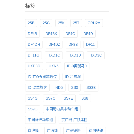
标签
25B
25G
25K
25T
CRH2A
DF4B
DF4BK
DF4C
DF4D
DF4DH
DF4DZ
DF8B
DF11
DF11G
HXD1C
HXD1D
HXD3C
HXD3D
HXN5
ID-0奥斑马0
ID-T99五里蹲通过
ID-吕杰琛
ID-温兰旅客
ND5
SS3
SS3B
SS4G
SS7C
SS7E
SS8
SS9G
中国动力集中动车组
中国标准动车组
京广线-广铁集团
京沪线
广深线
广茂铁路
德国铁路