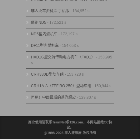
非人火车资料库 手机版
- 184,952 s
痛别ND5
- 172,521 s
ND5型内燃机车
- 172,197 s
DF11型内燃机车
- 154,053 s
HXD1G型交流传动电力机车（FXD1）
- 153,995
s
CRH380D型动车组
- 153,728 s
CRH1A-A（ZEFIRO 250）型动车组
- 150,944 s
再见！中国最后的蒸汽绿皮
- 129,807 s
商业使用请联系TrainNet＠126.com，本网站拒绝CC协
议。
@1998-2023 非人狂想屋 版权所有