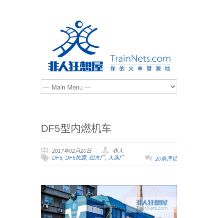
DF5型内燃机车
2017年02月20日
非人
DF5
,
DF5抗震
,
四方厂
,
大连厂
20条评论