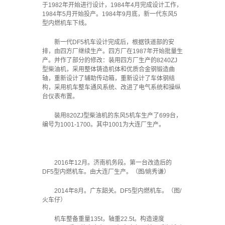
于1982年开始进行设计，1984年4月完成设计工作，
1984年5月开始投产。1984年9月底，新一代东风5
型内燃机车下线。
新一代DF5机车设计完成后，根据铁道部的安
排，由四方厂继续生产。四方厂在1987年开始批量生
产。并作了部分的修改：装用四方厂生产的8240ZJ
型柴油机，采用整体铸造机体和优质合金钢锻造曲
轴，重新设计了辅助传动箱，重新设计了车体钢结
构，采用机车整车通风系统、改进了电气系统和操纵
台仪表布置。
装用820ZJ型柴油机的东风5机车生产了699台，
编号为1001-1700。其中1001为大连厂生产。
·
2016年12月。济南机务段。第一台改造后的
DF5型内燃机车。由大连厂生产。（图/姚秀谦）
2014年8月。广东韶关。DF5型内燃机车。（图/
火车仔）
机车整备重量135t，轴重22.5t。构造速度