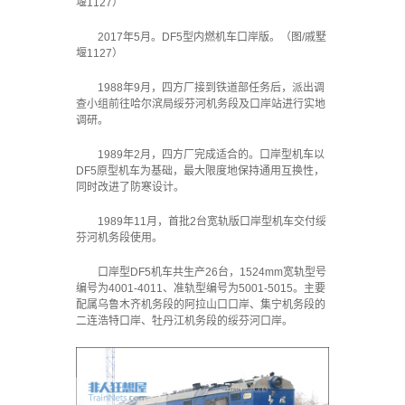
堰1127）
2017年5月。DF5型内燃机车口岸版。（图/戚墅
堰1127）
1988年9月，四方厂接到铁道部任务后，派出调
查小组前往哈尔滨局绥芬河机务段及口岸站进行实地
调研。
1989年2月，四方厂完成适合的。口岸型机车以
DF5原型机车为基础，最大限度地保持通用互换性，
同时改进了防寒设计。
1989年11月，首批2台宽轨版口岸型机车交付绥
芬河机务段使用。
口岸型DF5机车共生产26台，1524mm宽轨型号
编号为4001-4011、准轨型编号为5001-5015。主要
配属乌鲁木齐机务段的阿拉山口口岸、集宁机务段的
二连浩特口岸、牡丹江机务段的绥芬河口岸。