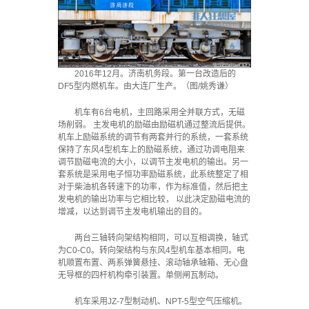
2016年12月。济南机务段。第一台改造后的
DF5型内燃机车。由大连厂生产。（图/姚秀谦）
机车有6台电机，主回路采用全并联方式，无磁
场削弱。 主发电机的励磁由励磁机通过整流后提供。
机车上励磁系统的调节有两套并行的系统，一套系统
保持了东风4型机车上的励磁系统，通过功调电阻来
调节励磁电流的大小，以调节主发电机的输出。另一
套系统是采用电子恒功率励磁系统，此系统整定了相
对于柴油机各转速下的功率，作为标准值，然后把主
发电机的输出功率与它相比较， 以此决定励磁电流的
增减，以达到调节主发电机输出的目的。
两台三轴转向架结构相同，可以互相调换，轴式
为C0-C0。转向架结构与东风4型机车基本相同。电
机顺置布置、两系弹簧悬挂、滚动轴承轴箱、无心盘
无导框的四杆机构牵引装置。单侧闸瓦制动。
机车采用JZ-7型制动机、NPT-5型空气压缩机。