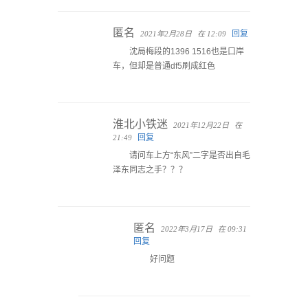
匿名
回复
2021年2月28日
在 12:09
沈局梅段的1396 1516也是口岸
车，但却是普通df5刷成红色
淮北小铁迷
2021年12月22日
在
回复
21:49
请问车上方“东风”二字是否出自毛
泽东同志之手？？？
匿名
2022年3月17日
在 09:31
回复
好问题