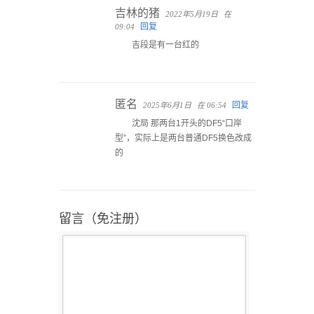
吉林的猪
2022年5月19日
在
回复
09:04
吉段是有一台红的
匿名
回复
2025年6月1日
在 06:54
沈局 那两台1开头的DF5“口岸
型”，实际上是两台普通DF5换色改成
的
留言（免注册）