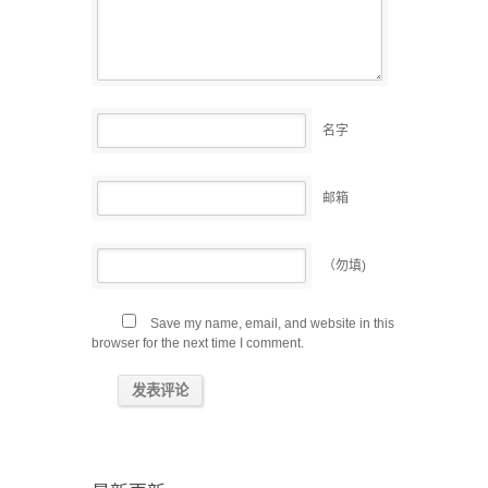
名字
邮箱
（勿填)
Save my name, email, and website in this
browser for the next time I comment.