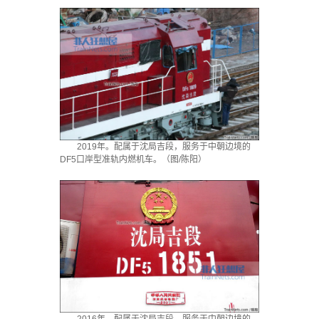
2019年。配属于沈局吉段，服务于中朝边境的
DF5口岸型准轨内燃机车。（图/陈阳）