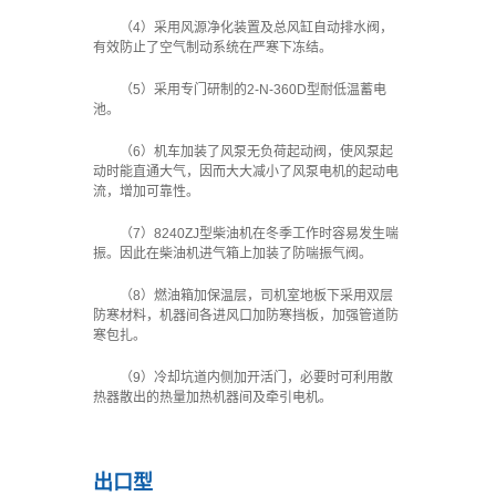
（4）采用风源净化装置及总风缸自动排水阀，
有效防止了空气制动系统在严寒下冻结。
（5）采用专门研制的2-N-360D型耐低温蓄电
池。
（6）机车加装了风泵无负荷起动阀，使风泵起
动时能直通大气，因而大大减小了风泵电机的起动电
流，增加可靠性。
（7）8240ZJ型柴油机在冬季工作时容易发生喘
振。因此在柴油机进气箱上加装了防喘振气阀。
（8）燃油箱加保温层，司机室地板下采用双层
防寒材料，机器间各进风口加防寒挡板，加强管道防
寒包扎。
（9）冷却坑道内侧加开活门，必要时可利用散
热器散出的热量加热机器间及牵引电机。
·
出口型