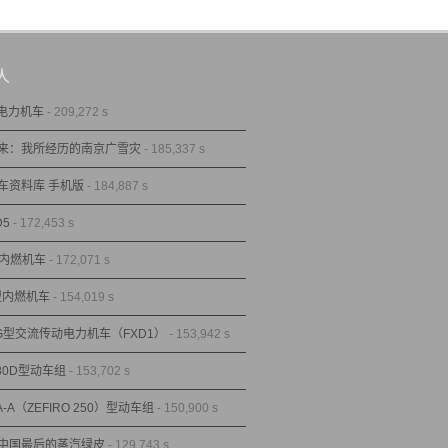
人
型电力机车
- 209,272 s
来：我所经历的南京广雪灾
- 185,337 s
车资料库 手机版
- 184,887 s
D5
- 172,453 s
型内燃机车
- 172,071 s
1型内燃机车
- 154,019 s
1G型交流传动电力机车（FXD1）
- 153,942 s
80D型动车组
- 153,702 s
A-A（ZEFIRO 250）型动车组
- 150,900 s
中国最后的蒸汽绿皮
- 129,743 s