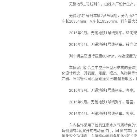
无锡地铁1号线列车，由株洲厂设计生产，为
无锡地铁1号线车辆为6节编组，分为由2个
车长20354mm，M车长19520mm。列车最
2016年9月。无锡地铁1号线列车。转向
2016年9月。无锡地铁1号线列车。转向
列车辆最高运行速度80km/h，构造速度为9
车体采用铝合金中空挤压型材结构的全焊
化设计理念，其强度、刚度、模态、防碰撞等性
冲器、压溃管和司机室碰撞变 形能量吸收区，能
2016年9月。无锡地铁1号线列车。客室
2016年9月。无锡地铁1号线列车。客室
2016年9月。无锡地铁1号线列车。客室
车内装饰采用了独具江南水乡气质特色的“
每侧拥有4套双开式电动塞拉门，同 侧的车门
钢化安全玻璃窗。车辆纵向每侧各配备3张长