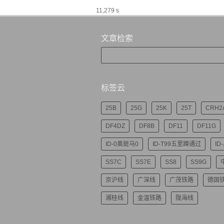
11,279 s
文章检索
标签云
25B
25G
25K
25T
CRH2
DF4DZ
DF8B
DF11
DF11G
ID-0奥斑马0
ID-T99五里蹲通过
ID
SS7C
SS7E
SS8
SS9G
京沪线
广深线
广茂铁路
德国
湘桂线
金温铁路
陇海线