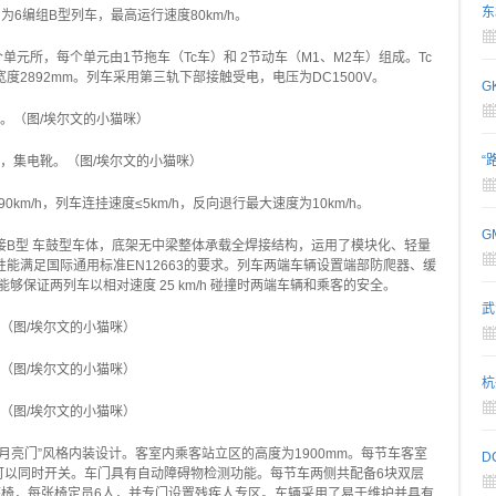
东
6编组B型列车，最高运行速度80km/h。
单元所，每个单元由1节拖车（Tc车）和 2节动车（M1、M2车）组成。Tc
大宽度2892mm。列车采用第三轨下部接触受电，电压为DC1500V。
G
架。（图/埃尔文的小猫咪）
“
架，集电靴。（图/埃尔文的小猫咪）
0km/h，列车连挂速度≤5km/h，反向退行最大速度为10km/h。
G
接B型 车鼓型车体，底架无中梁整体承载全焊接结构，运用了模块化、轻量
能满足国际通用标准EN12663的要求。列车两端车辆设置端部防爬器、缓
够保证两列车以相对速度 25 km/h 碰撞时两端车辆和乘客的安全。
武
。（图/埃尔文的小猫咪）
。（图/埃尔文的小猫咪）
杭
。（图/埃尔文的小猫咪）
月亮门”风格内装设计。客室内乘客站立区的高度为1900mm。每节车客室
D
可以同时开关。车门具有自动障碍物检测功能。每节车两侧共配备6块双层
座椅，每张椅定员6人，并专门设置残疾人专区。车辆采用了易于维护并具有