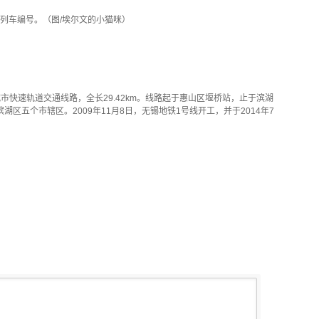
。列车编号。（图/埃尔文的小猫咪）
市快速轨道交通线路，全长29.42km。线路起于惠山区堰桥站，止于滨湖
区五个市辖区。2009年11月8日，无锡地铁1号线开工，并于2014年7