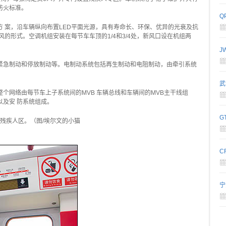
3防火标准。
Q
 案，沿车辆纵向布置LED平面光源，具有寿命长、环保、优异的光衰及抗
的形式。空调机组安装在每节车车顶的1/4和3/4处，新风口设在机组两
J
紧急制动和停放制动等。电制动系统包括再生制动和电阻制动，由牵引系统
武
个网络由每节车上子系统间的MVB 车辆总线和车辆间的MVB主干线组
及安 防系统组成。
G
。残疾人区。（图/埃尔文的小猫
C
宁