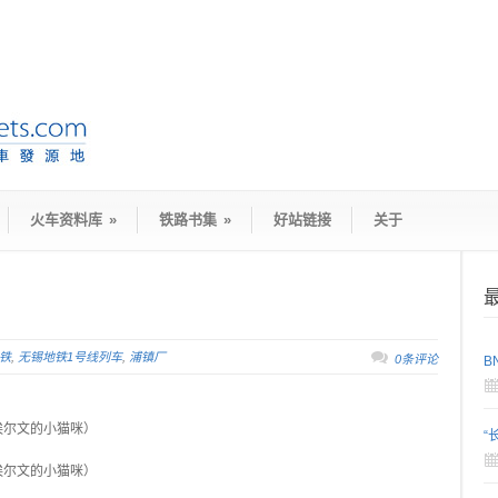
火车资料库
»
铁路书集
»
好站链接
关于
铁
,
无锡地铁1号线列车
,
浦镇厂
0条评论
B
/埃尔文的小猫咪）
“
/埃尔文的小猫咪）