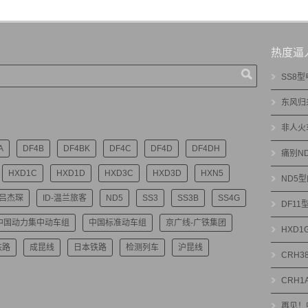
热度逼
SS8
东风归
非人火
A
DF4B
DF4BK
DF4C
DF4D
DF4DH
痛别N
HXD1C
HXD1D
HXD3C
HXD3D
HXN5
ND5
-吕杰琛
ID-温兰旅客
ND5
SS3
SS3B
SS4G
DF1
中国动力集中动车组
中国标准动车组
京广线-广铁集团
HXD
铁路
成昆线
日本铁路
检测列车
沪昆线
CRH3
CRH1
再见！