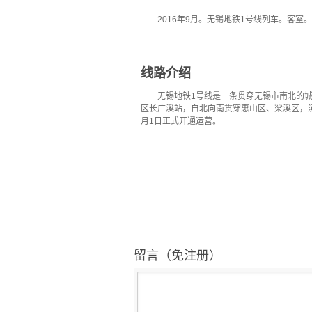
2016年9月。无锡地铁1号线列车。客室
线路介绍
无锡地铁1号线是一条贯穿无锡市南北的城
区长广溪站，自北向南贯穿惠山区、梁溪区，滨湖
月1日正式开通运营。
留言（免注册）