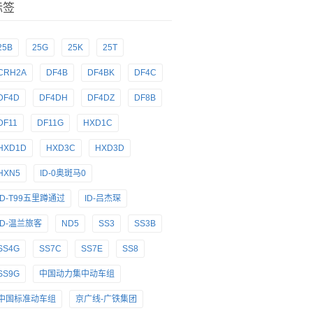
标签
25B
25G
25K
25T
CRH2A
DF4B
DF4BK
DF4C
DF4D
DF4DH
DF4DZ
DF8B
DF11
DF11G
HXD1C
HXD1D
HXD3C
HXD3D
HXN5
ID-0奥斑马0
ID-T99五里蹲通过
ID-吕杰琛
ID-温兰旅客
ND5
SS3
SS3B
SS4G
SS7C
SS7E
SS8
SS9G
中国动力集中动车组
中国标准动车组
京广线-广铁集团