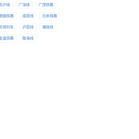
京沪线
广深线
广茂铁路
德国铁路
成昆线
日本铁路
检测列车
沪昆线
湘桂线
金温铁路
陇海线