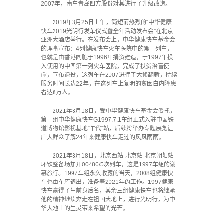
2007年，南车青岛四方股份对其进行了升级改造。
2019年3月25日上午，简短而热烈的“中华健康
快车2019光明行发车仪式暨全年活动发布会”在北京
亚洲大酒店举行。在发布会上，中华健康快车基金会
的理事宣布：4列健康快车火车医院中的第一列车，
也就是由香港同胞于1996年捐资建造，于1997年投
入使用的中国第一列火车医院，完成了扶贫治盲使
命，宣布退役，这列车在2007进行了大修翻新，持续
服务时间长达22年，在这列车上复明的贫困白内障患
者达8万人。
2021年3月18日，受中华健康快车基金会委托，
第一组中华健康快车G1997.7.1车组正式入驻中国铁
道博物馆影视基地“年代”站，后续将举办专题展览让
广大群众了解24年来健康快车走过的风风雨雨。
2021年3月18日，北京西站-北京站-北京朝阳站-
环铁整备场加开00486/5次列车，这是1997车组的谢
幕旅行。1997车组永久收藏的当天，2008组健康快
车也由车库调出，准备着2021年的工作。1997健康
快车赢得了生前身后名，其余三组健康快车也将继承
他的精神继续奔走在祖国大地上，进行光明行，为中
华大地上的生灵带来希望的光芒。