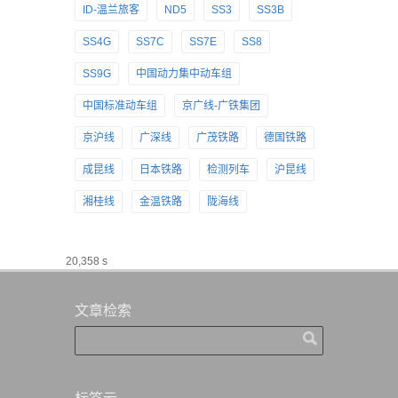
ID-温兰旅客
ND5
SS3
SS3B
SS4G
SS7C
SS7E
SS8
SS9G
中国动力集中动车组
中国标准动车组
京广线-广铁集团
京沪线
广深线
广茂铁路
德国铁路
成昆线
日本铁路
检测列车
沪昆线
湘桂线
金温铁路
陇海线
20,358 s
文章检索