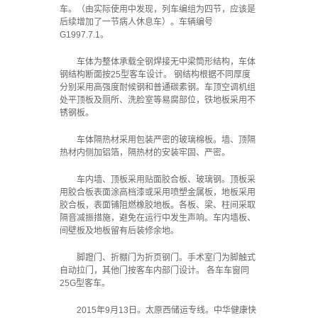
车。（由实际使用中发现，列车编组为四节，应该是
后续增加了一节病人休息车）。车辆编号
G1997.7.1。
车体为整体承载全钢焊接无中梁筒形结构，车体
钢结构断面按25型客车设计。 钢结构根据不同厚度
分别采用高强度耐候钢和普通碳素钢。车顶空调机组
处平顶板及厕所、洗脸室等易腐部位，铁地板采用不
锈钢板。
车体隔热材采用包装严密的玻璃棉板。墙、顶隔
热材内侧加铝箔，隔热材的安装牢固、严密。
车内墙、顶板采用贴面胶合板、玻璃钢。顶板采
用胶合板表面涂高档漆或采用喷塑金属板，地板采用
胶合板，表面铺阻燃橡胶地板。各板、梁、柱间采取
隔音减振措施，避免在运行中发生声响。车内墙板、
间壁板及地板留有后装修余地。
脚蹬门、折棚门为折页钢门。手术室门为脚触式
自动拉门，其他门按客车内部门设计。 各车车窗同
25G型客车。
2015年9月13日。太原西储运专线。中华健康快