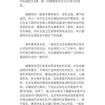
列车编组为4辆。第一列健康快车在2019年3月退
役。
健康快车一般每年春季发车，游走全国，春节前
返回。所以一年中在北京车辆段的时间不算很多。他
们在息工期间对车辆上搭载的设备进行保护后会外放
到西郊车库。健康快车的车辆乘务员（乘检）来自北
京车辆段，而车长由卫生部等政府机关派出，所以健
康快车的运营是多方联合下的成果。
每年春季发车前，一般会在北京车辆段举办发车
仪式和开放日的活动，社会各界人士广泛参与，每年
的开放日都热闹非凡，可见健康快车拥有广泛的群众
基础和社会的一致好评。
健康快车因为其是自带发电机的车辆，对车组编
挂顺序有要求，不得挂于直供电列车的机次，挂于发
电车供电的列车时，要保证两台发电车不贴合，以确
保安全。所以每年发车前，加挂旅客列车前往目的地
的，北京车辆段的辆调会根据路局客调的加挂计划安
排，对编组进行换向。于是会出现在北京枢纽内“兜
圈”的场景。当然了，绝大部分情况下健康快车离开北
京会选择开行路用专列，北京有的时候协调旅客列车
并保证编组符合规定比开行路用列车要麻烦多了，得
不偿失。路用列车车次编订使用5790x号段，一般按