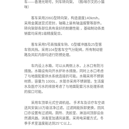
车——香港光明号。列车转向架。（图/埃尔文的小猫
咪）
客车采用206G型转向架，构造速度140km/h。
采用金属迷宫式密封，轴箱上装有轴温报警等部件。
转向架部各部位具有良好的耐磨性能 ，基础制动各类
销套均采用1级精度配合。
客车采用5号高强度车钩、G型缓冲器及25型客
车铁风挡。采用104型客车空气分配阀，所有制动管
路及风缸内部均进行防锈处理。
车内设上水箱，可以从两侧上水，上水口有防污
措施。水箱设有向开水炉补水措施，同时上水口考虑
了与地面配套供水系统连接的可能。水箱采用不锈钢
材质，容量为 1000L，水管亦采用不锈钢管。生活废
水及医疗污水的排放考虑了与地面配套污水处理系统
的接口可能。
采用车顶单元式空调机组。 手术车及诊疗车空调
送风安装10万级洁净过滤。过滤网能拆卸更换，回风
口亦设置有过滤网。厕所、洗脸室、淋浴间顶部设自
然通风器。消毒室加通风装置。采用电采暖方式，冬
季手术室温度能达到25°C以上。