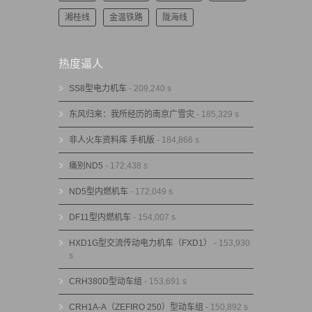
湘桂线
金温铁路
陇海线
热度逼人
SS8型电力机车
- 209,240 s
东风归来：我所经历的南京广雪灾
- 185,329 s
非人火车资料库 手机版
- 184,866 s
痛别ND5
- 172,438 s
ND5型内燃机车
- 172,049 s
DF11型内燃机车
- 154,007 s
HXD1G型交流传动电力机车（FXD1）
- 153,930
s
CRH380D型动车组
- 153,691 s
CRH1A-A（ZEFIRO 250）型动车组
- 150,892 s