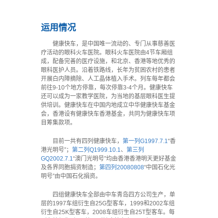
运用情况
健康快车，是中国唯一流动的、专门从事慈善医
疗活动的眼科火车医院。眼科火车医院由4节车厢组
成，配备完善的医疗设施，和北京、香港等地优秀的
眼科医护人员。沿着铁路线，长年为贫困农村的患者
开展白内障摘除、人工晶体植入手术。列车每年都会
前往9-10个地方停靠，每次停靠3-4个月。健康快车
还可以成为一家教学医院，为当地的基层眼科医生提
供培训。健康快车在中国内地成立中华健康快车基金
会，香港设有健康快车香港基金，共同为健康快车项
目筹集款项。
目前一共有四列健康快车，
第一列G1997.7.1
“香
港光明号”；
第二列Q1999.10.1
、
第三列
GQ2002.7.1
“澳门光明号”均由香港香港明天更好基金
及各界同胞捐资制造；
第四列20080808
“中国石化光
明号”由中国石化捐资。
四组健康快车全部由中车青岛四方公司生产，单
层的1997车组衍生自25G型客车，1999和2002车组
衍生自25K型客车，2008车组衍生自25T型客车。每