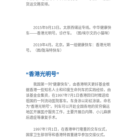
货运交路安排。
2015年9月13日。太原西储运专线。中华健康快
车——香港光明号。诊疗车。（图/埃尔文的小猫咪）
2019年4月。北京。第一组健康快车：香港光明
号。（图/陇海特快车）
“香港光明号”
我国第一列“健康快车”，由香港明天更好基金根
据香港一些知名人士和印度生命列车的实践经验，由
该基金会集资，在1997年7月1日香港回归时赠送给
祖国的一列流动医院客车。车身涂以彩虹涂装，命名
为“香港光明号”。列车可以开赴全国各地的贫穷偏远
地区开展医疗服务工作，主要开展白内障、小儿麻痹
后遗症等康复手术。
1997年7月1日，在香港举行隆重的交车仪式，
国家卫生部领导和香港特首董建华参加交接仪式。