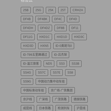
标签云
25B
25G
25K
25T
CRH2A
DF4B
DF4BK
DF4C
DF4D
DF4DH
DF4DZ
DF8B
DF11
DF11G
HXD1C
HXD1D
HXD3C
HXD3D
HXN5
ID-0奥斑马0
ID-T99五里蹲通过
ID-吕杰琛
ID-温兰旅客
ND5
SS3
SS3B
SS4G
SS7C
SS7E
SS8
SS9G
中国动力集中动车组
中国标准动车组
京广线-广铁集团
京沪线
广深线
广茂铁路
德国铁路
成昆线
日本铁路
检测列车
沪昆线