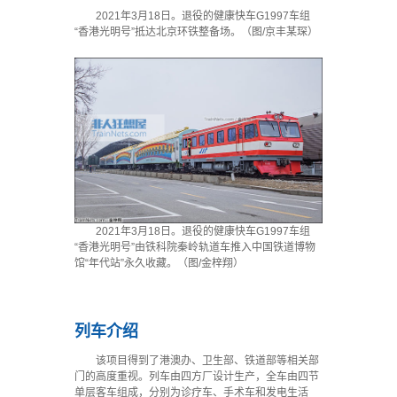
2021年3月18日。退役的健康快车G1997车组
“香港光明号”抵达北京环铁整备场。（图/京丰某琛）
2021年3月18日。退役的健康快车G1997车组
“香港光明号”由铁科院秦岭轨道车推入中国铁道博物
馆“年代站”永久收藏。（图/金梓翔）
列车介绍
该项目得到了港澳办、卫生部、铁道部等相关部
门的高度重视。列车由四方厂设计生产，全车由四节
单层客车组成，分别为诊疗车、手术车和发电生活