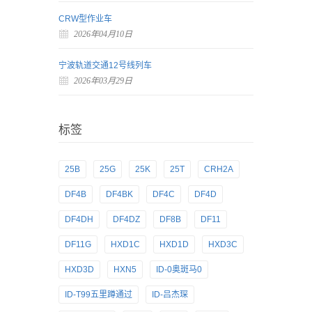
CRW型作业车
2026年04月10日
宁波轨道交通12号线列车
2026年03月29日
标签
25B
25G
25K
25T
CRH2A
DF4B
DF4BK
DF4C
DF4D
DF4DH
DF4DZ
DF8B
DF11
DF11G
HXD1C
HXD1D
HXD3C
HXD3D
HXN5
ID-0奥斑马0
ID-T99五里蹲通过
ID-吕杰琛