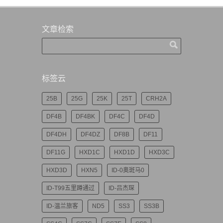
文章检索
标签云
25B
25G
25K
25T
CRH2A
DF4B
DF4BK
DF4C
DF4D
DF4DH
DF4DZ
DF8B
DF11
DF11G
HXD1C
HXD1D
HXD3C
HXD3D
HXN5
ID-0奥斑马0
ID-T99五里蹲通过
ID-吕杰琛
ID-温兰旅客
ND5
SS3
SS3B