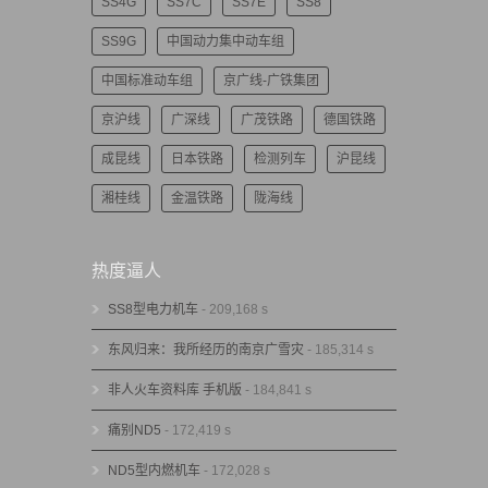
SS4G
SS7C
SS7E
SS8
SS9G
中国动力集中动车组
中国标准动车组
京广线-广铁集团
京沪线
广深线
广茂铁路
德国铁路
成昆线
日本铁路
检测列车
沪昆线
湘桂线
金温铁路
陇海线
热度逼人
SS8型电力机车
- 209,168 s
东风归来：我所经历的南京广雪灾
- 185,314 s
非人火车资料库 手机版
- 184,841 s
痛别ND5
- 172,419 s
ND5型内燃机车
- 172,028 s