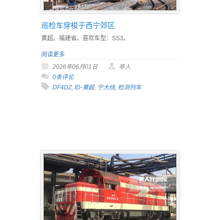
巡检车穿梭于西宁郊区
黄超。福建省。喜欢车型：SS3。
阅读更多
2026年06月01日
非人
0条评论
DF4DZ
,
ID-黄超
,
宁大线
,
检测列车