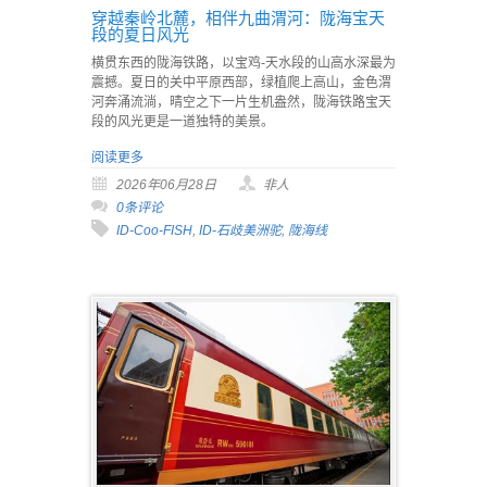
穿越秦岭北麓，相伴九曲渭河：陇海宝天
段的夏日风光
横贯东西的陇海铁路，以宝鸡-天水段的山高水深最为
震撼。夏日的关中平原西部，绿植爬上高山，金色渭
河奔涌流淌，晴空之下一片生机盎然，陇海铁路宝天
段的风光更是一道独特的美景。
阅读更多
2026年06月28日
非人
0条评论
ID-Coo-FISH
,
ID-石歧美洲驼
,
陇海线