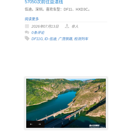
57050次前往益湛线
伍迪。深圳。喜欢车型：DF11、HXD3C。
阅读更多
2026年07月13日
非人
0条评论
DF11G
,
ID-伍迪
,
广茂铁路
,
检测列车