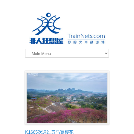
K1665次通过五马寨樱花