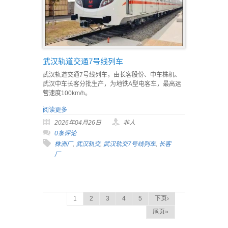
武汉轨道交通7号线列车
武汉轨道交通7号线列车，由长客股份、中车株机、
武汉中车长客分批生产，为地铁A型电客车，最高运
营速度100km/h。
阅读更多
2026年04月26日
非人
0条评论
株洲厂
,
武汉轨交
,
武汉轨交7号线列车
,
长客
厂
1
2
3
4
5
下页›
尾页»