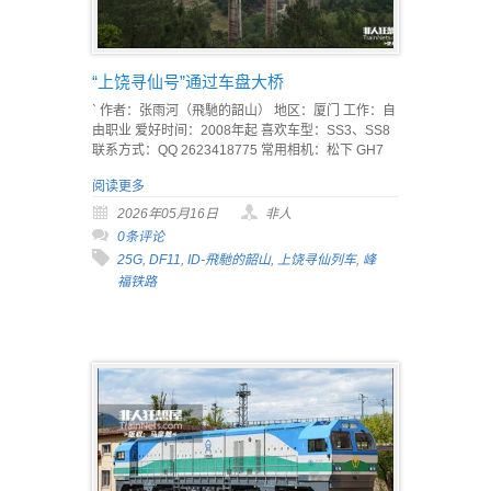
“上饶寻仙号”通过车盘大桥
` 作者：张雨河（飛馳的韶山） 地区：厦门 工作：自
由职业 爱好时间：2008年起 喜欢车型：SS3、SS8
联系方式：QQ 2623418775 常用相机：松下 GH7
阅读更多
2026年05月16日
非人
0条评论
25G
,
DF11
,
ID-飛馳的韶山
,
上饶寻仙列车
,
峰
福铁路