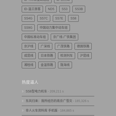
ID-温兰旅客
ND5
SS3
SS3B
SS4G
SS7C
SS7E
SS8
SS9G
中国动力集中动车组
中国标准动车组
京广线-广铁集团
京沪线
广深线
广茂铁路
德国铁路
成昆线
日本铁路
检测列车
沪昆线
湘桂线
金温铁路
陇海线
热度逼人
SS8型电力机车
- 209,211 s
东风归来：我所经历的南京广雪灾
- 185,326 s
非人火车资料库 手机版
- 184,865 s