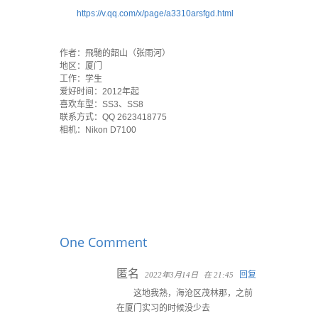
https://v.qq.com/x/page/a3310arsfgd.html
`
作者：飛馳的韶山（张雨河）
地区：厦门
工作：学生
爱好时间：2012年起
喜欢车型：SS3、SS8
联系方式：QQ 2623418775
相机：Nikon D7100
One Comment
匿名
回复
2022年3月14日
在 21:45
这地我熟，海沧区茂林那，之前
在厦门实习的时候没少去