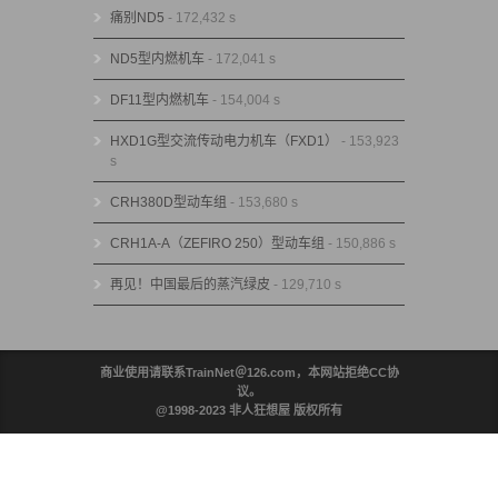
痛别ND5
- 172,432 s
ND5型内燃机车
- 172,041 s
DF11型内燃机车
- 154,004 s
HXD1G型交流传动电力机车（FXD1）
- 153,923
s
CRH380D型动车组
- 153,680 s
CRH1A-A（ZEFIRO 250）型动车组
- 150,886 s
再见！中国最后的蒸汽绿皮
- 129,710 s
商业使用请联系TrainNet＠126.com，本网站拒绝CC协
议。
@1998-2023 非人狂想屋 版权所有