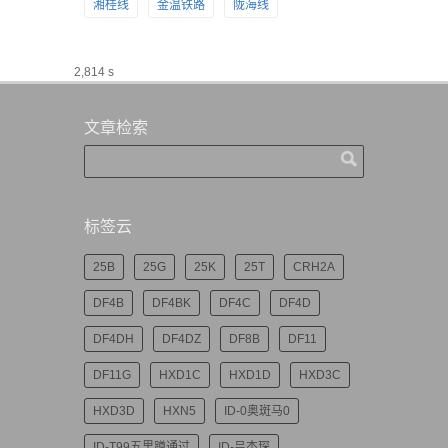
湘桂线
金温铁路
陇海线
2,814 s
文章检索
标签云
25B
25G
25K
25T
CRH2A
DF4B
DF4BK
DF4C
DF4D
DF4DH
DF4DZ
DF8B
DF11
DF11G
HXD1C
HXD1D
HXD3C
HXD3D
HXN5
ID-0奥斑马0
ID-T99五里蹲通过
ID-吕杰琛