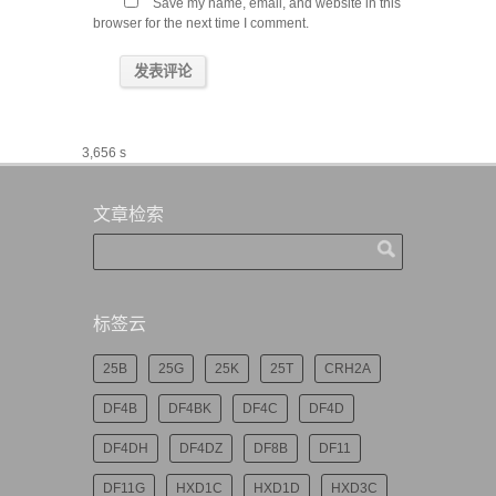
Save my name, email, and website in this
browser for the next time I comment.
3,656 s
文章检索
标签云
25B
25G
25K
25T
CRH2A
DF4B
DF4BK
DF4C
DF4D
DF4DH
DF4DZ
DF8B
DF11
DF11G
HXD1C
HXD1D
HXD3C