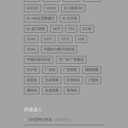
HXD3D
HXN5
ID-0奥斑马0
ID-T99五里蹲通过
ID-吕杰琛
ID-温兰旅客
ND5
SS3
SS3B
SS4G
SS7C
SS7E
SS8
SS9G
中国动力集中动车组
中国标准动车组
京广线-广铁集团
京沪线
广深线
广茂铁路
德国铁路
成昆线
日本铁路
检测列车
沪昆线
湘桂线
金温铁路
陇海线
热度逼人
SS8型电力机车
- 209,375 s