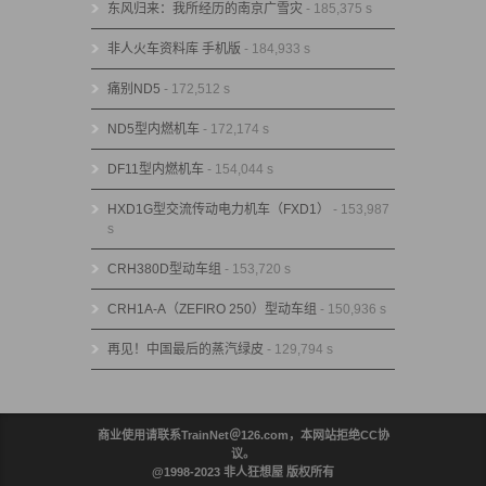
东风归来：我所经历的南京广雪灾
- 185,375 s
非人火车资料库 手机版
- 184,933 s
痛别ND5
- 172,512 s
ND5型内燃机车
- 172,174 s
DF11型内燃机车
- 154,044 s
HXD1G型交流传动电力机车（FXD1）
- 153,987
s
CRH380D型动车组
- 153,720 s
CRH1A-A（ZEFIRO 250）型动车组
- 150,936 s
再见！中国最后的蒸汽绿皮
- 129,794 s
商业使用请联系TrainNet＠126.com，本网站拒绝CC协
议。
@1998-2023 非人狂想屋 版权所有