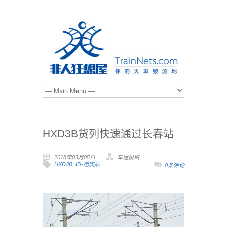
HXD3B货列快速通过长春站
2018年03月05日
车迷投稿
HXD3B
,
ID-范庚辰
0条评论