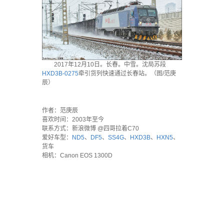
2017年12月10日。长春。中雪。沈局苏段
HXD3B-0275
牵引货列快速通过长春站。（图/范庚
辰）
·
作者：范庚辰
喜欢时间：2003年至今
联系方式：新浪微博 @四哥拉着C70
爱好车型：
ND5
、
DF5
、
SS4G
、
HXD3B
、
HXN5
、
货车
相机：Canon EOS 1300D