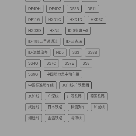
DF4DH
DF4DZ
DF8B
DF11
DF11G
HXD1C
HXD1D
HXD3C
HXD3D
HXN5
ID-0奥斑马0
ID-T99五里蹲通过
ID-吕杰琛
ID-温兰旅客
ND5
SS3
SS3B
SS4G
SS7C
SS7E
SS8
SS9G
中国动力集中动车组
中国标准动车组
京广线-广铁集团
京沪线
广深线
广茂铁路
德国铁路
成昆线
日本铁路
检测列车
沪昆线
湘桂线
金温铁路
陇海线