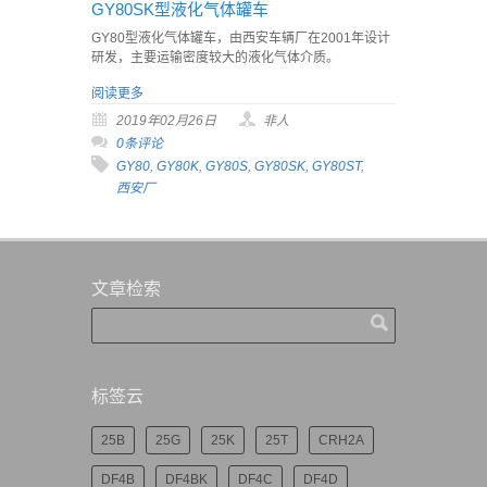
GY80SK型液化气体罐车
GY80型液化气体罐车，由西安车辆厂在2001年设计
研发，主要运输密度较大的液化气体介质。
阅读更多
2019年02月26日
非人
0条评论
GY80
,
GY80K
,
GY80S
,
GY80SK
,
GY80ST
,
西安厂
文章检索
标签云
25B
25G
25K
25T
CRH2A
DF4B
DF4BK
DF4C
DF4D