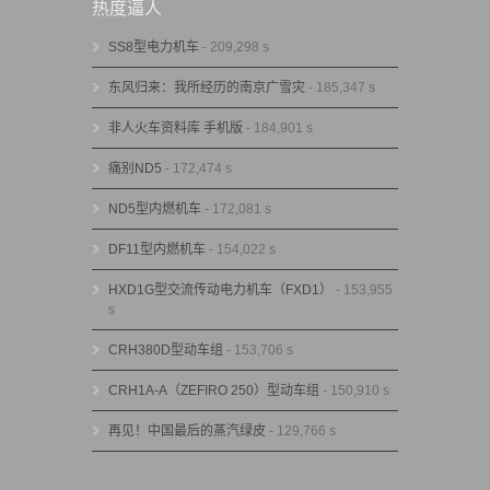
热度逼人
SS8型电力机车
- 209,298 s
东风归来：我所经历的南京广雪灾
- 185,347 s
非人火车资料库 手机版
- 184,901 s
痛别ND5
- 172,474 s
ND5型内燃机车
- 172,081 s
DF11型内燃机车
- 154,022 s
HXD1G型交流传动电力机车（FXD1）
- 153,955
s
CRH380D型动车组
- 153,706 s
CRH1A-A（ZEFIRO 250）型动车组
- 150,910 s
再见！中国最后的蒸汽绿皮
- 129,766 s