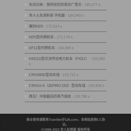
东风归来：我所经历的南京广雪灾
- 185,377 s
非人火车资料库 手机版
- 184,940 s
痛别ND5
- 172,514 s
ND5型内燃机车
- 172,179 s
DF11型内燃机车
- 154,045 s
HXD1G型交流传动电力机车（FXD1）
- 153,992
s
CRH380D型动车组
- 153,722 s
CRH1A-A（ZEFIRO 250）型动车组
- 150,938 s
再见！中国最后的蒸汽绿皮
- 129,798 s
商业使用请联系TrainNet＠126.com，本网站拒绝CC协
议。
@1998-2023 非人狂想屋 版权所有