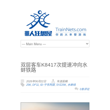
双层客车K8417次提速冲向水
蚌铁路
2026年06月22日
车迷投稿
25K
,
DF11
,
ID-宁东阿邵
,
SYZ25K
,
水蚌线
0条评论