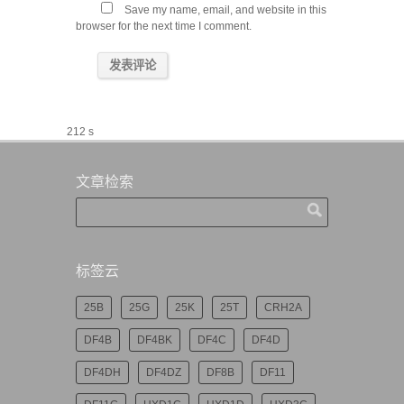
Save my name, email, and website in this
browser for the next time I comment.
212 s
文章检索
标签云
25B
25G
25K
25T
CRH2A
DF4B
DF4BK
DF4C
DF4D
DF4DH
DF4DZ
DF8B
DF11