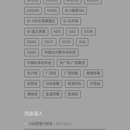
DF11G
HXD1C
HXD1D
HXD3C
HXD3D
HXN5
ID-0奥斑马0
ID-T99五里蹲通过
ID-吕杰琛
ID-温兰旅客
ND5
SS3
SS3B
SS4G
SS7C
SS7E
SS8
SS9G
中国动力集中动车组
中国标准动车组
京广线-广铁集团
京沪线
广深线
广茂铁路
德国铁路
成昆线
日本铁路
检测列车
沪昆线
湘桂线
金温铁路
陇海线
热度逼人
SS8型电力机车
- 209,381 s