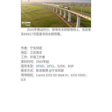
2025年春运时分，蚌埠东水蚌联络线上，双层客
车K8417次提速冲向水蚌铁路。
`
作者：宁东阿邵
地区：江苏南京
工作：环境工作者
爱好时间：2004年起
喜欢车型：
DF4D
、
DF11
、S25K、BSP
联系方式：新浪微博 @宁东阿邵
常用相机：Canon EOS 5D Mark IV、EOS 550D、
DJI