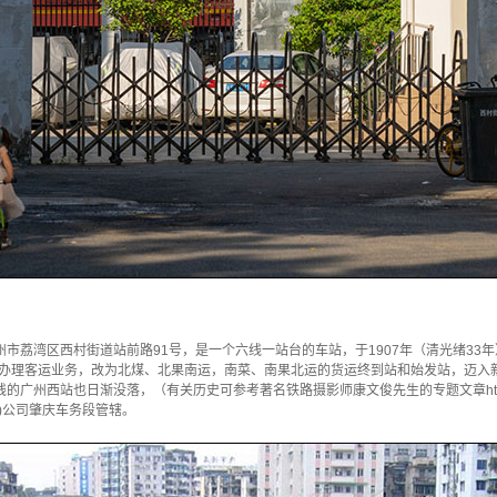
市荔湾区西村街道站前路91号，是一个六线一站台的车站，于1907年（清光绪33
停止办理客运业务，改为北煤、北果南运，南菜、南果北运的货运终到站和始发站，迈入
站也日渐没落，（有关历史可参考著名铁路摄影师康文俊先生的专题文章https://zhuanla
)公司肇庆车务段管辖。