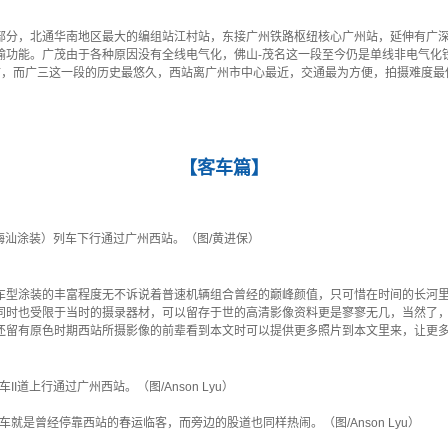
部分，北通华南地区最大的编组站江村站，东接广州铁路枢纽核心广州站，延伸有广
输功能。广茂由于各种原因没有全线电气化，佛山-茂名这一段至今仍是单线非电气化
访，而广三这一段的历史最悠久，西站离广州市中心最近，交通最为方便，拍摄难度最
【客车篇】
（广梅汕涂装）列车下行通过广州西站。（图/黄进保）
车型涂装的丰富程度无不诉说着普速机辆组合曾经的巅峰颜值，只可惜在时间的长河
同时也受限于当时的摄录器材，可以留存于世的高清影像资料更是寥寥无几，当然了
还留有原色时期西站所摄影像的前辈看到本文时可以提供更多照片到本文里来，让更
II道上行通过广州西站。（图/Anson Lyu）
列车就是曾经停靠西站的春运临客，而旁边的股道也同样热闹。（图/Anson Lyu）