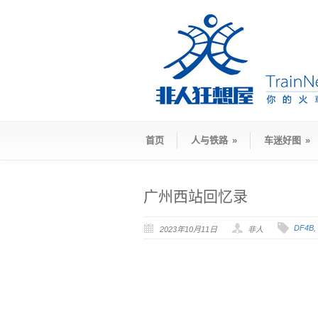
首页
人与铁路
»
车迷好图
»
广州西站回忆录
DF4B
,
2023年10月11日
非人