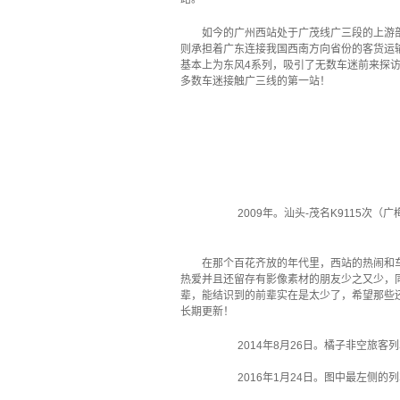
如今的广州西站处于广茂线广三段的上游
则承担着广东连接我国西南方向省份的客货运
基本上为东风4系列，吸引了无数车迷前来探
多数车迷接触广三线的第一站！
`
2009年。汕头-茂名K9115次
在那个百花齐放的年代里，西站的热闹和
热爱并且还留存有影像素材的朋友少之又少，
辈，能结识到的前辈实在是太少了，希望那些
长期更新！
2014年8月26日。橘子非空旅客列车
2016年1月24日。图中最左侧的