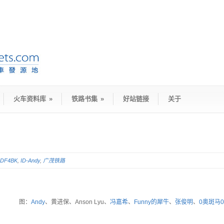
火车资料库
»
铁路书集
»
好站链接
关于
DF4BK
,
ID-Andy
,
广茂铁路
图：
Andy
、黄进保、Anson Lyu、
冯嘉希
、
Funny的犀牛
、
张俊明
、
0奥斑马0