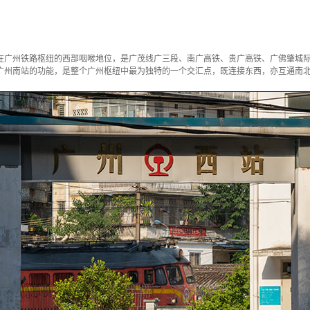
在广州铁路枢纽的西部咽喉地位，是广茂线广三段、南广高铁、贵广高铁、广佛肇城
广州南站的功能，是整个广州枢纽中最为独特的一个交汇点，既连接东西，亦互通南