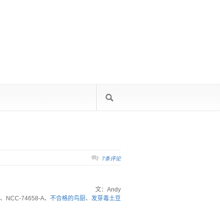
7条评论
文：Andy
、NCC-74658-A、
不合格的鸟厨
、
发芽毒土豆
·