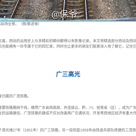
站站场全景。（图/黄进保）
名度，西站的运用史上众多精彩的瞬间都得以有影像记录。本文将精选部分西站及西
后也能拥有一份专属于它的回忆录，同时也让更多的朋友们能更深入地了解它，记住
广三高光
身归属的广茂铁路。
重要铁路路网干线，横贯广东省西南部，并连接云、黔、川、桂等省（区），成为广
业的运输捷径。广茂铁路的建成不仅对改善两广交通状况、开发粤西地区经济有重大
清光绪27年（1901年）的广三铁路，另一段则是1958年由铁道兵部队修建的三