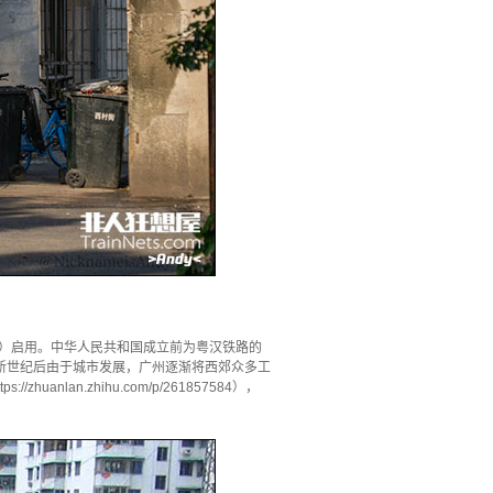
年）启用。中华人民共和国成立前为粤汉铁路的
新世纪后由于城市发展，广州逐渐将西郊众多工
n.zhihu.com/p/261857584），