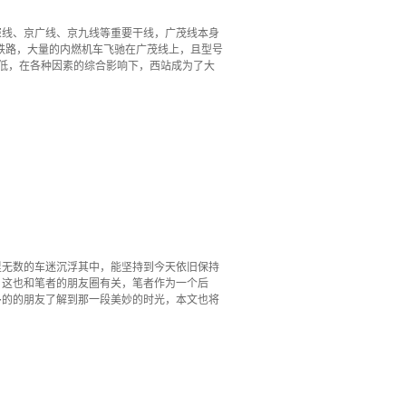
深线、京广线、京九线等重要干线，广茂线本身
铁路，大量的内燃机车飞驰在广茂线上，且型号
低，在各种因素的综合影响下，西站成为了大
里无数的车迷沉浮其中，能坚持到今天依旧保持
，这也和笔者的朋友圈有关，笔者作为一个后
多的的朋友了解到那一段美妙的时光，本文也将