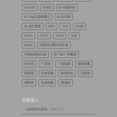
HXD3D
HXN5
ID-0奥斑马0
ID-T99五里蹲通过
ID-吕杰琛
ID-温兰旅客
ND5
SS3
SS3B
SS4G
SS7C
SS7E
SS8
SS9G
中国动力集中动车组
中国标准动车组
京广线-广铁集团
京沪线
广深线
广茂铁路
德国铁路
成昆线
日本铁路
检测列车
沪昆线
湘桂线
金温铁路
陇海线
热度逼人
SS8型电力机车
- 209,371 s