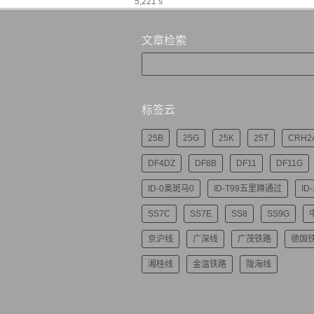
5,221 s
文章检索
标签云
25B
25G
25K
25T
CRH2
DF4DZ
DF8B
DF11
DF11G
ID-0奥斑马0
ID-T99五里蹲通过
ID
SS7C
SS7E
SS8
SS9G
京沪线
广深线
广茂铁路
德国
湘桂线
金温铁路
陇海线