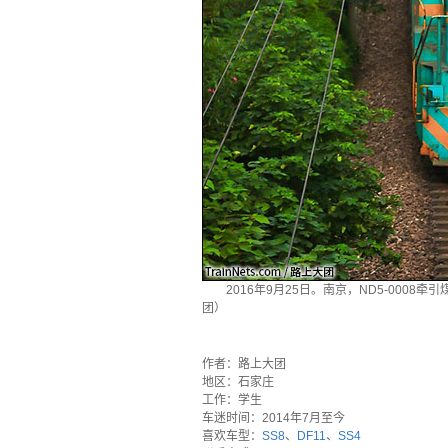
2016年9月25日。南京，ND5-000
团）
·
作者：路上大团
地区：石家庄
工作：学生
车迷时间：2014年7月至今
喜欢车型：
SS8
、
DF11
、
SS4