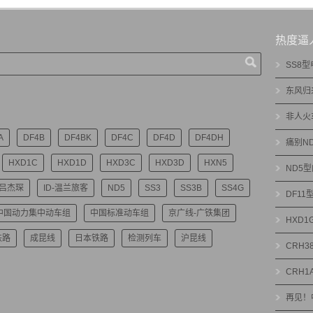
热度逼
SS8
东风归
非人火
A
DF4B
DF4BK
DF4C
DF4D
DF4DH
痛别N
HXD1C
HXD1D
HXD3C
HXD3D
HXN5
ND5
-吕杰琛
ID-温兰旅客
ND5
SS3
SS3B
SS4G
DF1
中国动力集中动车组
中国标准动车组
京广线-广铁集团
HXD
铁路
成昆线
日本铁路
检测列车
沪昆线
CRH3
CRH1
再见！