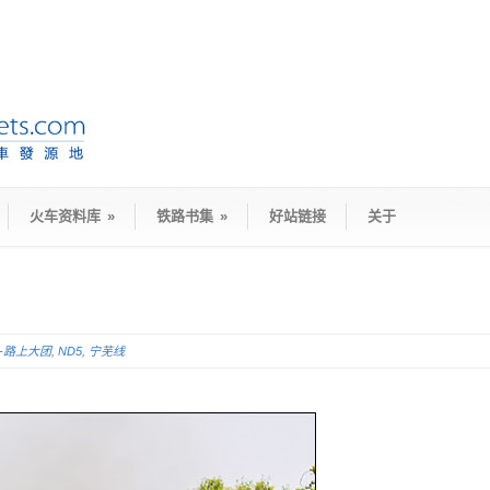
火车资料库
»
铁路书集
»
好站链接
关于
D-路上大团
,
ND5
,
宁芜线