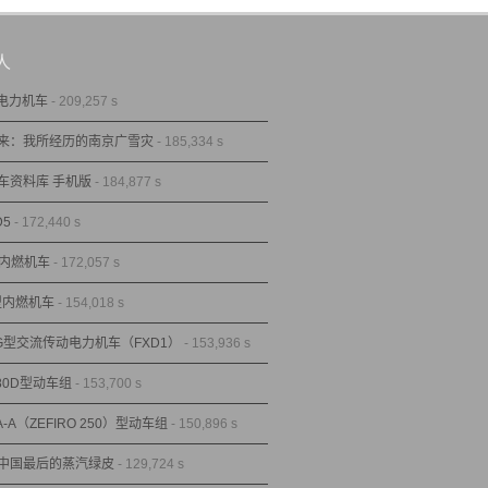
人
型电力机车
- 209,257 s
来：我所经历的南京广雪灾
- 185,334 s
车资料库 手机版
- 184,877 s
D5
- 172,440 s
型内燃机车
- 172,057 s
1型内燃机车
- 154,018 s
1G型交流传动电力机车（FXD1）
- 153,936 s
80D型动车组
- 153,700 s
A-A（ZEFIRO 250）型动车组
- 150,896 s
中国最后的蒸汽绿皮
- 129,724 s