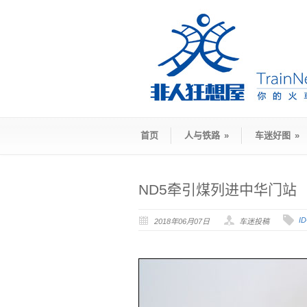
首页
人与铁路
»
车迷好图
»
ND5牵引煤列进中华门站
I
2018年06月07日
车迷投稿