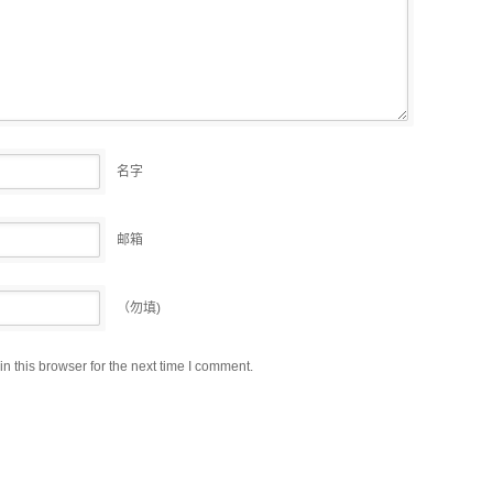
名字
邮箱
（勿填)
 this browser for the next time I comment.