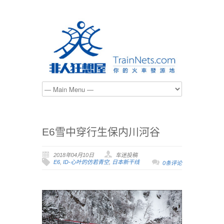
E6雪中穿行生保内川河谷
2018年04月10日
车迷投稿
E6
,
ID-心叶的仿若青空
,
日本新干线
0条评论