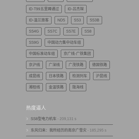
ID-T99五里蹲通过
ID-吕杰琛
ID-温兰旅客
ND5
SS3
SS3B
SS4G
SS7C
SS7E
SS8
SS9G
中国动力集中动车组
中国标准动车组
京广线-广铁集团
京沪线
广深线
广茂铁路
德国铁路
成昆线
日本铁路
检测列车
沪昆线
湘桂线
金温铁路
陇海线
热度逼人
SS8型电力机车
- 209,131 s
东风归来：我所经历的南京广雪灾
- 185,295 s