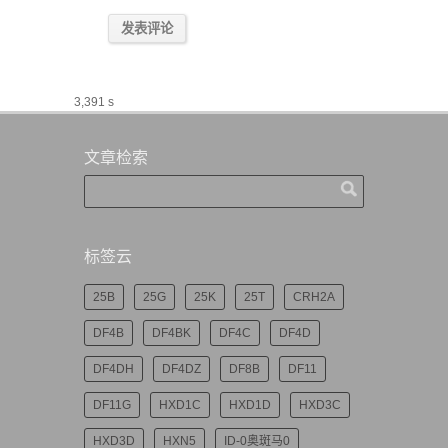
3,391 s
文章检索
标签云
25B
25G
25K
25T
CRH2A
DF4B
DF4BK
DF4C
DF4D
DF4DH
DF4DZ
DF8B
DF11
DF11G
HXD1C
HXD1D
HXD3C
HXD3D
HXN5
ID-0奥斑马0