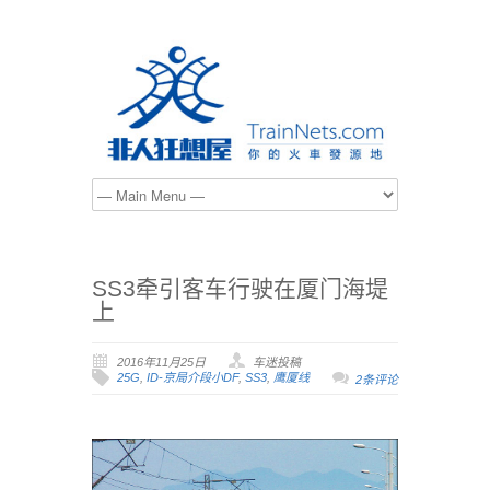
SS3牵引客车行驶在厦门海堤
上
2016年11月25日
车迷投稿
25G
,
ID-京局介段小DF
,
SS3
,
鹰厦线
2条评论