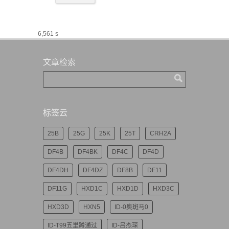
6,561 s
文章检索
标签云
25B
25G
25K
25T
CRH2A
DF4B
DF4BK
DF4C
DF4D
DF4DH
DF4DZ
DF8B
DF11
DF11G
HXD1C
HXD1D
HXD3C
HXD3D
HXN5
ID-0奥斑马0
ID-T99五里蹲通过
ID-吕杰琛