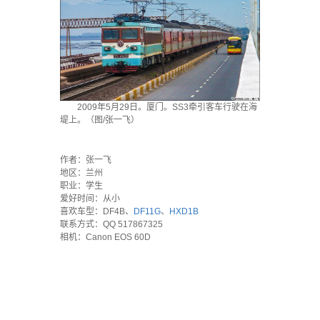
2009年5月29日。厦门。SS3牵引客车行驶在海
堤上。（图/张一飞）
·
作者：张一飞
地区：兰州
职业：学生
爱好时间：从小
喜欢车型：DF4B、
DF11G
、
HXD1B
联系方式：QQ 517867325
相机：Canon EOS 60D