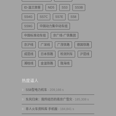
ID-温兰旅客
ND5
SS3
SS3B
SS4G
SS7C
SS7E
SS8
SS9G
中国动力集中动车组
中国标准动车组
京广线-广铁集团
京沪线
广深线
广茂铁路
德国铁路
成昆线
日本铁路
检测列车
沪昆线
湘桂线
金温铁路
陇海线
热度逼人
SS8型电力机车
- 209,166 s
东风归来：我所经历的南京广雪灾
- 185,308 s
非人火车资料库 手机版
- 184,841 s