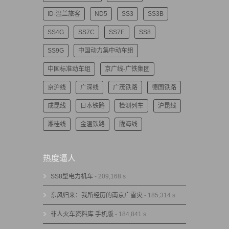
ID-温兰旅客
ND5
SS3
SS3B
SS4G
SS7C
SS7E
SS8
SS9G
中国动力集中动车组
中国标准动车组
京广线-广铁集团
京沪线
广深线
广茂铁路
德国铁路
成昆线
日本铁路
检测列车
沪昆线
湘桂线
金温铁路
陇海线
热度逼人
SS8型电力机车
- 209,168 s
东风归来：我所经历的南京广雪灾
- 185,314 s
非人火车资料库 手机版
- 184,841 s