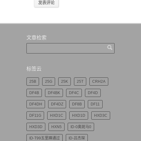
文章检索
标签云
25B
25G
25K
25T
CRH2A
DF4B
DF4BK
DF4C
DF4D
DF4DH
DF4DZ
DF8B
DF11
DF11G
HXD1C
HXD1D
HXD3C
HXD3D
HXN5
ID-0奥斑马0
ID-T99五里蹲通过
ID-吕杰琛