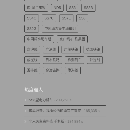
ID-温兰旅客
ND5
SS3
SS3B
SS4G
SS7C
SS7E
SS8
SS9G
中国动力集中动车组
中国标准动车组
京广线-广铁集团
京沪线
广深线
广茂铁路
德国铁路
成昆线
日本铁路
检测列车
沪昆线
湘桂线
金温铁路
陇海线
热度逼人
SS8型电力机车
- 209,261 s
东风归来：我所经历的南京广雪灾
- 185,335 s
非人火车资料库 手机版
- 184,884 s