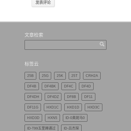
文章检索
标签云
25B
25G
25K
25T
CRH2A
DF4B
DF4BK
DF4C
DF4D
DF4DH
DF4DZ
DF8B
DF11
DF11G
HXD1C
HXD1D
HXD3C
HXD3D
HXN5
ID-0奥斑马0
ID-T99五里蹲通过
ID-吕杰琛