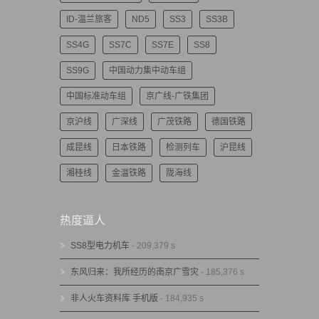
ID-温兰旅客
ND5
SS3
SS3B
SS4G
SS7C
SS7E
SS8
SS9G
中国动力集中动车组
中国标准动车组
京广线-广铁集团
京沪线
广深线
广茂铁路
德国铁路
成昆线
日本铁路
检测列车
沪昆线
湘桂线
金温铁路
陇海线
热度逼人
SS8型电力机车
- 209,379 s
东风归来：我所经历的南京广雪灾
- 185,376 s
非人火车资料库 手机版
- 184,935 s