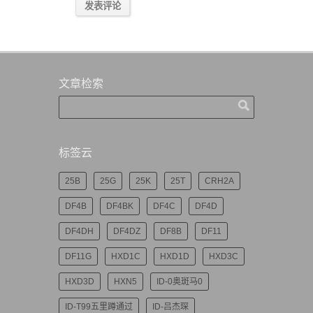
文章检索
标签云
25B
25G
25K
25T
CRH2A
DF4B
DF4BK
DF4C
DF4D
DF4DH
DF4DZ
DF8B
DF11
DF11G
HXD1C
HXD1D
HXD3C
HXD3D
HXN5
ID-0奥斑马0
ID-T99五里蹲通过
ID-吕杰琛