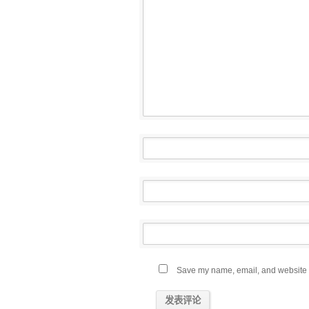
Save my name, email, and website in