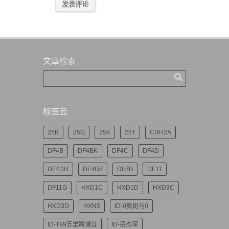
文章检索
标签云
25B
25G
25K
25T
CRH2A
DF4B
DF4BK
DF4C
DF4D
DF4DH
DF4DZ
DF8B
DF11
DF11G
HXD1C
HXD1D
HXD3C
HXD3D
HXN5
ID-0奥斑马0
ID-T99五里蹲通过
ID-吕杰琛