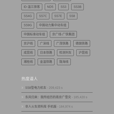
ID-温兰旅客
ND5
SS3
SS3B
SS4G
SS7C
SS7E
SS8
SS9G
中国动力集中动车组
中国标准动车组
京广线-广铁集团
京沪线
广深线
广茂铁路
德国铁路
成昆线
日本铁路
检测列车
沪昆线
湘桂线
金温铁路
陇海线
热度逼人
SS8型电力机车
- 209,423 s
东风归来：我所经历的南京广雪灾
- 185,420 s
非人火车资料库 手机版
- 184,974 s