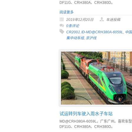
DF11G、CRH380A、CRH380D。
阅读更多
2019年12月20日
车迷投稿
0条评论
CR200J
,
ID-MD@CRH380A-6059L
,
中国
集中动车组
,
京沪线
试运转列车驶入周水子车站
MD@CRH380A-6059L。广东广州。喜欢车型
DF11G、CRH380A、CRH380D。