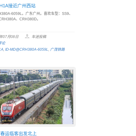
H1A接近广州西站
H380A-6059L。广东广州。喜欢车型：SS9、
CRH380A、CRH380D。
2年07月08日
车迷投稿
评论
1A
,
ID-MD@CRH380A-6059L
,
广茂铁路
T春运临客出发北上