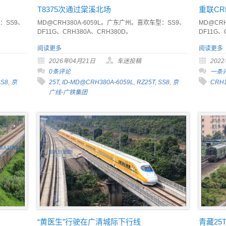
T8375次通过棠溪北场
重联CR
：SS9、
MD@CRH380A-6059L。广东广州。喜欢车型：SS9、
MD@CR
DF11G、CRH380A、CRH380D。
DF11G、
阅读更多
阅读更多
2026年04月21日
车迷投稿
202
0条评论
一条
SS8
,
京
25T
,
ID-MD@CRH380A-6059L
,
RZ25T
,
SS8
,
京
CRH
广线-广铁集团
“黄医生”行驶在广清城际下行线
青藏25