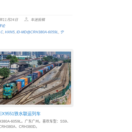
。
9年11月24日
车迷投稿
评论
1C
,
HXN5
,
ID-MD@CRH380A-6059L
,
宁
X9551铁水联运列车
H380A-6059L。广东广州。喜欢车型：SS9、
CRH380A、CRH380D。