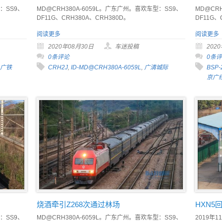
：SS9、
MD@CRH380A-6059L。广东广州。喜欢车型：SS9、
MD@CR
DF11G、CRH380A、CRH380D。
DF11G、
阅读更多
阅读更多
2020年08月30日
车迷投稿
202
0条评论
0条
-广铁
CRH2J
,
ID-MD@CRH380A-6059L
,
广清城际
BSP-
京广
烧酒牵引Z268次通过林场
HXN5
：SS9、
MD@CRH380A-6059L。广东广州。喜欢车型：SS9、
2019年