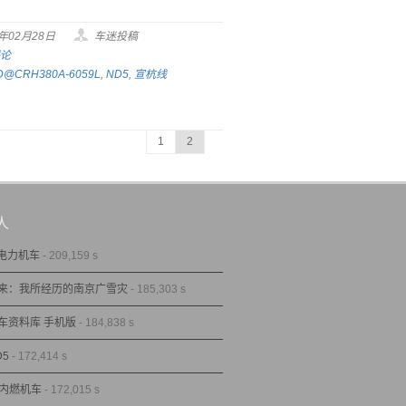
9年02月28日
车迷投稿
评论
D@CRH380A-6059L
,
ND5
,
宣杭线
1
2
人
型电力机车
- 209,159 s
来：我所经历的南京广雪灾
- 185,303 s
车资料库 手机版
- 184,838 s
D5
- 172,414 s
型内燃机车
- 172,015 s