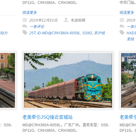
DF11G、CRH380A、CRH380D。
中华门站
阅读更多
阅读更多
2019年12月10日
车迷投稿
201
一条评论
一条
动力
25T
,
ID-MD@CRH380A-6059L
,
SS9G
,
京沪线
HXD
芜线
老美牵引JSQ接近宣城站
老美牵引
：SS9、
MD@CRH380A-6059L。广东广州。喜欢车型：SS9、
MD@CR
DF11G、CRH380A、CRH380D。
DF11G、