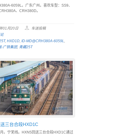
H380A-6059L。广东广州。喜欢车型：SS9、
CRH380A、CRH380D。
0年01月20日
车迷投稿
评论
25T
,
HXD1D
,
ID-MD@CRH380A-6059L
,
线-广铁集团
,
青藏25T
回送三台合段HXD1C
11月。宁芜线。HXN5回送三台合段HXD1C通过