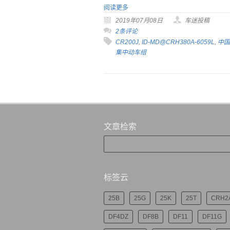
阅读更多
2019年07月08日
车迷投稿
2条评论
CR200J
,
ID-MD@CRH380A-6059L
,
中国
集中动车组
文章检索
标签云
25B
25G
25K
25T
CRH2
DF4DZ
DF8B
DF11
DF11G