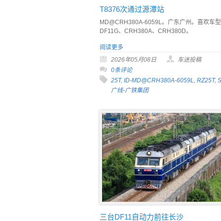
T8376次通过源潭站
MD@CRH380A-6059L。广东广州。喜欢车型
DF11G、CRH380A、CRH380D。
阅读更多
2026年05月08日
车迷投稿
0条评论
25T
,
ID-MD@CRH380A-6059L
,
RZ25T
,
广线-广铁集团
三台DF11自动力前往长沙