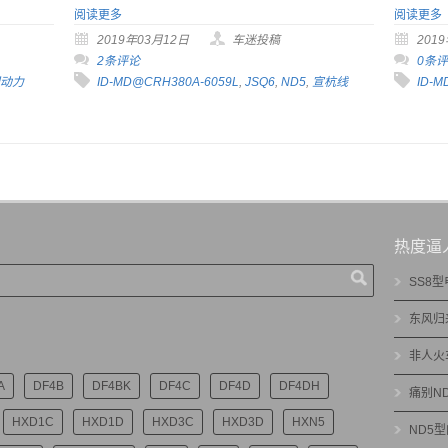
阅读更多
阅读更多
2019年03月12日
车迷投稿
201
2条评论
0条
动力
ID-MD@CRH380A-6059L
,
JSQ6
,
ND5
,
宣杭线
ID-M
热度逼
SS8
东风归
非人火
A
DF4B
DF4BK
DF4C
DF4D
DF4DH
痛别N
HXD1C
HXD1D
HXD3C
HXD3D
HXN5
ND5