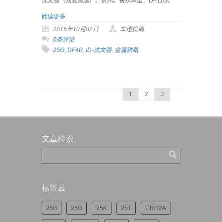
沈文强（我爱跨越）。杭州。喜欢车型：DF11G。
阅读更多
2016年10月02日
车迷投稿
0条评论
25G
,
DF4B
,
ID-沈文强
,
金温铁路
1
2
3
文章检索
标签云
25B
25G
25K
25T
CRH2A