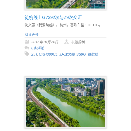
笕杭线上G7392次与Z9次交汇
沈文强（我爱跨越）。杭州。喜欢车型：DF11G。
阅读更多
2016年10月24日
车迷投稿
0条评论
25T
,
CRH380CL
,
ID-沈文强
,
SS9G
,
笕杭线