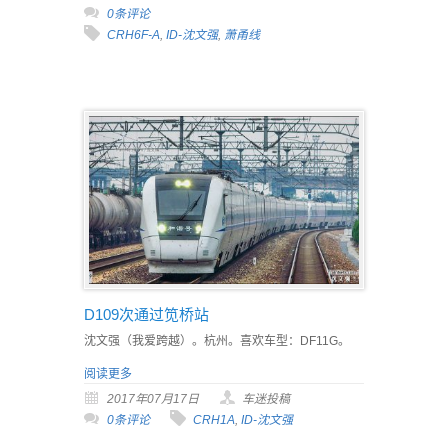
0条评论
CRH6F-A
,
ID-沈文强
,
萧甬线
D109次通过笕桥站
沈文强（我爱跨越）。杭州。喜欢车型：DF11G。
阅读更多
2017年07月17日
车迷投稿
0条评论
CRH1A
,
ID-沈文强