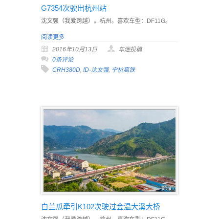
G7354次驶出杭州站
沈文强（我爱跨越）。杭州。喜欢车型：DF11G。
阅读更多
2016年10月13日
车迷投稿
0条评论
CRH380D
,
ID-沈文强
,
宁杭高铁
白兰瓜牵引K102次驶过金温大溪大桥