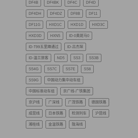
DF4B
DF4BK
DF4C
DF4D
DF4DH
DF4DZ
DF8B
DF11
DF11G
HXD1C
HXD1D
HXD3C
HXD3D
HXN5
ID-0奥斑马0
ID-T99五里蹲通过
ID-吕杰琛
ID-温兰旅客
ND5
SS3
SS3B
SS4G
SS7C
SS7E
SS8
SS9G
中国动力集中动车组
中国标准动车组
京广线-广铁集团
京沪线
广深线
广茂铁路
德国铁路
成昆线
日本铁路
检测列车
沪昆线
湘桂线
金温铁路
陇海线