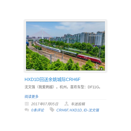
HXD1D回送余姚城际CRH6F
沈文强（我爱跨越）。杭州。喜欢车型：DF11G。
阅读更多
2017年07月05日
车迷投稿
0条评论
CRH6F
,
HXD1D
,
ID-沈文强