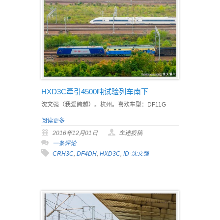
HXD3C牵引4500吨试验列车南下
沈文强（我爱跨越）。杭州。喜欢车型：DF11G
阅读更多
2016年12月01日
车迷投稿
一条评论
CRH3C
,
DF4DH
,
HXD3C
,
ID-沈文强