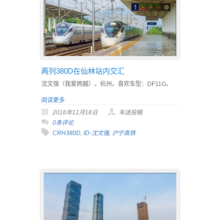
两列380D在仙林站内交汇
沈文强（我爱跨越）。杭州。喜欢车型：DF11G。
阅读更多
2016年11月18日
车迷投稿
0条评论
CRH380D
,
ID-沈文强
,
沪宁高铁