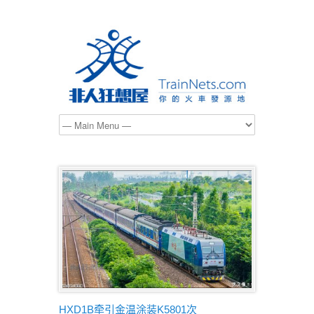
HXD1B牵引金温涂装K5801次