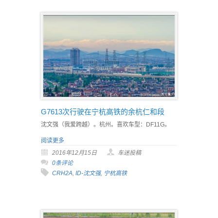
G7613次行驶在宁杭高铁的余杭仁和段
沈文强（我爱跨越）。杭州。喜欢车型：DF11G。
阅读更多
2016年12月15日
车迷投稿
0条评论
CRH2A
,
ID-沈文强
,
宁杭高铁