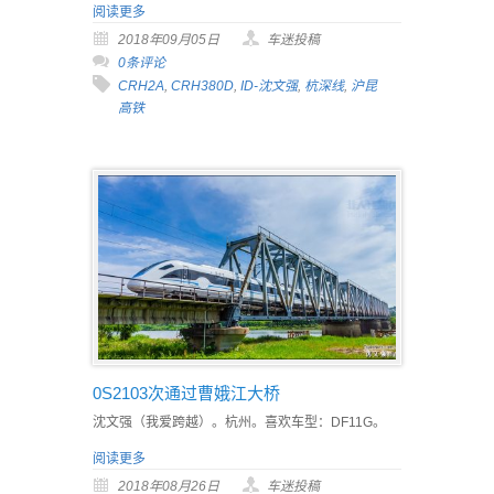
阅读更多
2018年09月05日
车迷投稿
0条评论
CRH2A
,
CRH380D
,
ID-沈文强
,
杭深线
,
沪昆
高铁
0S2103次通过曹娥江大桥
沈文强（我爱跨越）。杭州。喜欢车型：DF11G。
阅读更多
2018年08月26日
车迷投稿