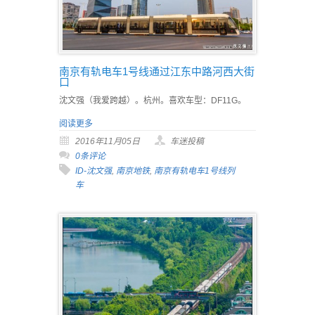
南京有轨电车1号线通过江东中路河西大街
口
沈文强（我爱跨越）。杭州。喜欢车型：DF11G。
阅读更多
2016年11月05日
车迷投稿
0条评论
ID-沈文强
,
南京地铁
,
南京有轨电车1号线列
车