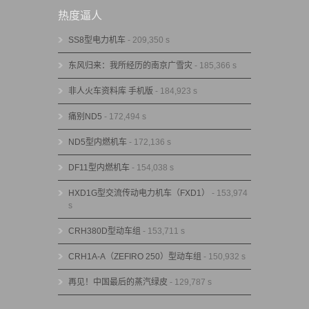
热度逼人
SS8型电力机车
- 209,350 s
东风归来：我所经历的南京广雪灾
- 185,366 s
非人火车资料库 手机版
- 184,923 s
痛别ND5
- 172,494 s
ND5型内燃机车
- 172,136 s
DF11型内燃机车
- 154,038 s
HXD1G型交流传动电力机车（FXD1）
- 153,974
s
CRH380D型动车组
- 153,711 s
CRH1A-A（ZEFIRO 250）型动车组
- 150,932 s
再见！中国最后的蒸汽绿皮
- 129,787 s