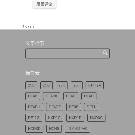
4,673 s
文章检索
标签云
25B
25G
25K
25T
CRH2A
DF4B
DF4BK
DF4C
DF4D
DF4DH
DF4DZ
DF8B
DF11
DF11G
HXD1C
HXD1D
HXD3C
HXD3D
HXN5
ID-0奥斑马0