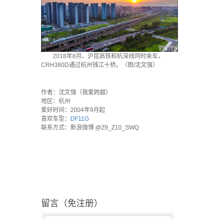
2018年8月。沪昆高铁和杭深线同时来车，
CRH380D通过杭州钱江十桥。（图/沈文强）
·
作者：沈文强（我爱跨越）
地区：杭州
爱好时间：2004年9月起
喜欢车型：
DF11G
联系方式：新浪微博 @Z9_Z10_SWQ
留言（免注册）