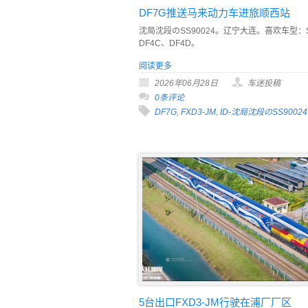
DF7G推送马来动力车进旅顺西站
沈局沈段のSS90024。辽宁大连。喜欢车型：
DF4C、DF4D。
阅读更多
2026年06月28日
车迷投稿
0条评论
DF7G
,
FXD3-JM
,
ID-沈局沈段のSS90024
5台出口FXD3-JM行驶在浦厂厂区