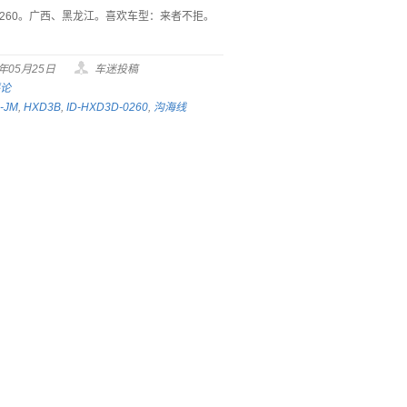
-0260。广西、黑龙江。喜欢车型：来者不拒。
6年05月25日
车迷投稿
评论
-JM
,
HXD3B
,
ID-HXD3D-0260
,
沟海线