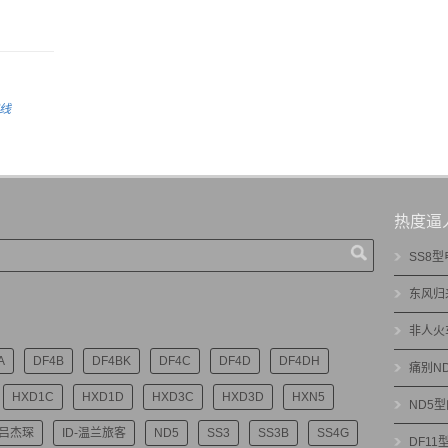
线
热度逼
SS8
东风归
非人火
A
DF4B
DF4BK
DF4C
DF4D
DF4DH
痛别N
HXD1C
HXD1D
HXD3C
HXD3D
HXN5
ND5
-吕杰琛
ID-温兰旅客
ND5
SS3
SS3B
SS4G
DF1