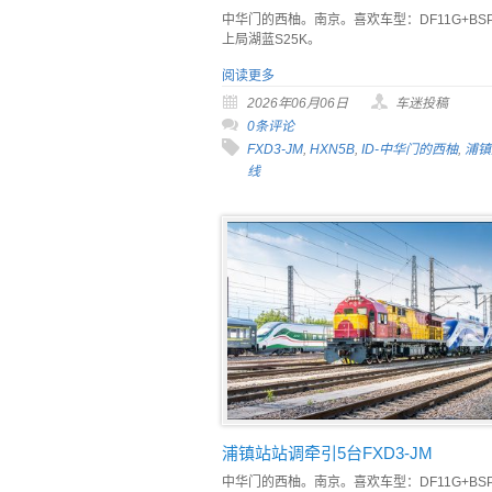
中华门的西柚。南京。喜欢车型：DF11G+BS
上局湖蓝S25K。
阅读更多
2026年06月06日
车迷投稿
0条评论
FXD3-JM
,
HXN5B
,
ID-中华门的西柚
,
浦镇
线
浦镇站站调牵引5台FXD3-JM
中华门的西柚。南京。喜欢车型：DF11G+BS