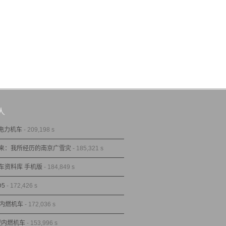
人
型电力机车
- 209,198 s
来：我所经历的南京广雪灾
- 185,321 s
车资料库 手机版
- 184,849 s
D5
- 172,426 s
型内燃机车
- 172,036 s
1型内燃机车
- 153,996 s