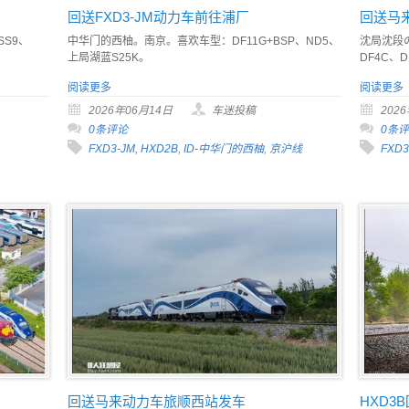
回送FXD3-JM动力车前往浦厂
回送马
SS9、
中华门的西柚。南京。喜欢车型：DF11G+BSP、ND5、
沈局沈段の
上局湖蓝S25K。
DF4C、D
阅读更多
阅读更多
2026年06月14日
车迷投稿
202
0条评论
0条
FXD3-JM
,
HXD2B
,
ID-中华门的西柚
,
京沪线
FXD3
回送马来动力车旅顺西站发车
HXD3