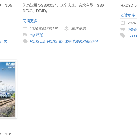
P、ND5、
沈局沈段のSS90024。辽宁大连。喜欢车型：SS9、
HXD3D
DF4C、DF4D。
阅读更多
阅读更多
202
2026年05月31日
车迷投稿
0条
0条评论
FXD3
厂内
FXD3-JM
,
HXN5
,
ID-沈局沈段のSS90024
P、ND5、