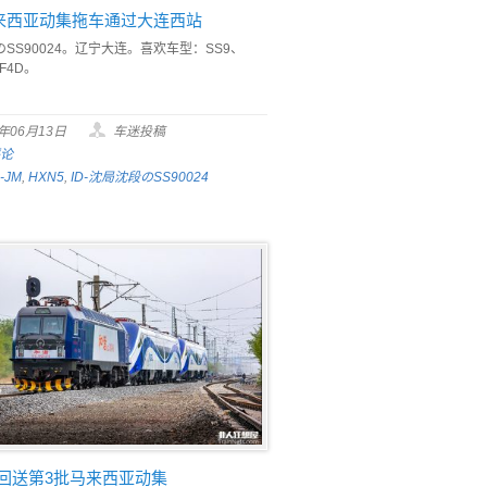
来西亚动集拖车通过大连西站
SS90024。辽宁大连。喜欢车型：SS9、
F4D。
6年06月13日
车迷投稿
评论
-JM
,
HXN5
,
ID-沈局沈段のSS90024
B回送第3批马来西亚动集