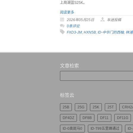
上局湖蓝S25K。
阅读更多
2026年05月25日
车迷投稿
0条评论
FXD3-JM
,
HXN5B
,
ID-中华门的西柚
,
林浦
文章检索
标签云
25B
25G
25K
25T
CRH2
DF4DZ
DF8B
DF11
DF11G
ID-0奥斑马0
ID-T99五里蹲通过
ID