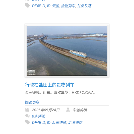
DF4B-D
,
ID-天船
,
检测列车
,
甘泉铁路
行驶在盐田上的货物列车
幺三铁线。山东。喜欢车型：HXD3C/CA/A。
阅读更多
2025年05月24日
车迷投稿
0条评论
DF4B-D
,
ID-幺三铁线
,
沧港铁路