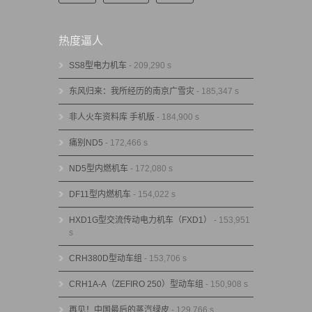
热度逼人
SS8型电力机车
- 209,290 s
东风归来：我所经历的南京广雪灾
- 185,347 s
非人火车资料库 手机版
- 184,900 s
痛别ND5
- 172,466 s
ND5型内燃机车
- 172,080 s
DF11型内燃机车
- 154,022 s
HXD1G型交流传动电力机车（FXD1）
- 153,951
s
CRH380D型动车组
- 153,706 s
CRH1A-A（ZEFIRO 250）型动车组
- 150,908 s
再见！中国最后的蒸汽绿皮
- 129,766 s