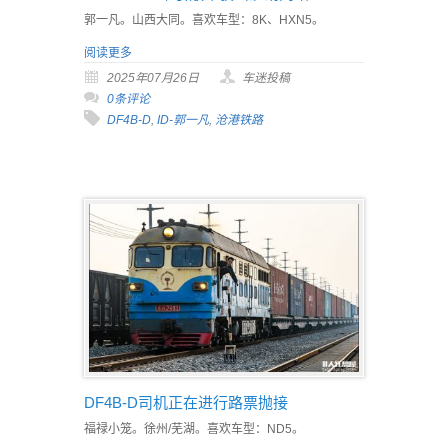
郭一凡。山西大同。喜欢车型：8K、HXN5。
阅读更多
2025年07月26日
车迷投稿
0条评论
DF4B-D
,
ID-郭一凡
,
沧港铁路
DF4B-D司机正在进行路票抛接
福禄小笼。徐州/芜湖。喜欢车型：ND5。