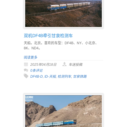
双机DF4B牵引甘泉检测车
天船。北京。喜欢的车型：DF4B、NY、小北京、
8K、ND4。
阅读更多
2025年04月18日
车迷投稿
0条评论
DF4B-D
,
ID-天船
,
检测列车
,
甘泉铁路