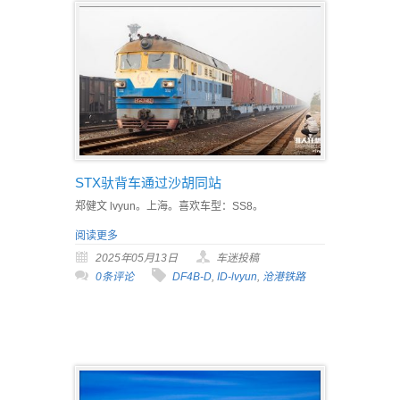
STX驮背车通过沙胡同站
郑健文 lvyun。上海。喜欢车型：SS8。
阅读更多
2025年05月13日
车迷投稿
0条评论
DF4B-D
,
ID-lvyun
,
沧港铁路