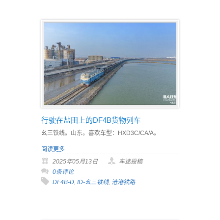
行驶在盐田上的DF4B货物列车
幺三铁线。山东。喜欢车型：HXD3C/CA/A。
阅读更多
2025年05月13日
车迷投稿
0条评论
DF4B-D
,
ID-幺三铁线
,
沧港铁路