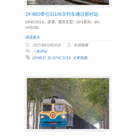
DF4BD牵引31106次列车通过郝村站
DF4C5014。京津。喜欢车型：DF4系列、8K、
HXD3B。
阅读更多
2025年03月24日
车迷投稿
一条评论
DF4B-D
,
ID-DF4C5014
,
太焦铁路