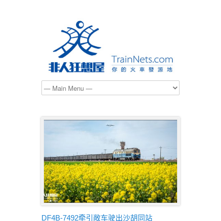
DF4B-7492牵引敞车驶出沙胡同站