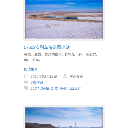
57502次列车海流图出站
天船。北京。喜欢的车型：DF4B、NY、小北京、
8K、ND4。
阅读更多
2025年05月12日
车迷投稿
0条评论
25DT
,
DF4B-D
,
ID-天船
,
YZ25DT