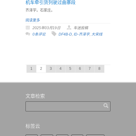
机车牵引货列驶过曲寨段
齐泽宇。石家庄。
阅读更多
2025年03月19日
车迷投稿
0条评论
DF4B-D
,
ID-齐泽宇
,
大宋线
1
2
3
4
5
6
7
8
文章检索
标签云