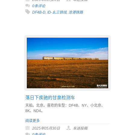
0条评论
DF4B-D
,
ID-幺三铁线
,
沧港铁路
落日下疾驰的甘泉检测车
天船。北京。喜欢的车型：DF4B、NY、小北京、
8K、ND4。
阅读更多
2025年05月30日
车迷投稿
0条评论