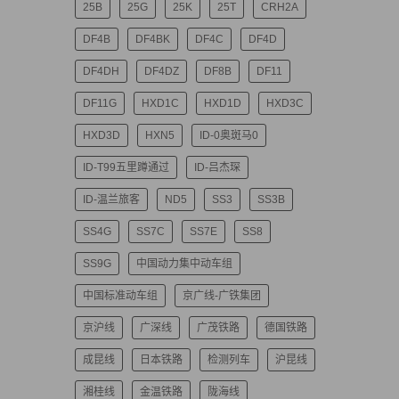
25B
25G
25K
25T
CRH2A
DF4B
DF4BK
DF4C
DF4D
DF4DH
DF4DZ
DF8B
DF11
DF11G
HXD1C
HXD1D
HXD3C
HXD3D
HXN5
ID-0奥斑马0
ID-T99五里蹲通过
ID-吕杰琛
ID-温兰旅客
ND5
SS3
SS3B
SS4G
SS7C
SS7E
SS8
SS9G
中国动力集中动车组
中国标准动车组
京广线-广铁集团
京沪线
广深线
广茂铁路
德国铁路
成昆线
日本铁路
检测列车
沪昆线
湘桂线
金温铁路
陇海线