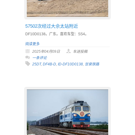
57502次经过大佘太站附近
DF10D0138。广东。喜欢车型：SS4。
阅读更多
2025年04月09日
车迷投稿
一条评论
25DT
,
DF4B-D
,
ID-DF10D0138
,
甘泉铁路