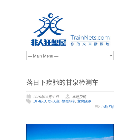
落日下疾驰的甘泉检测车
2025年05月30日
车迷投稿
DF4B-D
,
ID-天船
,
检测列车
,
甘泉铁路
0条评论