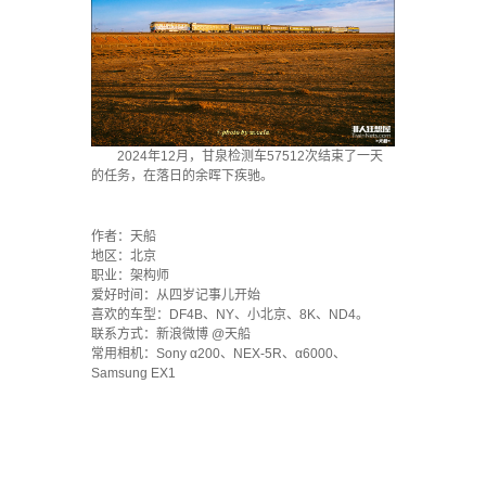
2024年12月，甘泉检测车57512次结束了一天
的任务，在落日的余晖下疾驰。
·
作者：天船
地区：北京
职业：架构师
爱好时间：从四岁记事儿开始
喜欢的车型：DF4B、NY、小北京、8K、ND4。
联系方式：新浪微博 @天船
常用相机：Sony α200、NEX-5R、α6000、
Samsung EX1