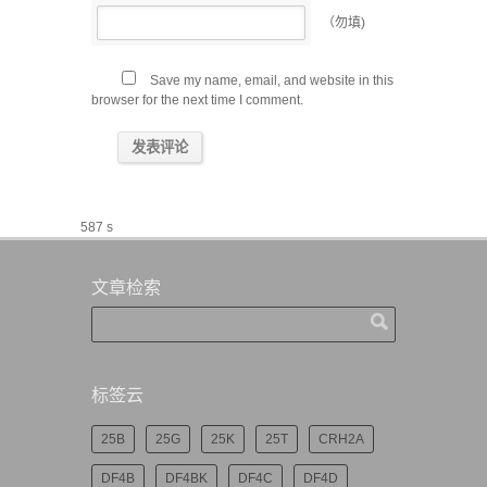
（勿填)
Save my name, email, and website in this
browser for the next time I comment.
587 s
文章检索
标签云
25B
25G
25K
25T
CRH2A
DF4B
DF4BK
DF4C
DF4D