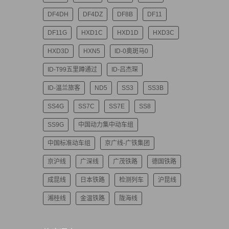
DF4DH
DF4DZ
DF8B
DF11
DF11G
HXD1C
HXD1D
HXD3C
HXD3D
HXN5
ID-0奥斑马0
ID-T99五里蹲通过
ID-吕杰琛
ID-温兰旅客
ND5
SS3
SS3B
SS4G
SS7C
SS7E
SS8
SS9G
中国动力集中动车组
中国标准动车组
京广线-广铁集团
京沪线
广深线
广茂铁路
德国铁路
成昆线
日本铁路
检测列车
沪昆线
湘桂线
金温铁路
陇海线