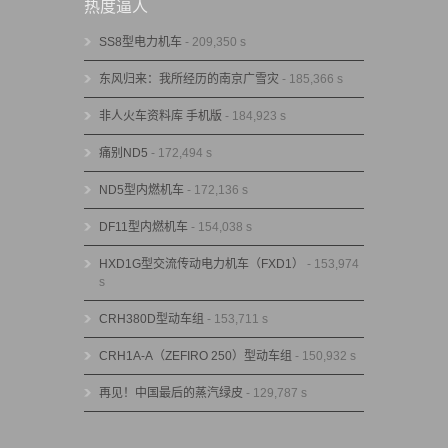
热度逼人
SS8型电力机车
- 209,350 s
东风归来：我所经历的南京广雪灾
- 185,366 s
非人火车资料库 手机版
- 184,923 s
痛别ND5
- 172,494 s
ND5型内燃机车
- 172,136 s
DF11型内燃机车
- 154,038 s
HXD1G型交流传动电力机车（FXD1）
- 153,974
s
CRH380D型动车组
- 153,711 s
CRH1A-A（ZEFIRO 250）型动车组
- 150,932 s
再见！中国最后的蒸汽绿皮
- 129,787 s