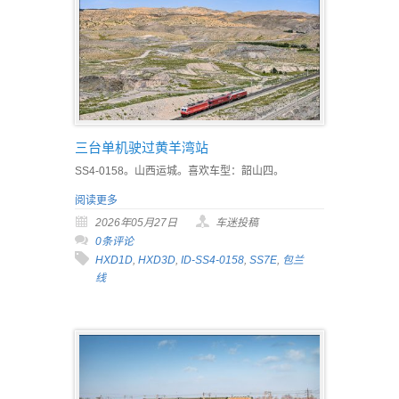
三台单机驶过黄羊湾站
SS4-0158。山西运城。喜欢车型：韶山四。
阅读更多
2026年05月27日
车迷投稿
0条评论
HXD1D
,
HXD3D
,
ID-SS4-0158
,
SS7E
,
包兰
线