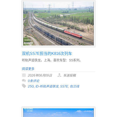
双机SS7E担当的K816次列车
听轨声追铁龙。上海。喜欢车型：SS系列。
阅读更多
2026年06月09日
车迷投稿
0条评论
25G
,
ID-听轨声追铁龙
,
SS7E
,
包兰线