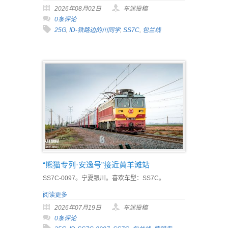
2026年08月02日
车迷投稿
0条评论
25G
,
ID-铁路边的川同学
,
SS7C
,
包兰线
“熊猫专列·安逸号”接近黄羊滩站
SS7C-0097。宁夏银川。喜欢车型：SS7C。
阅读更多
2026年07月19日
车迷投稿
0条评论