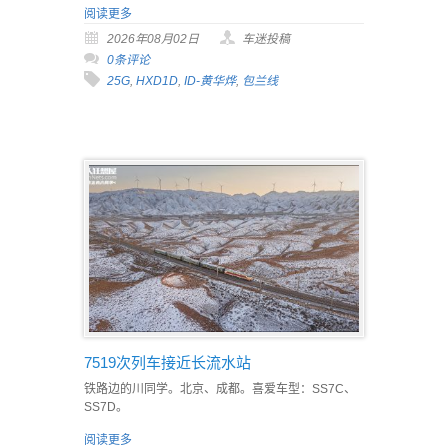
阅读更多
2026年08月02日
车迷投稿
0条评论
25G
,
HXD1D
,
ID-黄华烨
,
包兰线
7519次列车接近长流水站
铁路边的川同学。北京、成都。喜爱车型：SS7C、
SS7D。
阅读更多