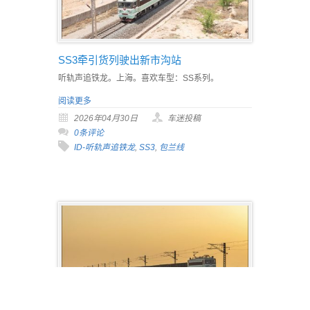
SS3牵引货列驶出新市沟站
听轨声追铁龙。上海。喜欢车型：SS系列。
阅读更多
2026年04月30日
车迷投稿
0条评论
ID-听轨声追铁龙
,
SS3
,
包兰线