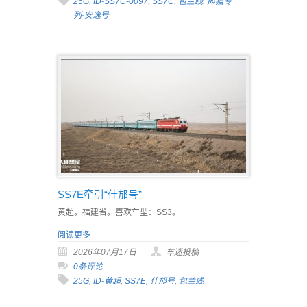
25G
,
ID-SS7C-0097
,
SS7C
,
包兰线
,
熊猫专
列·安逸号
SS7E牵引“什邡号”
黄超。福建省。喜欢车型：SS3。
阅读更多
2026年07月17日
车迷投稿
0条评论
25G
,
ID-黄超
,
SS7E
,
什邡号
,
包兰线