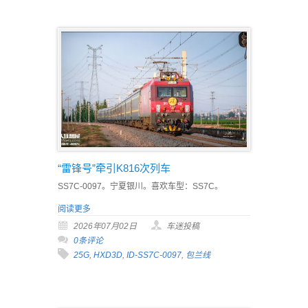
“雷锋号”牵引K816次列车
SS7C-0097。宁夏银川。喜欢车型：SS7C。
阅读更多
2026年07月02日
车迷投稿
0条评论
25G
,
HXD3D
,
ID-SS7C-0097
,
包兰线