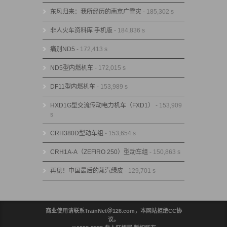
东风归来：我所经历的南京广雪灾
- 185,302 s
非人火车资料库 手机版
- 184,836 s
痛别ND5
- 172,413 s
ND5型内燃机车
- 172,015 s
DF11型内燃机车
- 153,989 s
HXD1G型交流传动电力机车（FXD1）
- 153,909
s
CRH380D型动车组
- 153,654 s
CRH1A-A（ZEFIRO 250）型动车组
- 150,863 s
再见！中国最后的蒸汽绿皮
- 129,701 s
商业使用请联系TrainNet＠126.com，本网站拒绝CC协
议。