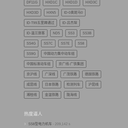
DF11G
HXD1C
HXD1D
HXD3C
HXD3D
HXN5
ID-0奥斑马0
ID-T99五里蹲通过
ID-吕杰琛
ID-温兰旅客
ND5
SS3
SS3B
SS4G
SS7C
SS7E
SS8
SS9G
中国动力集中动车组
中国标准动车组
京广线-广铁集团
京沪线
广深线
广茂铁路
德国铁路
成昆线
日本铁路
检测列车
沪昆线
湘桂线
金温铁路
陇海线
热度逼人
SS8型电力机车
- 209,142 s