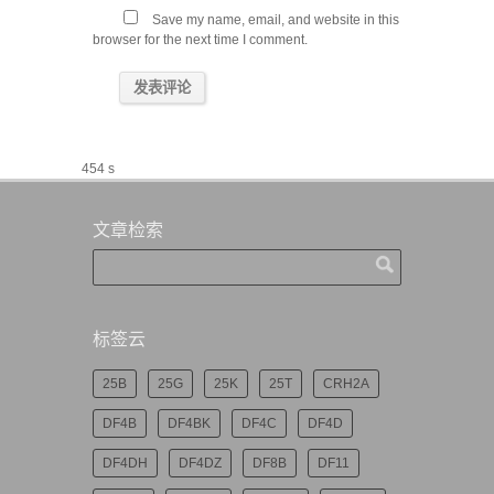
Save my name, email, and website in this
browser for the next time I comment.
454 s
文章检索
标签云
25B
25G
25K
25T
CRH2A
DF4B
DF4BK
DF4C
DF4D
DF4DH
DF4DZ
DF8B
DF11