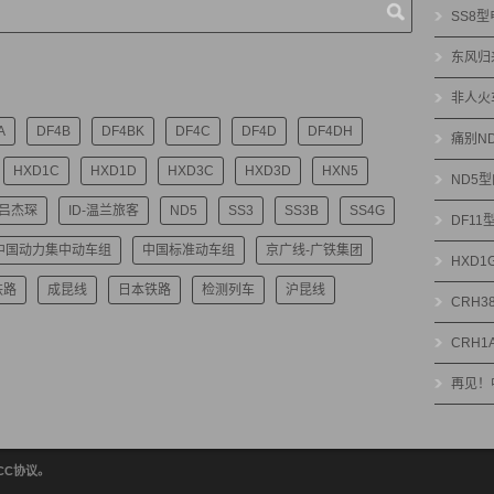
SS8
东风归
非人火
A
DF4B
DF4BK
DF4C
DF4D
DF4DH
痛别N
HXD1C
HXD1D
HXD3C
HXD3D
HXN5
ND5
-吕杰琛
ID-温兰旅客
ND5
SS3
SS3B
SS4G
DF1
中国动力集中动车组
中国标准动车组
京广线-广铁集团
HXD
铁路
成昆线
日本铁路
检测列车
沪昆线
CRH3
CRH1
再见！
绝CC协议。