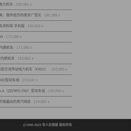
型电力机车
- 209,082 s
来：我所经历的南京广雪灾
- 185,289 s
车资料库 手机版
- 184,824 s
D5
- 172,399 s
型内燃机车
- 171,980 s
1型内燃机车
- 153,982 s
1G型交流传动电力机车（FXD1）
- 153,885 s
80D型动车组
- 153,647 s
A-A（ZEFIRO 250）型动车组
- 150,856 s
中国最后的蒸汽绿皮
- 129,684 s
@1998-2023 非人狂想屋 版权所有