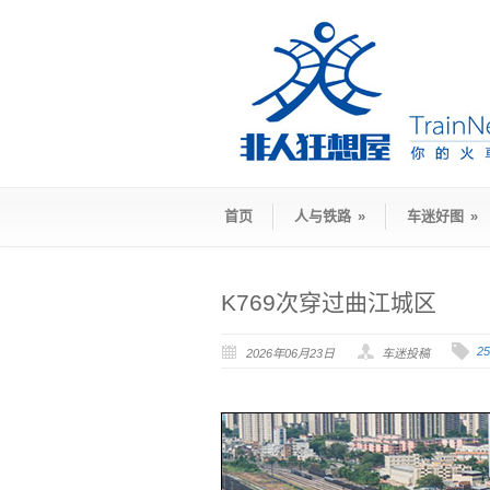
首页
人与铁路
»
车迷好图
»
K769次穿过曲江城区
2
2026年06月23日
车迷投稿