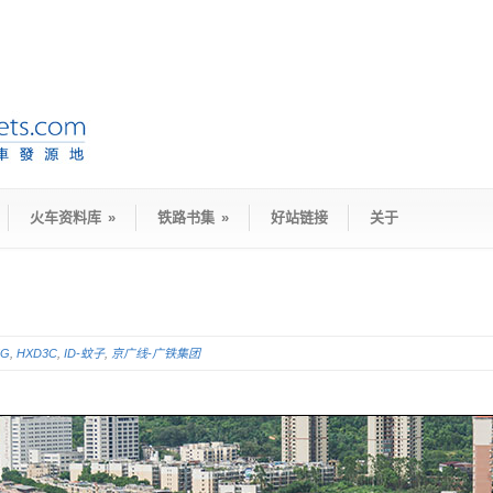
火车资料库
»
铁路书集
»
好站链接
关于
5G
,
HXD3C
,
ID-蚊子
,
京广线-广铁集团