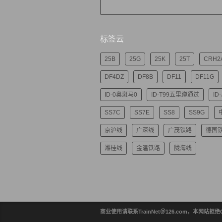
标签云
25B
25G
25K
25T
CRH2
DF4DZ
DF8B
DF11
DF11G
ID-0奥斑马0
ID-T99五里蹲通过
ID
SS7C
SS7E
SS8
SS9G
京沪线
广深线
广茂铁路
德国
湘桂线
金温铁路
陇海线
商业使用请联系TrainNet＠126.com，本网站拒