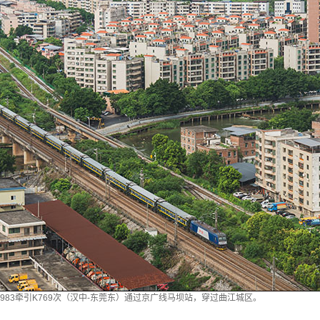
C-0983牵引K769次（汉中-东莞东）通过京广线马坝站，穿过曲江城区。