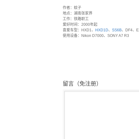
·
作者：蚊子
地点：湖南张家界
工作：铁路职工
爱好时间：2000年起
喜爱车型：HXD1、
HXD1D
、
SS6B
、DF4、E
使用设备：Nikon D7000、SONY A7 R3
留言（免注册）