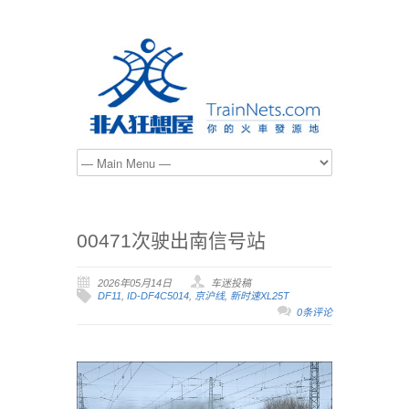
00471次驶出南信号站
2026年05月14日
车迷投稿
DF11
,
ID-DF4C5014
,
京沪线
,
新时速XL25T
0条评论