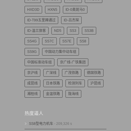
HXD3D
HXN5
ID-0奥斑马0
ID-T99五里蹲通过
ID-吕杰琛
ID-温兰旅客
ND5
SS3
SS3B
SS4G
SS7C
SS7E
SS8
SS9G
中国动力集中动车组
中国标准动车组
京广线-广铁集团
京沪线
广深线
广茂铁路
德国铁路
成昆线
日本铁路
检测列车
沪昆线
湘桂线
金温铁路
陇海线
热度逼人
SS8型电力机车
- 209,326 s