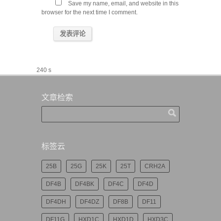
Save my name, email, and website in this
browser for the next time I comment.
240 s
文章检索
标签云
25B
25G
25K
25T
CRH2A
DF4B
DF4BK
DF4C
DF4D
DF4DH
DF4DZ
DF8B
DF11
DF11G
HXD1C
HXD1D
HXD3C