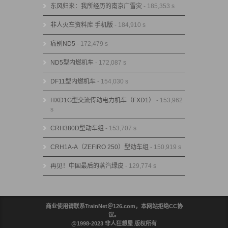
东风归来：我所经历的南京广雪灾
- 185,353 s
非人火车资料库 手机版
- 184,910 s
痛别ND5
- 172,479 s
ND5型内燃机车
- 172,087 s
DF11型内燃机车
- 154,030 s
HXD1G型交流传动电力机车（FXD1）
- 153,962
s
CRH380D型动车组
- 153,707 s
CRH1A-A（ZEFIRO 250）型动车组
- 150,919 s
再见！中国最后的蒸汽绿皮
- 129,774 s
商业使用请联系TrainNet＠126.com，本网站拒绝CC协
议。
@1998-2023 非人狂想屋 版权所有