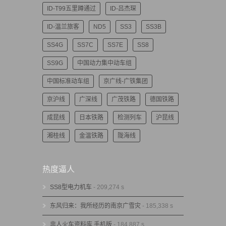
ID-T99五里蹲通过
ID-吕杰琛
ID-温兰旅客
ND5
SS3
SS3B
SS4G
SS7C
SS7E
SS8
SS9G
中国动力集中动车组
中国标准动车组
京广线-广铁集团
京沪线
广深线
广茂铁路
德国铁路
成昆线
日本铁路
检测列车
沪昆线
湘桂线
金温铁路
陇海线
热度逼人
SS8型电力机车
- 209,274 s
东风归来：我所经历的南京广雪灾
- 185,338 s
非人火车资料库 手机版
- 184,887 s