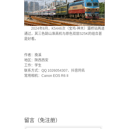
2024年8月，K5446次（宝鸡-神木）灞桥站两道
通过，其三色韶山准高机与原色双层S25K的组合甚
是好看。
·
作者：挽溪
地区：陕西西安
工作：学生
联系方式：QQ 1026054307、抖音同名
常用相机：Canon EOS R6 II
留言（免注册）