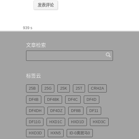
939 s
文章检索
标签云
25B
25G
25K
25T
CRH2A
DF4B
DF4BK
DF4C
DF4D
DF4DH
DF4DZ
DF8B
DF11
DF11G
HXD1C
HXD1D
HXD3C
HXD3D
HXN5
ID-0奥斑马0