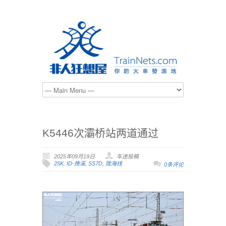
K5446次灞桥站两道通过
2025年09月19日
车迷投稿
25K
,
ID-挽溪
,
SS7D
,
陇海线
0条评论