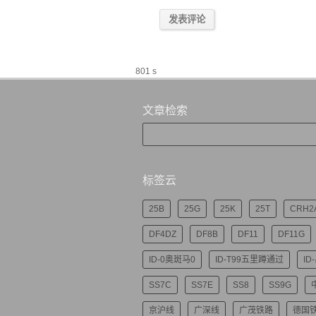
801 s
文章检索
标签云
25B
25G
25K
25T
CRH2
DF4DZ
DF8B
DF11
DF11G
ID-0奥斑马0
ID-T99五里蹲通过
ID
SS7C
SS7E
SS8
SS9G
京沪线
广深线
广茂铁路
德国