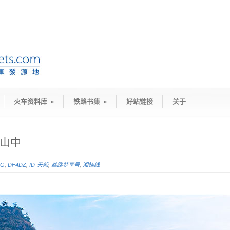
火车资料库
»
铁路书集
»
好站链接
关于
特山中
5G
,
DF4DZ
,
ID-天船
,
丝路梦享号
,
湘桂线