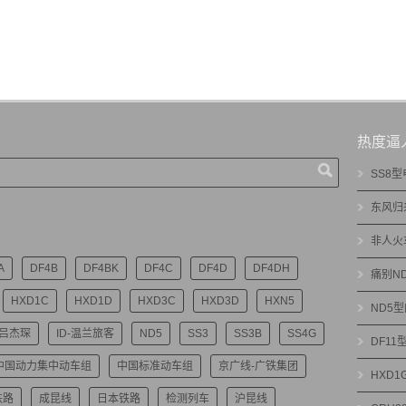
热度逼
SS8
东风归
非人火
A
DF4B
DF4BK
DF4C
DF4D
DF4DH
痛别N
HXD1C
HXD1D
HXD3C
HXD3D
HXN5
ND5
-吕杰琛
ID-温兰旅客
ND5
SS3
SS3B
SS4G
DF1
中国动力集中动车组
中国标准动车组
京广线-广铁集团
HXD
铁路
成昆线
日本铁路
检测列车
沪昆线