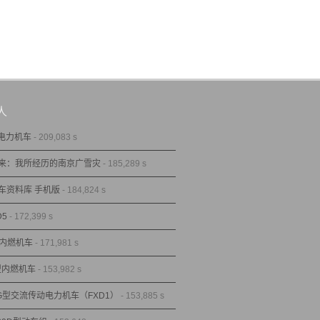
人
型电力机车
- 209,083 s
来：我所经历的南京广雪灾
- 185,289 s
车资料库 手机版
- 184,824 s
D5
- 172,399 s
型内燃机车
- 171,981 s
1型内燃机车
- 153,982 s
1G型交流传动电力机车（FXD1）
- 153,885 s