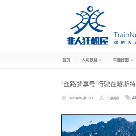
首页
人与铁路
»
车迷好图
»
“丝路梦享号”行驶在喀斯
2
2025年01月15日
车迷投稿