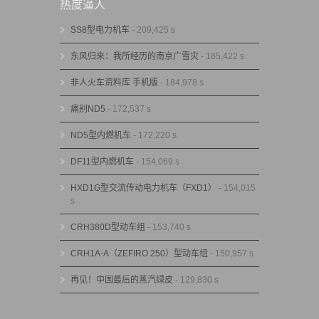
热度逼人
SS8型电力机车
- 209,425 s
东风归来：我所经历的南京广雪灾
- 185,422 s
非人火车资料库 手机版
- 184,978 s
痛别ND5
- 172,537 s
ND5型内燃机车
- 172,220 s
DF11型内燃机车
- 154,069 s
HXD1G型交流传动电力机车（FXD1）
- 154,015
s
CRH380D型动车组
- 153,740 s
CRH1A-A（ZEFIRO 250）型动车组
- 150,957 s
再见！中国最后的蒸汽绿皮
- 129,830 s