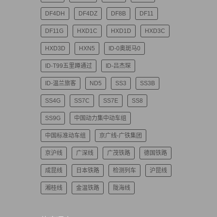
DF4DH
DF4DZ
DF8B
DF11
DF11G
HXD1C
HXD1D
HXD3C
HXD3D
HXN5
ID-0奥斑马0
ID-T99五里蹲通过
ID-吕杰琛
ID-温兰旅客
ND5
SS3
SS3B
SS4G
SS7C
SS7E
SS8
SS9G
中国动力集中动车组
中国标准动车组
京广线-广铁集团
京沪线
广深线
广茂铁路
德国铁路
成昆线
日本铁路
检测列车
沪昆线
湘桂线
金温铁路
陇海线