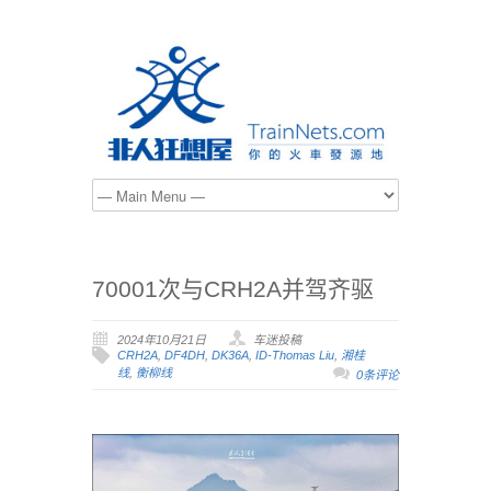
70001次与CRH2A并驾齐驱
2024年10月21日
车迷投稿
CRH2A
,
DF4DH
,
DK36A
,
ID-Thomas Liu
,
湘桂
线
,
衡柳线
0条评论