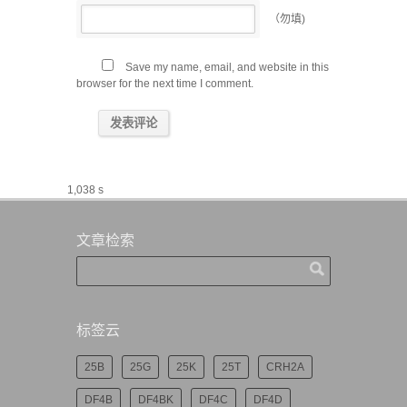
（勿填)
Save my name, email, and website in this
browser for the next time I comment.
1,038 s
文章检索
标签云
25B
25G
25K
25T
CRH2A
DF4B
DF4BK
DF4C
DF4D