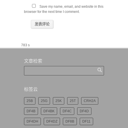
Save my name, email, and website in this
browser for the next time I comment.
783 s
文章检索
标签云
25B
25G
25K
25T
CRH2A
DF4B
DF4BK
DF4C
DF4D
DF4DH
DF4DZ
DF8B
DF11