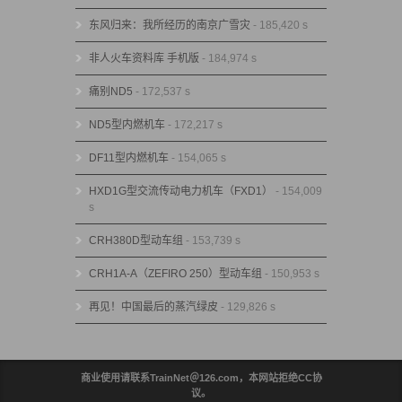
东风归来：我所经历的南京广雪灾
- 185,420 s
非人火车资料库 手机版
- 184,974 s
痛别ND5
- 172,537 s
ND5型内燃机车
- 172,217 s
DF11型内燃机车
- 154,065 s
HXD1G型交流传动电力机车（FXD1）
- 154,009
s
CRH380D型动车组
- 153,739 s
CRH1A-A（ZEFIRO 250）型动车组
- 150,953 s
再见！中国最后的蒸汽绿皮
- 129,826 s
商业使用请联系TrainNet＠126.com，本网站拒绝CC协
议。