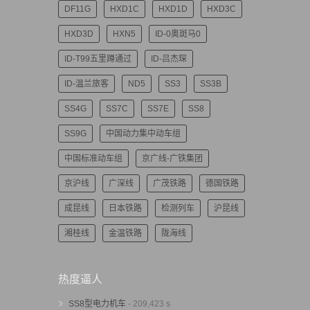
DF11G
HXD1C
HXD1D
HXD3C
HXD3D
HXN5
ID-0奥斑马0
ID-T99五里蹲通过
ID-吕杰琛
ID-温兰旅客
ND5
SS3
SS3B
SS4G
SS7C
SS7E
SS8
SS9G
中国动力集中动车组
中国标准动车组
京广线-广铁集团
京沪线
广深线
广茂铁路
德国铁路
成昆线
日本铁路
检测列车
沪昆线
湘桂线
金温铁路
陇海线
热度逼人
SS8型电力机车
- 209,423 s