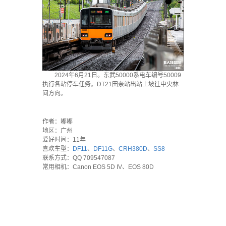
2024年6月21日。东武50000系电车编号50009
执行各站停车任务。DT21田奈站出站上坡往中央林
间方向。
`
作者：嘟嘟
地区：广州
爱好时间：11年
喜欢车型：
DF11
、
DF11G
、
CRH380D
、
SS8
联系方式：QQ 709547087
常用相机：Canon EOS 5D IV、EOS 80D