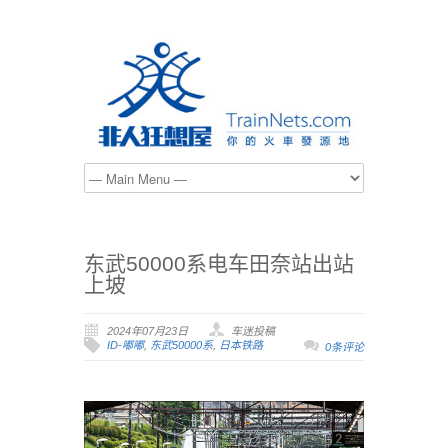
东武50000系电车田奈站出站
上坡
2024年07月23日
车迷投稿
ID-嘟嘟
,
东武50000系
,
日本铁路
0条评论