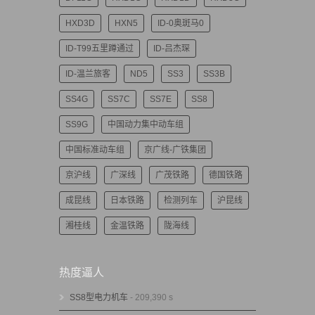
HXD3D
HXN5
ID-0奥斑马0
ID-T99五里蹲通过
ID-吕杰琛
ID-温兰旅客
ND5
SS3
SS3B
SS4G
SS7C
SS7E
SS8
SS9G
中国动力集中动车组
中国标准动车组
京广线-广铁集团
京沪线
广深线
广茂铁路
德国铁路
成昆线
日本铁路
检测列车
沪昆线
湘桂线
金温铁路
陇海线
热度逼人
SS8型电力机车
- 209,390 s