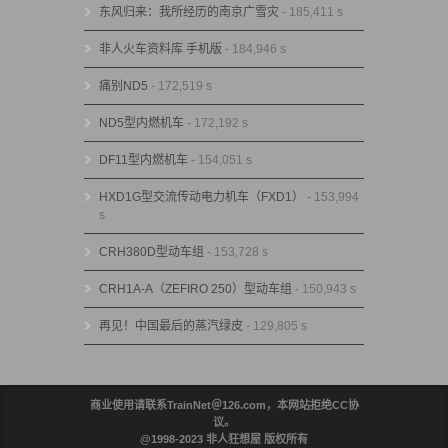
东风归来：我所经历的南京广雪灾
- 185,411 s
非人火车资料库 手机版
- 184,946 s
痛别ND5
- 172,519 s
ND5型内燃机车
- 172,192 s
DF11型内燃机车
- 154,051 s
HXD1G型交流传动电力机车（FXD1）
- 153,994
s
CRH380D型动车组
- 153,728 s
CRH1A-A（ZEFIRO 250）型动车组
- 150,943 s
再见！中国最后的蒸汽绿皮
- 129,805 s
商业使用请联系TrainNet＠126.com，本网站拒绝CC协
议。
@1998-2023 非人狂想屋 版权所有