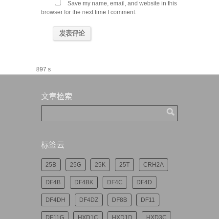
Save my name, email, and website in this
browser for the next time I comment.
897 s
文章检索
标签云
25B
25G
25K
25T
CRH2A
DF4B
DF4BK
DF4C
DF4D
DF4DH
DF4DZ
DF8B
DF11
DF11G
HXD1C
HXD1D
HXD3C