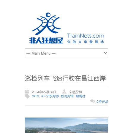
巡检列车飞速行驶在昌江西岸
2024年05月14日
车迷投稿
DF11
,
ID-宁东阿邵
,
检测列车
,
赣皖线
0条评论