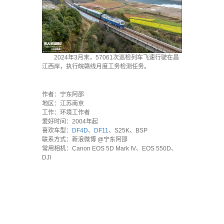
2024年3月末，57061次巡检列车飞速行驶在昌
江西岸，执行皖赣线月度工务检测任务。
`
作者：宁东阿邵
地区：江苏南京
工作：环境工作者
爱好时间：2004年起
喜欢车型：
DF4D
、
DF11
、S25K、BSP
联系方式：新浪微博 @宁东阿邵
常用相机：Canon EOS 5D Mark IV、EOS 550D、
DJI