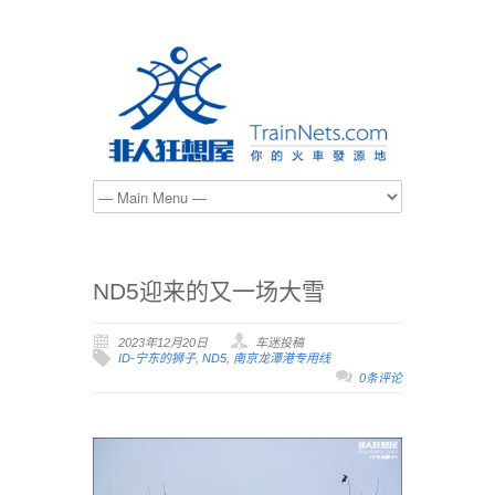
ND5迎来的又一场大雪
2023年12月20日
车迷投稿
ID-宁东的狮子
,
ND5
,
南京龙潭港专用线
0条评论