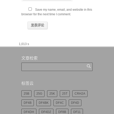
Save my name, email, and website in this
browser for the next time I comment.
1,013 s
文章检索
标签云
25B
25G
25K
25T
CRH2A
DF4B
DF4BK
DF4C
DF4D
DF4DH
DF4DZ
DF8B
DF11