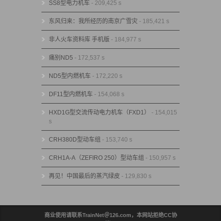
SS8型电力机车
- 209,425 s
东风归来：我所经历的南京广雪灾
- 185,421 s
非人火车资料库 手机版
- 184,977 s
痛别ND5
- 172,537 s
ND5型内燃机车
- 172,220 s
DF11型内燃机车
- 154,068 s
HXD1G型交流传动电力机车（FXD1）
- 154,015
s
CRH380D型动车组
- 153,740 s
CRH1A-A（ZEFIRO 250）型动车组
- 150,957 s
再见！中国最后的蒸汽绿皮
- 129,830 s
商业使用请联系TrainNet＠126.com，本网站拒绝CC协