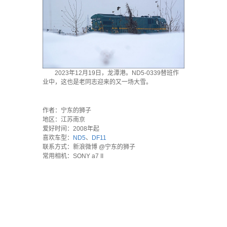
2023年12月19日，龙潭港。ND5-0339替班作
业中，这也是老同志迎来的又一场大雪。
`
作者：宁东的狮子
地区：江苏南京
爱好时间：2008年起
喜欢车型：
ND5
、
DF11
联系方式：新浪微博 @宁东的狮子
常用相机：SONY a7 II