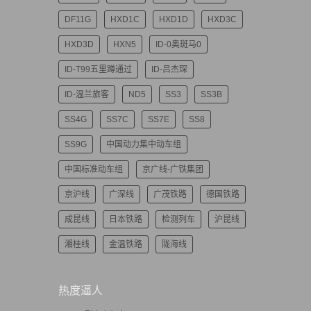
DF11G
HXD1C
HXD1D
HXD3C
HXD3D
HXN5
ID-0奥斑马0
ID-T99五里蹲通过
ID-吕杰琛
ID-温兰旅客
ND5
SS3
SS3B
SS4G
SS7C
SS7E
SS8
SS9G
中国动力集中动车组
中国标准动车组
京广线-广铁集团
京沪线
广深线
广茂铁路
德国铁路
成昆线
日本铁路
检测列车
沪昆线
湘桂线
金温铁路
陇海线
热度逼人