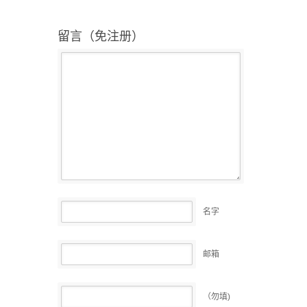
留言（免注册）
名字
邮箱
（勿填)