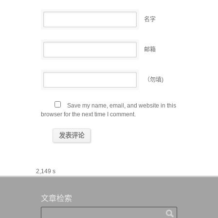
名字
邮箱
（勿填)
Save my name, email, and website in this
browser for the next time I comment.
2,149 s
文章检索