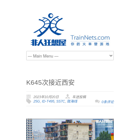
K645次接近西安
2023年10月20日
车迷投稿
25G
,
ID-T495
,
SS7C
,
陇海线
0条评论