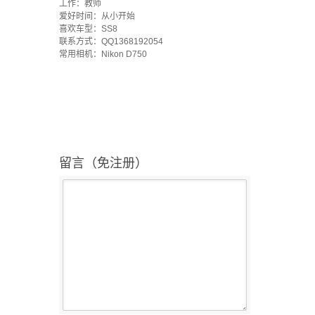
工作：教师
爱好时间：从小开始
喜欢车型：SS8
联系方式：QQ1368192054
常用相机：Nikon D750
留言（免注册）