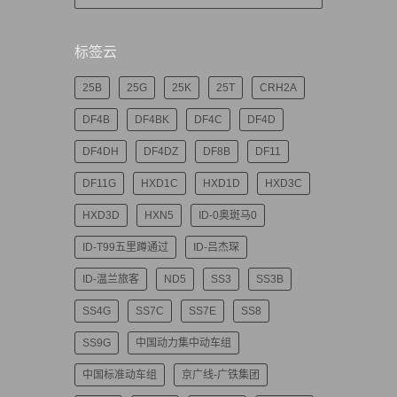
标签云
25B
25G
25K
25T
CRH2A
DF4B
DF4BK
DF4C
DF4D
DF4DH
DF4DZ
DF8B
DF11
DF11G
HXD1C
HXD1D
HXD3C
HXD3D
HXN5
ID-0奥斑马0
ID-T99五里蹲通过
ID-吕杰琛
ID-温兰旅客
ND5
SS3
SS3B
SS4G
SS7C
SS7E
SS8
SS9G
中国动力集中动车组
中国标准动车组
京广线-广铁集团