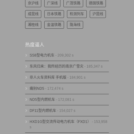
京沪线
广深线
广茂铁路
德国铁路
成昆线
日本铁路
检测列车
沪昆线
湘桂线
金温铁路
陇海线
热度逼人
SS8型电力机车
- 209,302 s
东风归来：我所经历的南京广雪灾
- 185,347 s
非人火车资料库 手机版
- 184,901 s
痛别ND5
- 172,474 s
ND5型内燃机车
- 172,081 s
DF11型内燃机车
- 154,027 s
HXD1G型交流传动电力机车（FXD1）
- 153,958
s