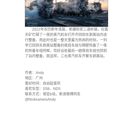
2022年农历新年清晨，新疆哈密三道岭镇，在露
天矿忙碌了一夜的蒸汽机车们齐齐回到东剥离站内进
行整备，而此时也是一整天里最为热闹的时刻，一列
早已回到东剥离站整备的夜班车组与隔壁热备了一夜
的热备车组同框，恰好远处最后一趟夜班车组也回到
了站内整备，就这样，三台蒸汽机车齐聚东剥离站。
·
作者：Andy
地区：广州
爱好时间：自幼起喜欢
喜欢车型：SS8、ND5
联系方式：常驻b站，新浪微博同名
@NicknameisAndy