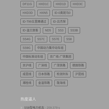
DF11G
HXD1C
HXD1D
HXD3C
HXD3D
HXN5
ID-0奥斑马0
ID-T99五里蹲通过
ID-吕杰琛
ID-温兰旅客
ND5
SS3
SS3B
SS4G
SS7C
SS7E
SS8
SS9G
中国动力集中动车组
中国标准动车组
京广线-广铁集团
京沪线
广深线
广茂铁路
德国铁路
成昆线
日本铁路
检测列车
沪昆线
湘桂线
金温铁路
陇海线
热度逼人
SS8型电力机车
- 209,379 s