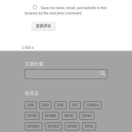
Save my name, email, and website in this
browser for the next time I comment.
1,403 s
文章检索
标签云
25B
25G
25K
25T
CRH2A
DF4B
DF4BK
DF4C
DF4D
DF4DH
DF4DZ
DF8B
DF11