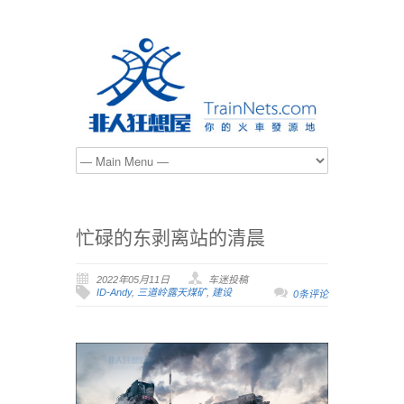
忙碌的东剥离站的清晨
2022年05月11日
车迷投稿
ID-Andy
,
三道岭露天煤矿
,
建设
0条评论