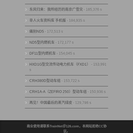
东风归来：我所经历的南京广雪灾
- 185,376 s
非人火车资料库 手机版
- 184,935 s
痛别ND5
- 172,513 s
ND5型内燃机车
- 172,177 s
DF11型内燃机车
- 154,045 s
HXD1G型交流传动电力机车（FXD1）
- 153,991
s
CRH380D型动车组
- 153,722 s
CRH1A-A（ZEFIRO 250）型动车组
- 150,936 s
再见！中国最后的蒸汽绿皮
- 129,798 s
商业使用请联系TrainNet＠126.com，本网站拒绝CC协
议。