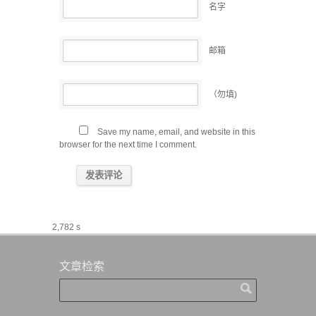
名字
邮箱
（勿填)
Save my name, email, and website in this
browser for the next time I comment.
2,782 s
文章检索