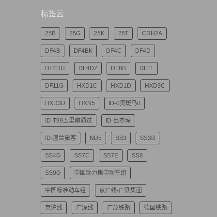
标签云
25B
25G
25K
25T
CRH2A
DF4B
DF4BK
DF4C
DF4D
DF4DH
DF4DZ
DF8B
DF11
DF11G
HXD1C
HXD1D
HXD3C
HXD3D
HXN5
ID-0奥斑马0
ID-T99五里蹲通过
ID-吕杰琛
ID-温兰旅客
ND5
SS3
SS3B
SS4G
SS7C
SS7E
SS8
SS9G
中国动力集中动车组
中国标准动车组
京广线-广铁集团
京沪线
广深线
广茂铁路
德国铁路