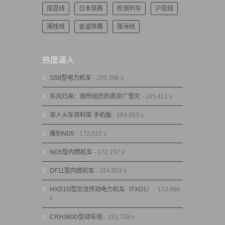
成昆线
日本铁路
检测列车
沪昆线
湘桂线
金温铁路
陇海线
热度逼人
SS8型电力机车
- 209,396 s
东风归来：我所经历的南京广雪灾
- 185,411 s
非人火车资料库 手机版
- 184,953 s
痛别ND5
- 172,522 s
ND5型内燃机车
- 172,197 s
DF11型内燃机车
- 154,053 s
HXD1G型交流传动电力机车（FXD1）
- 153,996
s
CRH380D型动车组
- 153,728 s