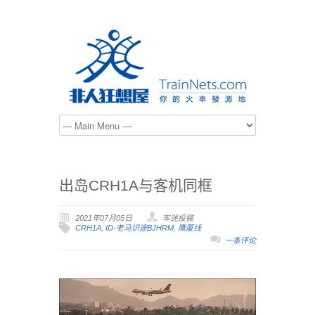
出岛CRH1A与客机同框
2021年07月05日
车迷投稿
CRH1A
,
ID-老马识途BJHRM
,
鹰厦线
一条评论