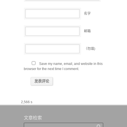
名字
邮箱
（勿填)
Save my name, email, and website in this
browser for the next time I comment.
2,566 s
文章检索