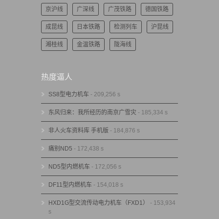
京沪线
广深线
广茂铁路
德国铁路
成昆线
日本铁路
检测列车
沪昆线
湘桂线
金温铁路
陇海线
热度逼人
SS8型电力机车
- 209,256 s
东风归来：我所经历的南京广雪灾
- 185,334 s
非人火车资料库 手机版
- 184,876 s
痛别ND5
- 172,438 s
ND5型内燃机车
- 172,056 s
DF11型内燃机车
- 154,018 s
HXD1G型交流传动电力机车（FXD1）
- 153,934
s