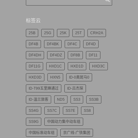
标签云
25B
25G
25K
25T
CRH2A
DF4B
DF4BK
DF4C
DF4D
DF4DH
DF4DZ
DF8B
DF11
DF11G
HXD1C
HXD1D
HXD3C
HXD3D
HXN5
ID-0奥斑马0
ID-T99五里蹲通过
ID-吕杰琛
ID-温兰旅客
ND5
SS3
SS3B
SS4G
SS7C
SS7E
SS8
SS9G
中国动力集中动车组
中国标准动车组
京广线-广铁集团