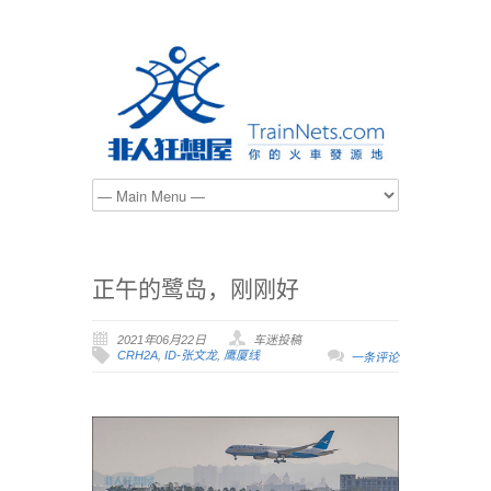
正午的鹭岛，刚刚好
2021年06月22日
车迷投稿
CRH2A
,
ID-张文龙
,
鹰厦线
一条评论