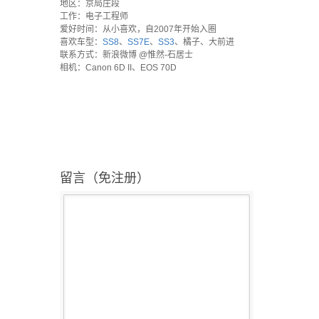
地区：京局庄段
工作：电子工程师
爱好时间：从小喜欢，自2007年开始入圈
喜欢车型：
SS8
、
SS7E
、
SS3
、橘子、大前进
联系方式：新浪微博 @惟然-石居士
相机：Canon 6D II、EOS 70D
留言（免注册）