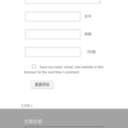
名字
邮箱
（勿填)
Save my name, email, and website in this
browser for the next time I comment.
3,326 s
文章检索