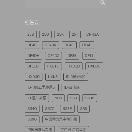
标签云
25B
25G
25K
25T
CRH2A
DF4B
DF4BK
DF4C
DF4D
DF4DH
DF4DZ
DF8B
DF11
DF11G
HXD1C
HXD1D
HXD3C
HXD3D
HXN5
ID-0奥斑马0
ID-T99五里蹲通过
ID-吕杰琛
ID-温兰旅客
ND5
SS3
SS3B
SS4G
SS7C
SS7E
SS8
SS9G
中国动力集中动车组
中国标准动车组
京广线-广铁集团