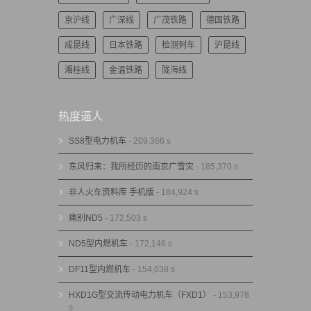
京沪线
广深线
广茂铁路
德国铁路
成昆线
日本铁路
检测列车
沪昆线
湘桂线
金温铁路
陇海线
热度逼人
SS8型电力机车
- 209,366 s
东风归来：我所经历的南京广雪灾
- 185,370 s
非人火车资料库 手机版
- 184,924 s
痛别ND5
- 172,503 s
ND5型内燃机车
- 172,146 s
DF11型内燃机车
- 154,038 s
HXD1G型交流传动电力机车（FXD1）
- 153,978
s