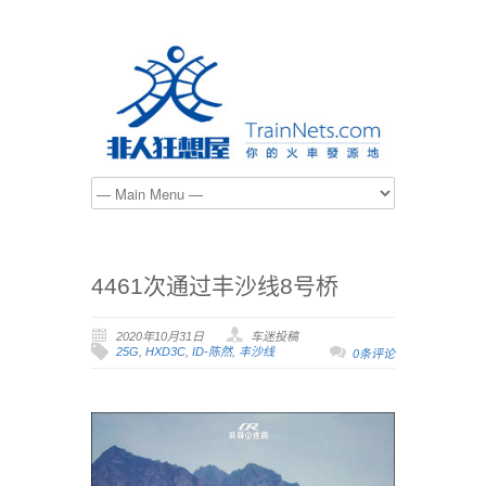
4461次通过丰沙线8号桥
2020年10月31日
车迷投稿
25G
,
HXD3C
,
ID-陈然
,
丰沙线
0条评论