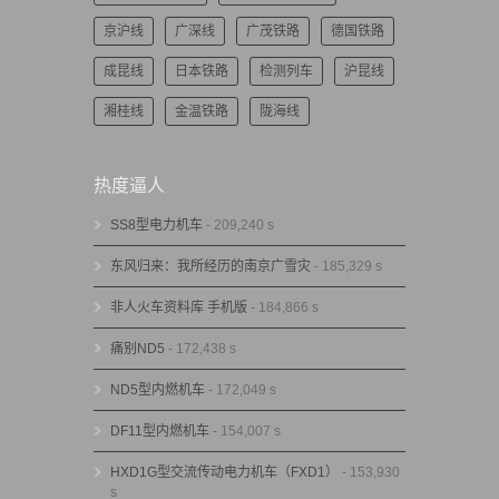
京沪线
广深线
广茂铁路
德国铁路
成昆线
日本铁路
检测列车
沪昆线
湘桂线
金温铁路
陇海线
热度逼人
SS8型电力机车
- 209,240 s
东风归来：我所经历的南京广雪灾
- 185,329 s
非人火车资料库 手机版
- 184,866 s
痛别ND5
- 172,438 s
ND5型内燃机车
- 172,049 s
DF11型内燃机车
- 154,007 s
HXD1G型交流传动电力机车（FXD1）
- 153,930
s