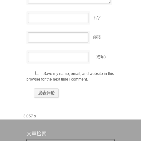
名字
邮箱
（勿填)
Save my name, email, and website in this
browser for the next time I comment.
3,057 s
文章检索