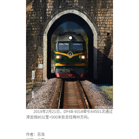
2019年2月21日，DF4B-9318牵引44501次通过
漳龙线80公里+500米处去往梅州方向。
·
作者：苏浩