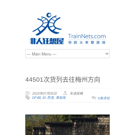
44501次货列去往梅州方向
2019年07月28日
车迷投稿
DF4B
,
ID-苏浩
,
漳龙线
0条评论