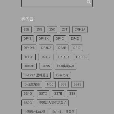
标签云
25B
25G
25K
25T
CRH2A
DF4B
DF4BK
DF4C
DF4D
DF4DH
DF4DZ
DF8B
DF11
DF11G
HXD1C
HXD1D
HXD3C
HXD3D
HXN5
ID-0奥斑马0
ID-T99五里蹲通过
ID-吕杰琛
ID-温兰旅客
ND5
SS3
SS3B
SS4G
SS7C
SS7E
SS8
SS9G
中国动力集中动车组
中国标准动车组
京广线-广铁集团